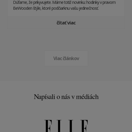
Dúfame, že prikyvujete. Máme totiž novinku: hodinky v pravom
BeWooden štýle, ktoré podčiarknu vašu jedinečnosť.
čítať viac
Viac článkov
Napísali o nás v médiách