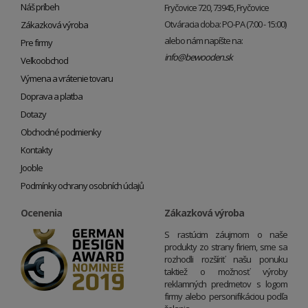
Náš príbeh
Fryčovice 720, 73945, Fryčovice
Otváracia doba: PO-PA (7:00 - 15:00)
Zákazková výroba
alebo nám napíšte na:
Pre firmy
info@bewooden.sk
Veľkoobchod
Výmena a vrátenie tovaru
Doprava a platba
Dotazy
Obchodné podmienky
Kontakty
Jooble
Podmínky ochrany osobních údajů
Ocenenia
Zákazková výroba
S rastúcim záujmom o naše
produkty zo strany firiem, sme sa
rozhodli rozšíriť našu ponuku
taktiež o možnosť výroby
reklamných predmetov s logom
firmy alebo personifikáciou podľa