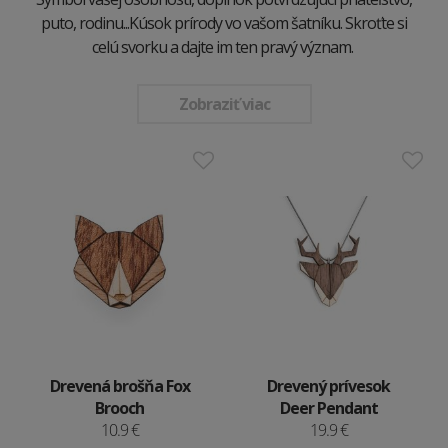
puto, rodinu...Kúsok prírody vo vašom šatníku. Skroťte si
celú svorku a dajte im ten pravý význam.
Zobraziť viac
Drevená brošňa Fox
Drevený prívesok
Brooch
Deer Pendant
10.9 €
19.9 €