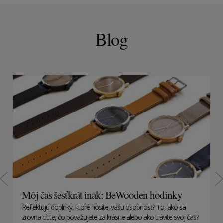
Blog
Môj čas šesťkrát inak: BeWooden hodinky
Reflektujú doplnky, ktoré nosíte, vašu osobnosť? To, ako sa
zrovna cítite, čo považujete za krásne alebo ako trávite svoj čas?