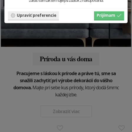
zaistiť vám tak ten najlepší zážitok z nakupovania.
Upraviť preferencie
Prijímam
Príroda u vás doma
Pracujeme s láskou k prírode a práve tú, sme sa
snažili zachytiť pri výrobe dekorácií do vášho
domova.
Majte pri sebe kus prírody, ktorý dodá šmrnc
každej izbe.
Zobraziť viac