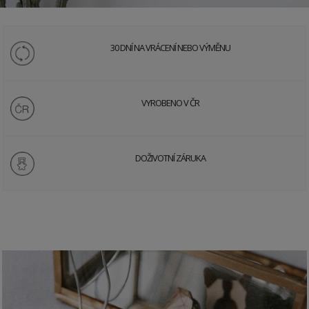
30 DNÍ NA VRÁCENÍ NEBO VÝMĚNU
VYROBENO V ČR
DOŽIVOTNÍ ZÁRUKA