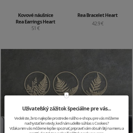
Kovové náušnice
Rea Bracelet Heart
Rea Earrings Heart
42.9 €
51 €
Užívateľský zážitok špeciálne pre vás...
Vedeli ste, že to najlepšie prostredie nášho e-shopu pre vás môžeme
nachystať len vtedy, keď nám udelíte súhlas s Cookies?
Vďaka nim vás môžeme lepšie spoznať, pripraviť vám obsah šitý na mieru a