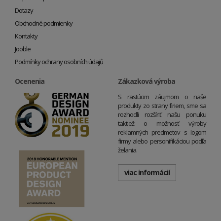
Dotazy
Obchodné podmienky
Kontakty
Jooble
Podmínky ochrany osobních údajů
Ocenenia
Zákazková výroba
S rastúcim záujmom o naše
produkty zo strany firiem, sme sa
rozhodli rozšíriť našu ponuku
taktiež o možnosť výroby
reklamných predmetov s logom
firmy alebo personifikáciou podľa
želania.
viac informácií