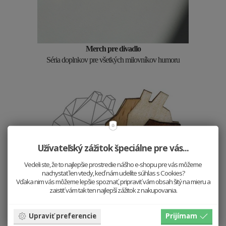
Merch pre divadlo
Séria doplnkov pre všetkých milovníkov humoru
Užívateľský zážitok špeciálne pre vás...
Vedeli ste, že to najlepšie prostredie nášho e-shopu pre vás môžeme
nachystať len vtedy, keď nám udelíte súhlas s Cookies?
Vďaka nim vás môžeme lepšie spoznať, pripraviť vám obsah šitý na mieru a
zaistiť vám tak ten najlepší zážitok z nakupovania.
Upraviť preferencie
Prijímam