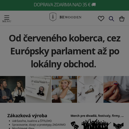
DOPRAVA ZDARMA NAD 35 € 🚚
BE
WOODEN
Od červeného koberca, cez
Európsky parlament až po
lokálny obchod.