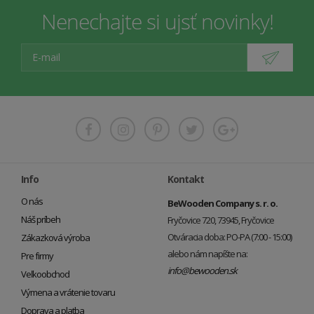
Nenechajte si ujsť novinky!
Info
Kontakt
O nás
BeWooden Company s. r. o.
Náš príbeh
Fryčovice 720, 73945, Fryčovice
Otváracia doba: PO-PA (7:00 - 15:00)
Zákazková výroba
alebo nám napíšte na:
Pre firmy
info@bewooden.sk
Veľkoobchod
Výmena a vrátenie tovaru
Doprava a platba