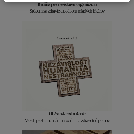
Brošňa pre neziskovú organizáciu
Srdcom za zdravie a podporu mladých lekárov
Občianske združenie
Merch pre humanitárnu, sociálnu a zdravotnú pomoc