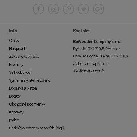
Info
Kontakt
O nás
BeWooden Company s. r. o.
Náš príbeh
Fryčovice 720, 73945, Fryčovice
Otváracia doba: PO-PA (7:00 - 15:00)
Zákazková výroba
alebo nám napíšte na:
Pre firmy
info@bewooden.sk
Veľkoobchod
Výmena a vrátenie tovaru
Doprava a platba
Dotazy
Obchodné podmienky
Kontakty
Jooble
Podmínky ochrany osobních údajů