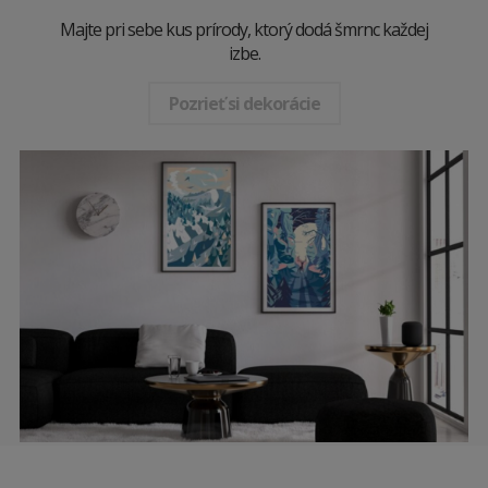
Majte pri sebe kus prírody, ktorý dodá šmrnc každej
izbe.
Pozrieť si dekorácie