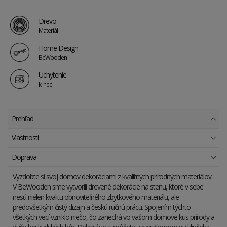
Drevo
Materiál
Home Design
BeWooden
Uchytenie
klinec
Prehľad
Vlastnosti
Doprava
Vyzdobte si svoj domov dekoráciami z kvalitných prírodných materiálov.
V BeWooden sme vytvorili drevené dekorácie na stenu, ktoré v sebe
nesú nielen kvalitu obnoviteľného zbytkového materiálu, ale
predovšetkým čistý dizajn a českú ručnú prácu. Spojením týchto
všetkých vecí vzniklo niečo, čo zanechá vo vašom domove kus prírody a