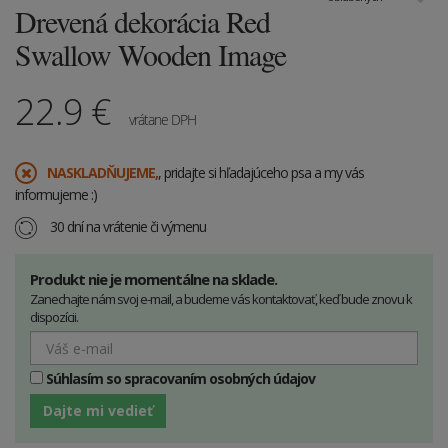
Drevená dekorácia Red
Swallow Wooden Image
22.9
€
vrátane DPH
​NASKLADŇUJEME,
, pridajte si hľadajúceho psa a my vás
informujeme :)
30 dní na vrátenie či výmenu
Produkt nie je momentálne na sklade.
Zanechajte nám svoj e-mail, a budeme vás kontaktovať, keď bude znovu k
dispozícii.
Súhlasím so spracovaním osobných údajov
Dajte mi vedieť