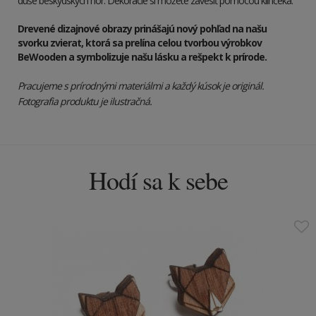
duše beskydských hôr. Dekorácie si môžete zavesiť pomocou klinčeka.
Drevené dizajnové obrazy prinášajú nový pohľad na našu
svorku zvierat, ktorá sa prelína celou tvorbou výrobkov
BeWooden a symbolizuje našu lásku a rešpekt k prírode.
Pracujeme s prírodnými materiálmi a každý kúsok je originál.
Fotografia produktu je ilustračná.
Hodí sa k sebe