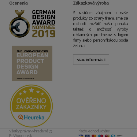
Ocenenia
Zákazková výroba
S rastúcim záujmom o naše
produkty zo strany firiem, sme sa
rozhodli rozšíriť našu ponuku
taktiež o možnosť výroby
reklamných predmetov s logom
firmy alebo personifikáciou podľa
želania.
viac informácií
Všetky práva vyhradené (c)
Plaťte jednoduchšie!
BeWooden.sk