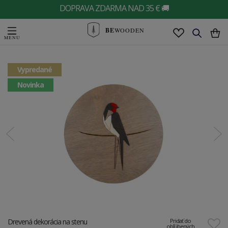
DOPRAVA ZDARMA NAD 35 € 🚚
BE
WOODEN
Vypredané
Novinka
Drevená dekorácia na stenu
Pridať do
obľúbených