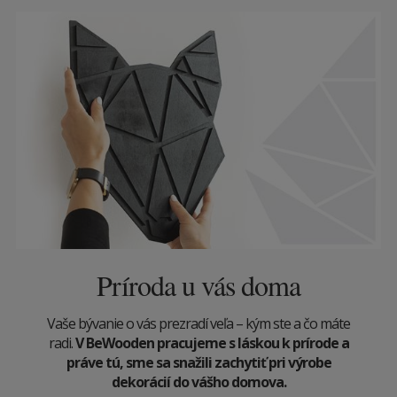
Príroda u vás doma
Vaše bývanie o vás prezradí veľa – kým ste a čo máte
radi.
V BeWooden pracujeme s láskou k prírode a
práve tú, sme sa snažili zachytiť pri výrobe
dekorácií do vášho domova.