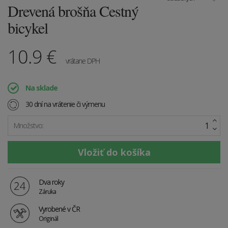
Drevená brošňa Cestný
bicykel
10.9
€
vrátane DPH
Na sklade
30 dní na vrátenie či výmenu
Množstvo:
Dva roky
Záruka
Vyrobené v ČR
Originál