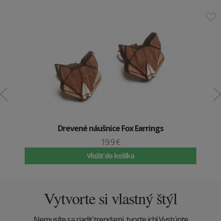
Drevené náušnice Fox Earrings
19.9 €
Vložiť do košíka
Vytvorte si vlastný štýl
Nemusíte sa riadiť trendami, tvorte ich! Vystúpte