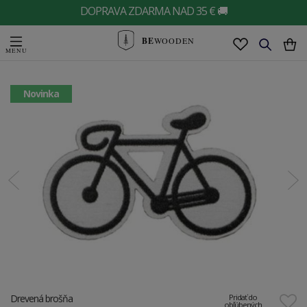
DOPRAVA ZDARMA NAD 35 € 🚚
BE
WOODEN
Novinka
Drevená brošňa
Pridať do
obľúbených