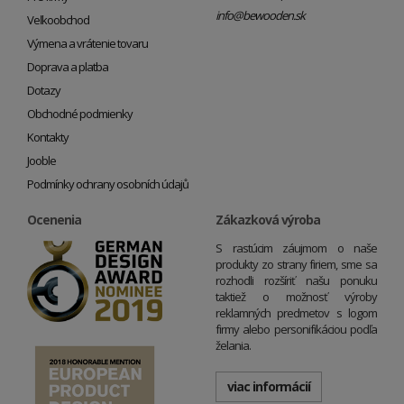
info@bewooden.sk
Veľkoobchod
Výmena a vrátenie tovaru
Doprava a platba
Dotazy
Obchodné podmienky
Kontakty
Jooble
Podmínky ochrany osobních údajů
Ocenenia
Zákazková výroba
S rastúcim záujmom o naše
produkty zo strany firiem, sme sa
rozhodli rozšíriť našu ponuku
taktiež o možnosť výroby
reklamných predmetov s logom
firmy alebo personifikáciou podľa
želania.
viac informácií