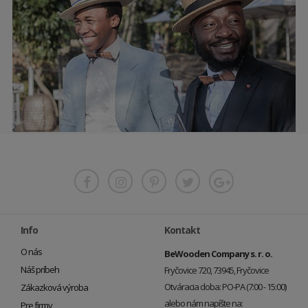
Info
Kontakt
O nás
BeWooden Company s. r. o.
Náš príbeh
Fryčovice 720, 73945, Fryčovice
Otváracia doba: PO-PA (7:00 - 15:00)
Zákazková výroba
alebo nám napíšte na:
Pre firmy