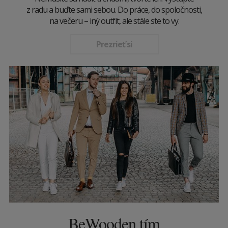
z radu a buďte sami sebou. Do práce, do spoločnosti,
na večeru – iný outfit, ale stále ste to vy.
Prezrieť si
BeWooden tím