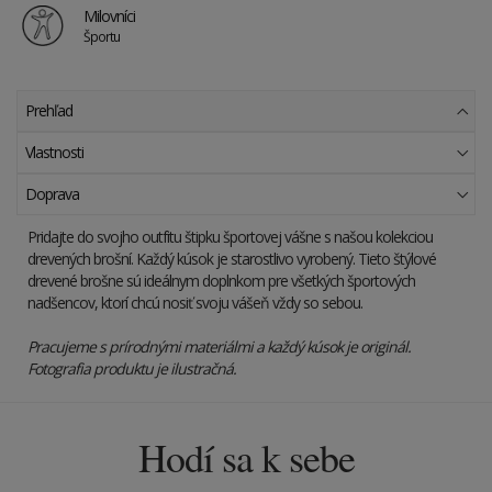
Milovníci
Športu
Prehľad
Vlastnosti
Doprava
Pridajte do svojho outfitu štipku športovej vášne s našou kolekciou
drevených brošní. Každý kúsok je starostlivo vyrobený. Tieto štýlové
drevené brošne sú ideálnym doplnkom pre všetkých športových
nadšencov, ktorí chcú nosiť svoju vášeň vždy so sebou.
Pracujeme s prírodnými materiálmi a každý kúsok je originál.
Fotografia produktu je ilustračná.
Hodí sa k sebe