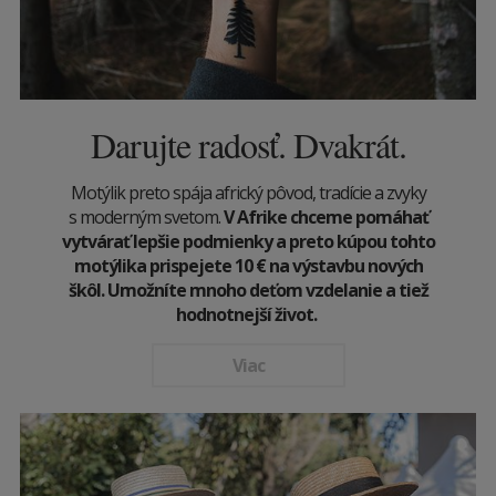
Darujte radosť. Dvakrát.
Motýlik preto spája africký pôvod, tradície a zvyky
s moderným svetom.
V Afrike chceme pomáhať
vytvárať lepšie podmienky a preto kúpou tohto
motýlika prispejete 10
€
na výstavbu nových
škôl. Umožníte mnoho deťom vzdelanie a tiež
hodnotnejší život.
Viac