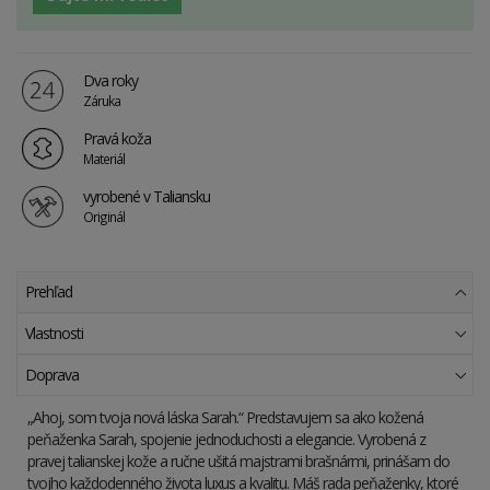
Dva roky
Záruka
Pravá koža
Materiál
vyrobené v Taliansku
Originál
Prehľad
Vlastnosti
Doprava
„Ahoj, som tvoja nová láska Sarah.“ Predstavujem sa ako kožená
peňaženka Sarah, spojenie jednoduchosti a elegancie. Vyrobená z
pravej talianskej kože a ručne ušitá majstrami brašnármi, prinášam do
tvojho každodenného života luxus a kvalitu. Máš rada peňaženky, ktoré