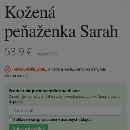
Kožená
peňaženka Sarah
53.9
€
vrátane DPH
​NASKLADŇUJEME,
, pridajte si hľadajúceho psa a my vás
informujeme :)
Produkt nie je momentálne na sklade.
Zanechajte nám svoj e-mail, a budeme vás kontaktovať, keď bude znovu k
dispozícii.
Súhlasím so spracovaním osobných údajov
Dajte mi vedieť