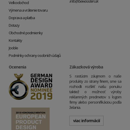
info@bewooden.sk
Veľkoobchod
Výmena a vrátenie tovaru
Doprava a platba
Dotazy
Obchodné podmienky
Kontakty
Jooble
Podmínky ochrany osobních údajů
Ocenenia
Zákazková výroba
S rastúcim záujmom o naše
produkty zo strany firiem, sme sa
rozhodli rozšíriť našu ponuku
taktiež o možnosť výroby
reklamných predmetov s logom
firmy alebo personifikáciou podľa
želania.
viac informácií