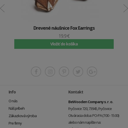
Drevené náušnice Fox Earrings
19.9 €
Vložiť do košíka
Info
Kontakt
O nás
BeWooden Company s. r. o.
Náš príbeh
Fryčovice 720, 73945, Fryčovice
Otváracia doba: PO-PA (7:00 - 15:00)
Zákazková výroba
alebo nám napíšte na:
Pre firmy