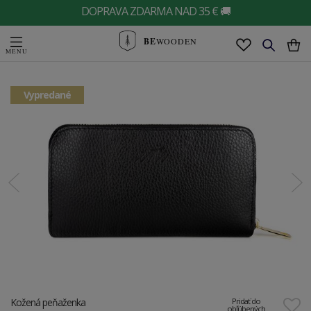
DOPRAVA ZDARMA NAD 35 € 🚚
BE
WOODEN
Vypredané
Kožená peňaženka
Pridať do
obľúbených