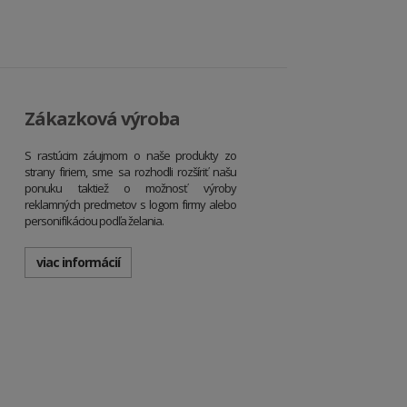
Zákazková výroba
S rastúcim záujmom o naše produkty zo
strany firiem, sme sa rozhodli rozšíriť našu
ponuku taktiež o možnosť výroby
reklamných predmetov s logom firmy alebo
personifikáciou podľa želania.
viac informácií