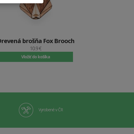
Drevená brošňa Fox Brooch
10.9 €
Vložiť do košíka
Vyrobené v ČR