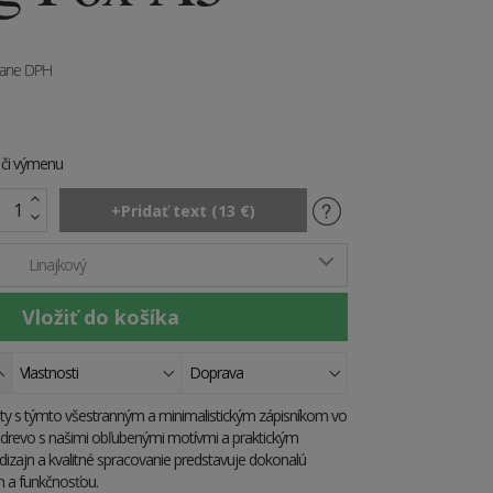
tane DPH
e či výmenu
Linajkový
Vlastnosti
Doprava
vity s týmto všestranným a minimalistickým zápisníkom vo
 drevo s našimi obľubenými motívmi a praktickým
y dizajn a kvalitné spracovanie predstavuje dokonalú
 a funkčnosťou.