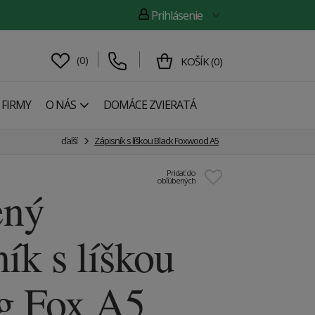
Prihlásenie
(
0
)
KOŠÍK
(
0
)
 FIRMY
O NÁS
DOMÁCE ZVIERATÁ
ďalší
Zápisník s líškou Black Foxwood A5
Pridať do
obľúbených
ený
ník s líškou
ng Fox A5