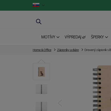
MOTÍVY
VÝPREDAJ 🌿
ŠPERKY
Home & Office
Zápisníky a diáre
Drevený zápisník s lí