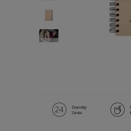
Dva roky
Záruka
l