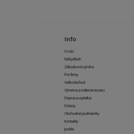
Info
O nás
Náš príbeh
Zákazková výroba
Pre firmy
Veľkoobchod
Výmena a vrátenie tovaru
Doprava a platba
Dotazy
Obchodné podmienky
Kontakty
Jooble