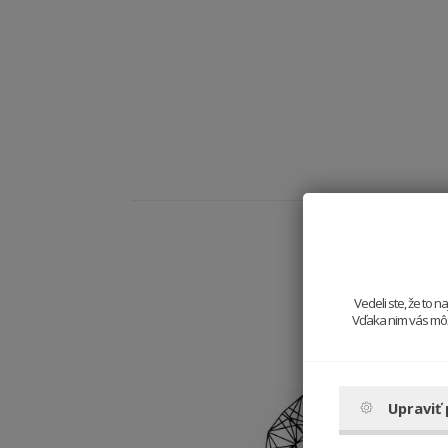
Vedeli ste, že to 
Vďaka nim vás môže
Upraviť