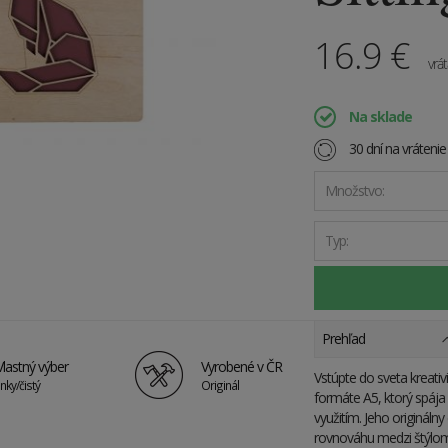
16.9
€
vrá
Na sklade
30 dní na vráteni
Množstvo:
Typ:
Prehľad
Vlastný výber
Vyrobené v ČR
Vstúpte do sveta kreati
inky/čistý
Originál
formáte A5, ktorý spája
využitím. Jeho origináln
rovnováhu medzi štýlom