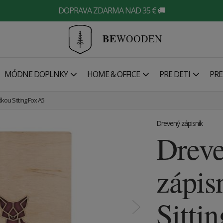
DOPRAVA ZDARMA NAD 35 € 🚚
BE
WOODEN
MÓDNE DOPLNKY
HOME & OFFICE
PRE DETI
PRE
škou Sitting Fox A5
Drevený zápisník
Drev
zápis
Sitti