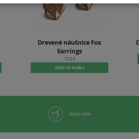
Drevené náušnice Fox
Earrings
19.9 €
Vložiť do košíka
Vlastný výber