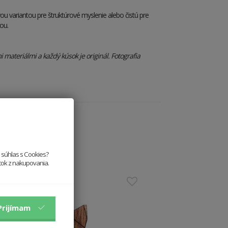
vou variantou pre štruktúrové myslenie alebo čistú pre
ou.
materiálmi a každý kúsok je originál. Fotografia
e súhlas s Cookies?
itok z nakupovania.
Prijímam