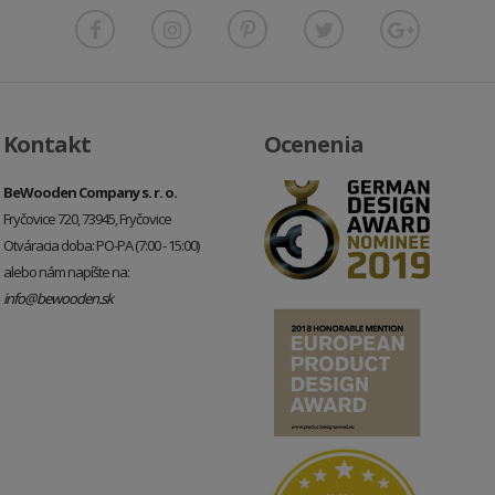
Kontakt
Ocenenia
BeWooden Company s. r. o.
Fryčovice 720, 73945, Fryčovice
Otváracia doba: PO-PA (7:00 - 15:00)
alebo nám napíšte na:
info@bewooden.sk