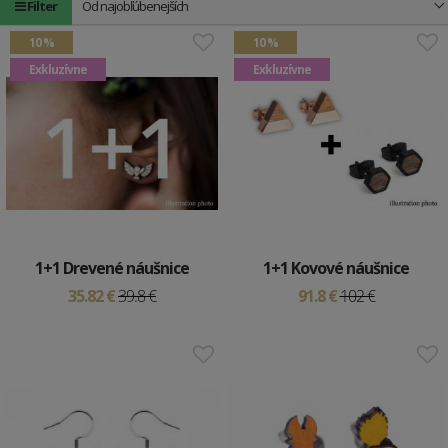
Filter
Od najobľúbenejších
10 %
10 %
Exkluzívne
Exkluzívne
1+1 Drevené náušnice
1+1 Kovové náušnice
35.82 €
39.8 €
91.8 €
102 €