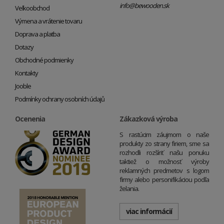
info@bewooden.sk
Veľkoobchod
Výmena a vrátenie tovaru
Doprava a platba
Dotazy
Obchodné podmienky
Kontakty
Jooble
Podmínky ochrany osobních údajů
Ocenenia
Zákazková výroba
S rastúcim záujmom o naše
produkty zo strany firiem, sme sa
rozhodli rozšíriť našu ponuku
taktiež o možnosť výroby
reklamných predmetov s logom
firmy alebo personifikáciou podľa
želania.
viac informácií