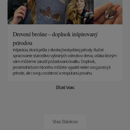
Drevené brošne – doplnok inšpirovaný
prírodou
Inšpirácia, ktorá prišla z divokej beskydskej prírody. Ručné
spracovanie starostlivo vybraných odrezkov dreva, vďaka ktorým
vám môžeme zaručiť požadovanú kvalitu. Doplnok,
prostredníctvom ktorého môžete vyjadriť nielen svoj postoj k
prírode, ale i svoju osobitosť a nespútanú povahu.
čítať viac
Viac článkov