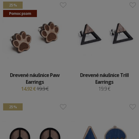
25 %
Pomoc psom
Drevené náušnice Paw
Drevené náušnice Trill
Earrings
Earrings
14.92 €
19.9 €
19.9 €
25 %