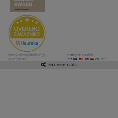
Všetky práva vyhradené (c)
Plaťte jednoduchšie!
BeWooden.sk
Nastavenie cookies