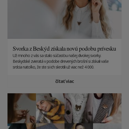
Svorka z Beskýd získala novú podobu prívesku
Už mnoho z vás sa stalo súčasťou našej divokej svorky.
Beskydské zvieratá v podobe drevených brošní si získali vaše
srdcia natoľko, že ste si ich skrotili už viac než 4 000.
čítať viac