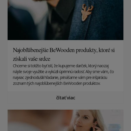
Najobľúbenejšie BeWooden produkty, ktoré si
získali vaše srdce
Chceme si totižto byť istí, že kupujeme darček, ktorý naozaj
nájde svoje využitie a vykúzli úprimnú radosť. Aby sme vám, čo
najviac zjednodušili hľadanie, prinášame vám pre inšpiráciu
zoznam tých najobľúbenejších BeWooden produktov.
čítať viac