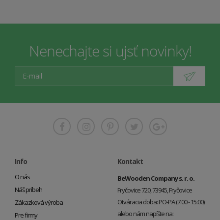
Nenechajte si ujsť novinky!
Info
Kontakt
O nás
BeWooden Company s. r. o.
Náš príbeh
Fryčovice 720, 73945, Fryčovice
Otváracia doba: PO-PA (7:00 - 15:00)
Zákazková výroba
alebo nám napíšte na:
Pre firmy