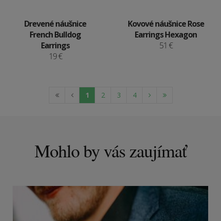
Drevené náušnice
Kovové náušnice Rose
French Bulldog
Earrings Hexagon
Earrings
51 €
19 €
1
2
3
4
Mohlo by vás zaujímať