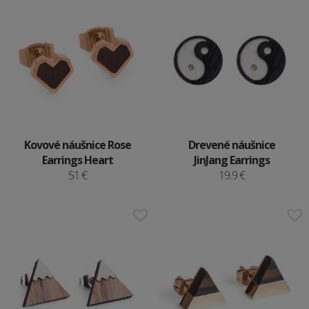
Kovové náušnice Rose
Drevené náušnice
Earrings Heart
JinJang Earrings
51 €
19.9 €