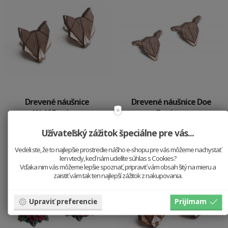
Drevené náušnice
Drevené náušnice Doe
Wolf Earrings
Earrings
19.9 €
19.9 €
Užívateľský zážitok špeciálne pre vás...
Vedeli ste, že to najlepšie prostredie nášho e-shopu pre vás môžeme nachystať
len vtedy, keď nám udelíte súhlas s Cookies?
Vďaka nim vás môžeme lepšie spoznať, pripraviť vám obsah šitý na mieru a
zaistiť vám tak ten najlepší zážitok z nakupovania.
Upraviť preferencie
Prijímam