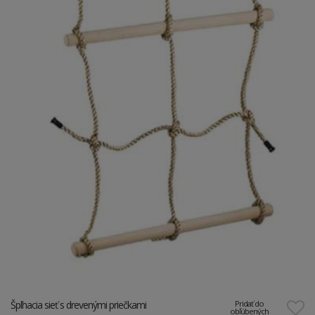
Šplhacia sieť s drevenými priečkami
Pridať do
obľúbených