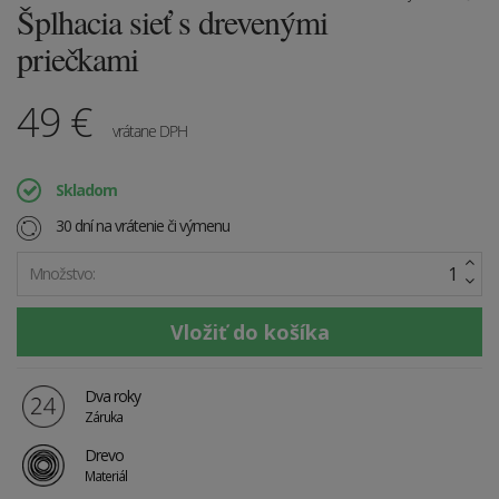
Šplhacia sieť s drevenými
priečkami
49
€
vrátane DPH
Skladom
30 dní na vrátenie či výmenu
Množstvo:
Dva roky
Záruka
Drevo
Materiál