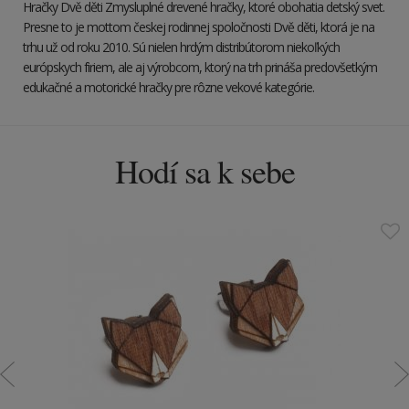
Hračky Dvě děti Zmysluplné drevené hračky, ktoré obohatia detský svet.
Presne to je mottom českej rodinnej spoločnosti Dvě děti, ktorá je na
trhu už od roku 2010. Sú nielen hrdým distribútorom niekoľkých
európskych firiem, ale aj výrobcom, ktorý na trh prináša predovšetkým
edukačné a motorické hračky pre rôzne vekové kategórie.
Hodí sa k sebe