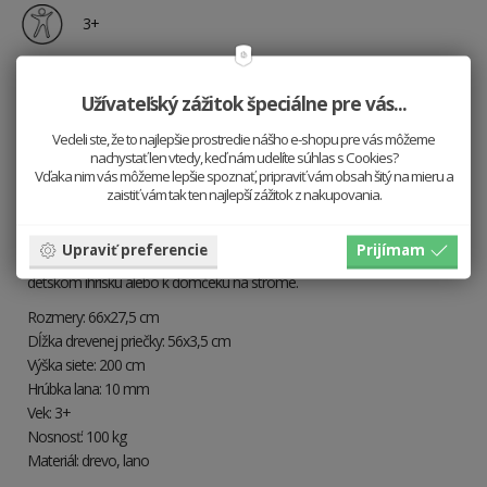
3+
Užívateľský zážitok špeciálne pre vás...
Prehľad
Vedeli ste, že to najlepšie prostredie nášho e-shopu pre vás môžeme
Vlastnosti
nachystať len vtedy, keď nám udelíte súhlas s Cookies?
Vďaka nim vás môžeme lepšie spoznať, pripraviť vám obsah šitý na mieru a
Doprava
zaistiť vám tak ten najlepší zážitok z nakupovania.
Šplhacia sieť s drevenými priečkami s 3 závesnými krúžkami.
Upraviť preferencie
Prijímam
Nevyhnutný pomocník pre objaviteľov vonkajšej zábavy na modernom
detskom ihrisku alebo k domčeku na strome.
Rozmery: 66x27,5 cm
Dĺžka drevenej priečky: 56x3,5 cm
Výška siete: 200 cm
Hrúbka lana: 10 mm
Vek: 3+
Nosnosť: 100 kg
Materiál: drevo, lano