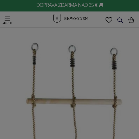
DOPRAVA ZDARMA NAD 35 € 🚚
BE
WOODEN