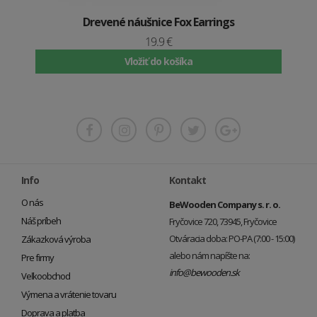
Drevené náušnice Fox Earrings
19.9 €
Vložiť do košíka
Info
Kontakt
O nás
BeWooden Company s. r. o.
Náš príbeh
Fryčovice 720, 73945, Fryčovice
Otváracia doba: PO-PA (7:00 - 15:00)
Zákazková výroba
alebo nám napíšte na:
Pre firmy
info@bewooden.sk
Veľkoobchod
Výmena a vrátenie tovaru
Doprava a platba