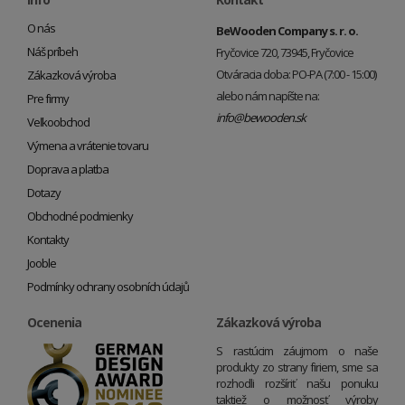
O nás
BeWooden Company s. r. o.
Náš príbeh
Fryčovice 720, 73945, Fryčovice
Otváracia doba: PO-PA (7:00 - 15:00)
Zákazková výroba
alebo nám napíšte na:
Pre firmy
info@bewooden.sk
Veľkoobchod
Výmena a vrátenie tovaru
Doprava a platba
Dotazy
Obchodné podmienky
Kontakty
Jooble
Podmínky ochrany osobních údajů
Ocenenia
Zákazková výroba
S rastúcim záujmom o naše
produkty zo strany firiem, sme sa
rozhodli rozšíriť našu ponuku
taktiež o možnosť výroby