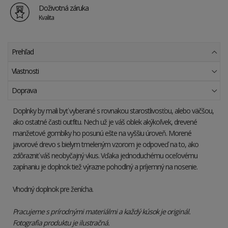
Doživotná záruka
Kvalita
Prehľad
Vlastnosti
Doprava
Doplnky by mali byť vyberané s rovnakou starostlivosťou, alebo väčšou,
ako ostatné časti outfitu. Nech už je váš oblek akýkoľvek, drevené
manžetové gombíky ho posunú ešte na vyššiu úroveň. Morené
javorové drevo s bielym tmeleným vzorom je odpoveď na to, ako
zdôrazniť váš neobyčajný vkus. Vďaka jednoduchému oceľovému
zapínaniu je doplnok tiež výrazne pohodlný a príjemný na nosenie.
Vhodný doplnok pre ženícha.
Pracujeme s prírodnými materiálmi a každý kúsok je originál.
Fotografia produktu je ilustračná.