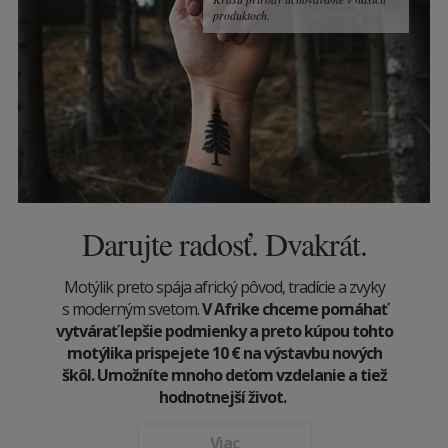
produktoch.
Darujte radosť. Dvakrát.
Motýlik preto spája africký pôvod, tradície a zvyky
s moderným svetom.
V Afrike chceme pomáhať
vytvárať lepšie podmienky a preto kúpou tohto
motýlika prispejete 10
€
na výstavbu nových
škôl. Umožníte mnoho deťom vzdelanie a tiež
hodnotnejší život.
Viac