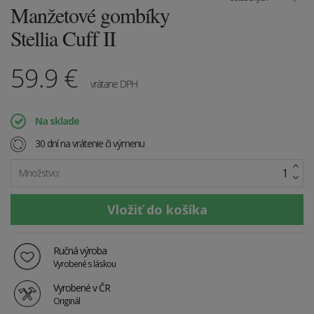
Manžetové gombíky
Stellia Cuff II
59.9
€
vrátane DPH
Na sklade
30 dní na vrátenie či výmenu
Množstvo:
Ručná výroba
Vyrobené s láskou
Vyrobené v ČR
Originál