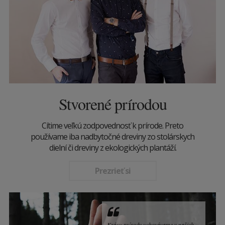
Stvorené prírodou
Cítime veľkú zodpovednosť k prírode. Preto
používame iba nadbytočné dreviny zo stolárskych
dielní či dreviny z ekologických plantáží.
Prezrieť si
Krásu prírody uchovávame v našich