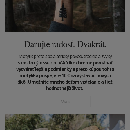
Darujte radosť. Dvakrát.
Motýlik preto spája africký pôvod, tradície a zvyky
s moderným svetom.
V Afrike chceme pomáhať
vytvárať lepšie podmienky a preto kúpou tohto
motýlika prispejete 10
€
na výstavbu nových
škôl. Umožníte mnoho deťom vzdelanie a tiež
hodnotnejší život.
Viac