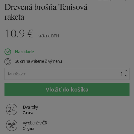
Drevená brošňa Tenisová
raketa
10.9
€
vrátane DPH
Na sklade
30 dní na vrátenie či výmenu
Množstvo:
Dva roky
Záruka
Vyrobené v ČR
Originál