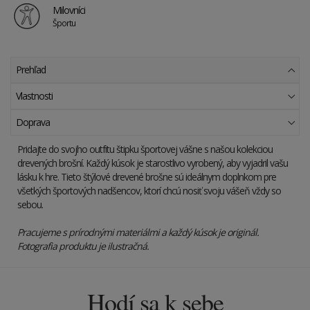
Milovníci
Športu
Prehľad
Vlastnosti
Doprava
Pridajte do svojho outfitu štipku športovej vášne s našou kolekciou
drevených brošní. Každý kúsok je starostlivo vyrobený, aby vyjadril vašu
lásku k hre. Tieto štýlové drevené brošne sú ideálnym doplnkom pre
všetkých športových nadšencov, ktorí chcú nosiť svoju vášeň vždy so
sebou.
Pracujeme s prírodnými materiálmi a každý kúsok je originál.
Fotografia produktu je ilustračná.
Hodí sa k sebe