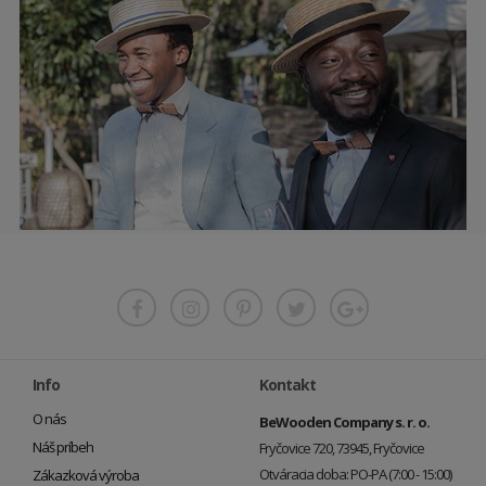
Info
Kontakt
O nás
BeWooden Company s. r. o.
Náš príbeh
Fryčovice 720, 73945, Fryčovice
Otváracia doba: PO-PA (7:00 - 15:00)
Zákazková výroba