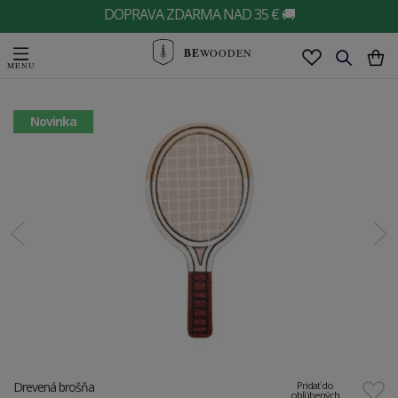
DOPRAVA ZDARMA NAD 35 € 🚚
BE
WOODEN
Novinka
Drevená brošňa
Pridať do
obľúbených