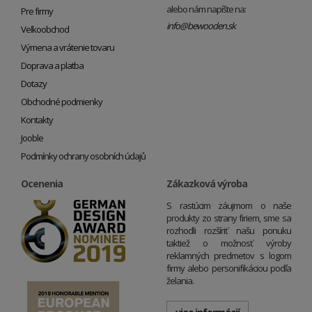
alebo nám napíšte na:
Pre firmy
info@bewooden.sk
Veľkoobchod
Výmena a vrátenie tovaru
Doprava a platba
Dotazy
Obchodné podmienky
Kontakty
Jooble
Podmínky ochrany osobních údajů
Ocenenia
Zákazková výroba
S rastúcim záujmom o naše
produkty zo strany firiem, sme sa
rozhodli rozšíriť našu ponuku
taktiež o možnosť výroby
reklamných predmetov s logom
firmy alebo personifikáciou podľa
želania.