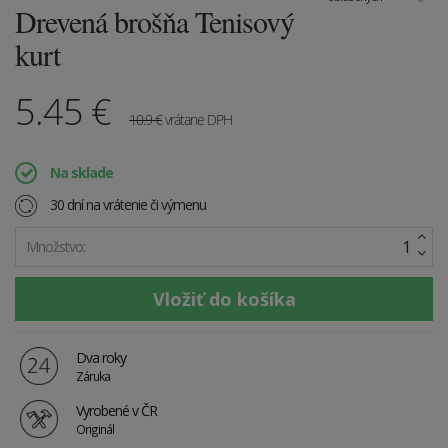
Drevená brošňa Tenisový
kurt
5.45
€
10.9
€
vrátane DPH
Na sklade
30 dní na vrátenie či výmenu
Množstvo:
Dva roky
Záruka
Vyrobené v ČR
Originál