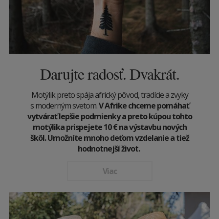
Darujte radosť. Dvakrát.
Motýlik preto spája africký pôvod, tradície a zvyky
s moderným svetom.
V Afrike chceme pomáhať
vytvárať lepšie podmienky a preto kúpou tohto
motýlika prispejete 10
€
na výstavbu nových
škôl. Umožníte mnoho deťom vzdelanie a tiež
hodnotnejší život.
Viac