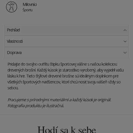
Milovníci
Športu
Prehľad
Vlastnosti
Doprava
Pridajte do svojho outfitu štipku športovej vášne s našou kolekciou
drevených brošní. Každý kúsok je starostlivo vyrobený, aby vyjadril vašu
lásku k hre. Tieto štýlové drevené brošne sú ideálnym doplnkom pre
všetkých športových nadšencov, ktorí chcú nosiť svoju vášeň vždy so
sebou.
Pracujeme s prírodnými materiálmi a každý kúsok je originál.
Fotografia produktu je ilustračná.
Hodí sa k sebe