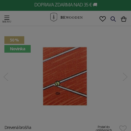
DOPRAVA ZDARMA NAD 35 € 🚚
BE
WOODEN
50 %
Novinka
Drevená brošňa
Pridať do
obľúbených