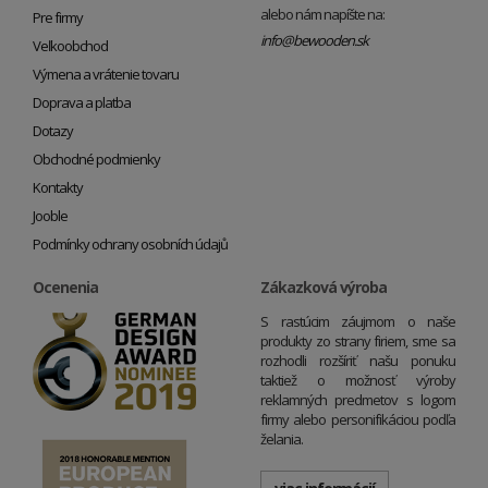
alebo nám napíšte na:
Pre firmy
info@bewooden.sk
Veľkoobchod
Výmena a vrátenie tovaru
Doprava a platba
Dotazy
Obchodné podmienky
Kontakty
Jooble
Podmínky ochrany osobních údajů
Ocenenia
Zákazková výroba
S rastúcim záujmom o naše
produkty zo strany firiem, sme sa
rozhodli rozšíriť našu ponuku
taktiež o možnosť výroby
reklamných predmetov s logom
firmy alebo personifikáciou podľa
želania.