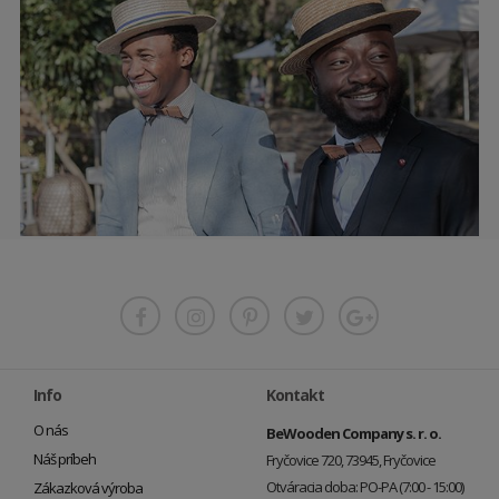
Info
Kontakt
O nás
BeWooden Company s. r. o.
Náš príbeh
Fryčovice 720, 73945, Fryčovice
Otváracia doba: PO-PA (7:00 - 15:00)
Zákazková výroba