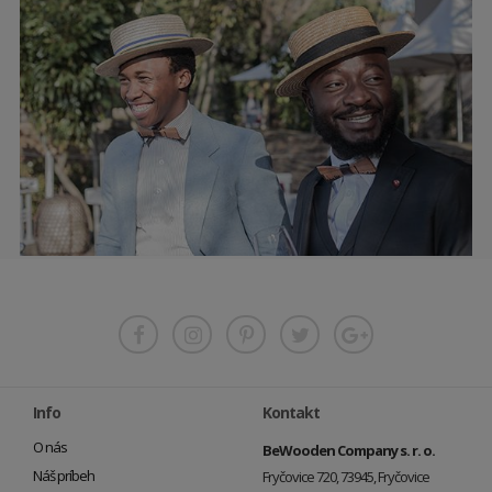
Info
Kontakt
O nás
BeWooden Company s. r. o.
Náš príbeh
Fryčovice 720, 73945, Fryčovice