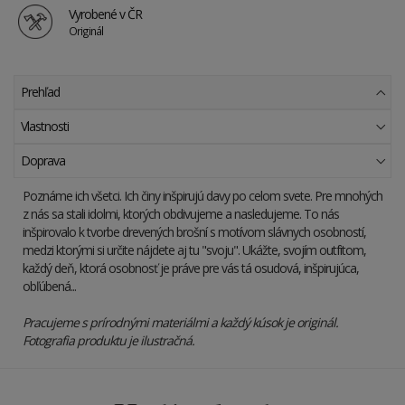
Vyrobené v ČR
Originál
Prehľad
Vlastnosti
Doprava
Poznáme ich všetci. Ich činy inšpirujú davy po celom svete. Pre mnohých
z nás sa stali idolmi, ktorých obdivujeme a nasledujeme. To nás
inšpirovalo k tvorbe drevených brošní s motívom slávnych osobností,
medzi ktorými si určite nájdete aj tu "svoju". Ukážte, svojím outfitom,
každý deň, ktorá osobnosť je práve pre vás tá osudová, inšpirujúca,
obľúbená...
Pracujeme s prírodnými materiálmi a každý kúsok je originál.
Fotografia produktu je ilustračná.