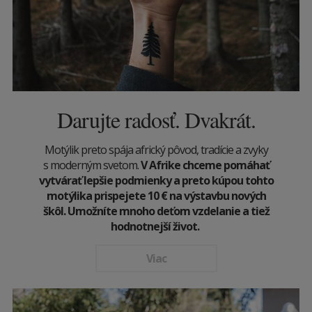
Darujte radosť. Dvakrát.
Motýlik preto spája africký pôvod, tradície a zvyky
s moderným svetom.
V Afrike chceme pomáhať
vytvárať lepšie podmienky a preto kúpou tohto
motýlika prispejete 10
€
na výstavbu nových
škôl. Umožníte mnoho deťom vzdelanie a tiež
hodnotnejší život.
Viac