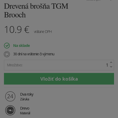
Drevená brošňa TGM
Brooch
10.9
€
vrátane DPH
Na sklade
30 dní na vrátenie či výmenu
Množstvo:
Dva roky
Záruka
Drevo
Materiál