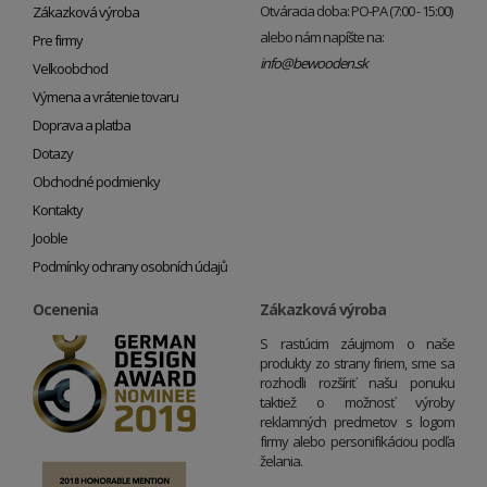
Otváracia doba: PO-PA (7:00 - 15:00)
Zákazková výroba
alebo nám napíšte na:
Pre firmy
info@bewooden.sk
Veľkoobchod
Výmena a vrátenie tovaru
Doprava a platba
Dotazy
Obchodné podmienky
Kontakty
Jooble
Podmínky ochrany osobních údajů
Ocenenia
Zákazková výroba
S rastúcim záujmom o naše
produkty zo strany firiem, sme sa
rozhodli rozšíriť našu ponuku
taktiež o možnosť výroby
reklamných predmetov s logom
firmy alebo personifikáciou podľa
želania.