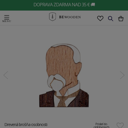
DOPRAVA ZDARMA NAD 35 € 🚚
BE
WOODEN
Drevená brošňa osobnosti
Pridať do
obľúbených