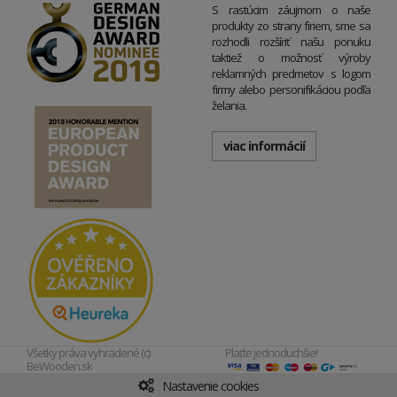
S rastúcim záujmom o naše
produkty zo strany firiem, sme sa
rozhodli rozšíriť našu ponuku
taktiež o možnosť výroby
reklamných predmetov s logom
firmy alebo personifikáciou podľa
želania.
viac informácií
Všetky práva vyhradené (c)
Plaťte jednoduchšie!
BeWooden.sk
Nastavenie cookies