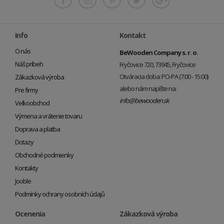
Info
Kontakt
O nás
BeWooden Company s. r. o.
Náš príbeh
Fryčovice 720, 73945, Fryčovice
Otváracia doba: PO-PA (7:00 - 15:00)
Zákazková výroba
alebo nám napíšte na:
Pre firmy
info@bewooden.sk
Veľkoobchod
Výmena a vrátenie tovaru
Doprava a platba
Dotazy
Obchodné podmienky
Kontakty
Jooble
Podmínky ochrany osobních údajů
Ocenenia
Zákazková výroba