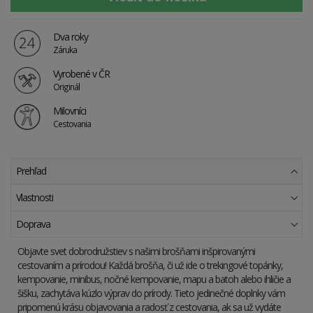
Dva roky
Záruka
Vyrobené v ČR
Originál
Milovníci
Cestovania
Prehľad
Vlastnosti
Doprava
Objavte svet dobrodružstiev s našimi brošňami inšpirovanými
cestovaním a prírodou! Každá brošňa, či už ide o trekingové topánky,
kempovanie, minibus, nočné kempovanie, mapu a batoh alebo ihličie a
šišku, zachytáva kúzlo výprav do prírody. Tieto jedinečné doplnky vám
pripomenú krásu objavovania a radosť z cestovania, ak sa už vydáte