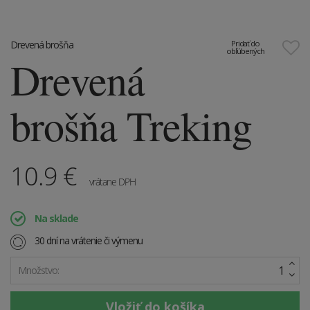
Drevená brošňa
Pridať do
obľúbených
Drevená
brošňa Treking
10.9
€
vrátane DPH
Na sklade
30 dní na vrátenie či výmenu
Množstvo: