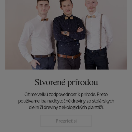
Stvorené prírodou
Cítime veľkú zodpovednosť k prírode. Preto
používame iba nadbytočné dreviny zo stolárskych
dielní či dreviny z ekologických plantáží.
Prezrieť si