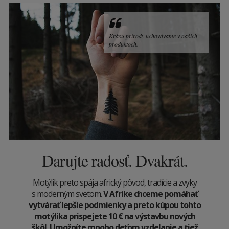
Krásu prírody uchovávame v našich
produktoch.
Darujte radosť. Dvakrát.
Motýlik preto spája africký pôvod, tradície a zvyky
s moderným svetom.
V Afrike chceme pomáhať
vytvárať lepšie podmienky a preto kúpou tohto
motýlika prispejete 10
€
na výstavbu nových
škôl. Umožníte mnoho deťom vzdelanie a tiež