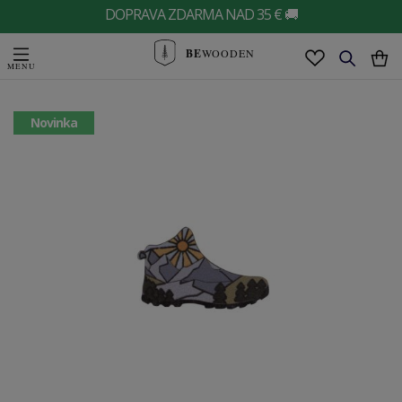
DOPRAVA ZDARMA NAD 35 € 🚚
BE
WOODEN
Novinka