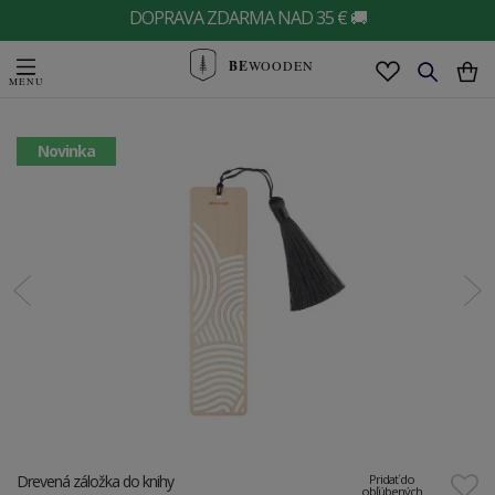
DOPRAVA ZDARMA NAD 35 € 🚚
BE
WOODEN
Novinka
Drevená záložka do knihy
Pridať do
obľúbených