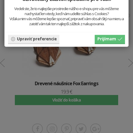
Vedeli ste, že to najlepšie prostredie nášho e-shopu pre vás môžeme
nachystať len vtedy, keď nám udelíte súhlas s Cookies?
Vďaka nim vás môžeme lepšie spoznať, pripraviť vám obsah šitý na mieru a
zaistiť vám tak ten najlepší zážitok z nakupovania.
Upraviť preferencie
Prijímam
Drevené náušnice Fox Earrings
19.9 €
Vložiť do košíka