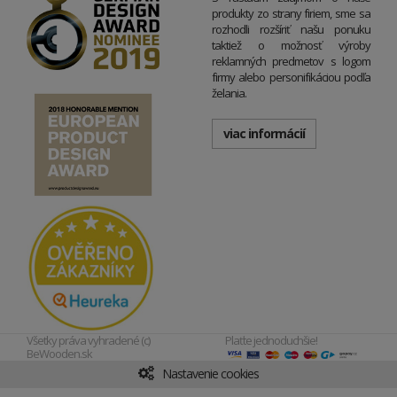
produkty zo strany firiem, sme sa
rozhodli rozšíriť našu ponuku
taktiež o možnosť výroby
reklamných predmetov s logom
firmy alebo personifikáciou podľa
želania.
viac informácií
Všetky práva vyhradené (c)
Plaťte jednoduchšie!
BeWooden.sk
Nastavenie cookies