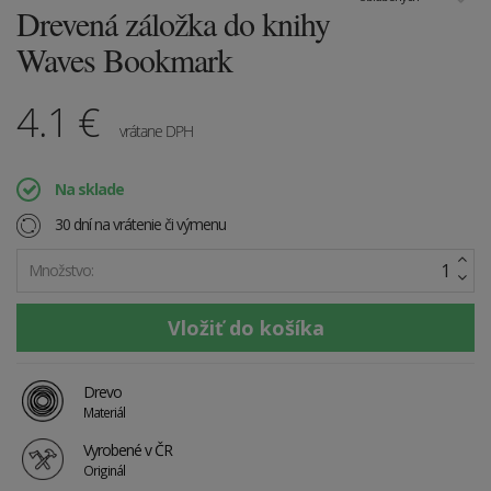
Drevená záložka do knihy
Waves Bookmark
4.1
€
vrátane DPH
Na sklade
30 dní na vrátenie či výmenu
Množstvo:
Drevo
Materiál
Vyrobené v ČR
Originál