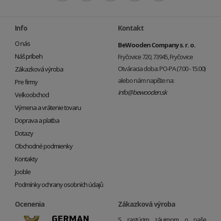
Info
Kontakt
O nás
BeWooden Company s. r. o.
Náš príbeh
Fryčovice 720, 73945, Fryčovice
Otváracia doba: PO-PA (7:00 - 15:00)
Zákazková výroba
alebo nám napíšte na:
Pre firmy
info@bewooden.sk
Veľkoobchod
Výmena a vrátenie tovaru
Doprava a platba
Dotazy
Obchodné podmienky
Kontakty
Jooble
Podmínky ochrany osobních údajů
Ocenenia
Zákazková výroba
S rastúcim záujmom o naše