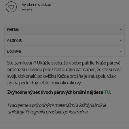
Vyrobené s láskou
Pre vás
Prehľad
Vlastnosti
Doprava
Ste zamilovaní? Ukážte svetu, že k sebe patríte. Naše párové
brošne sú skvelou príležitosťou ako dať najavo, že ste si našli
svoju dokonalú polovičku. Každá brošňa je iná, spolu však
tvoria perfektný celok - rovnako ako vy!
Zvýhodnený set dvoch párových brošní nájdete
TU
.
Pracujeme s prírodnými materiálmi a každý kúsok je
unikátny. Fotografia produktu je ilustračná.