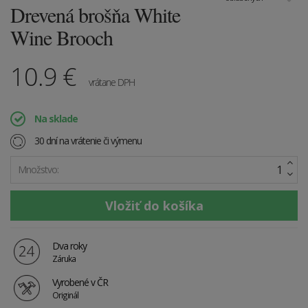
Drevená brošňa White
Wine Brooch
10.9
€
vrátane DPH
Na sklade
30 dní na vrátenie či výmenu
Množstvo:
Dva roky
Záruka
Vyrobené v ČR
Originál