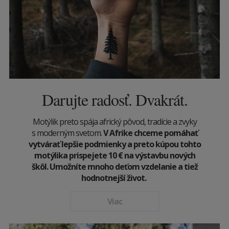
Darujte radosť. Dvakrát.
Motýlik preto spája africký pôvod, tradície a zvyky
s moderným svetom.
V Afrike chceme pomáhať
vytvárať lepšie podmienky a preto kúpou tohto
motýlika prispejete 10
€
na výstavbu nových
škôl. Umožníte mnoho deťom vzdelanie a tiež
hodnotnejší život.
Viac