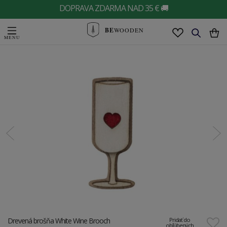
DOPRAVA ZDARMA NAD 35 € 🚚
BE
WOODEN
Drevená brošňa White Wine Brooch
Pridať do
obľúbených