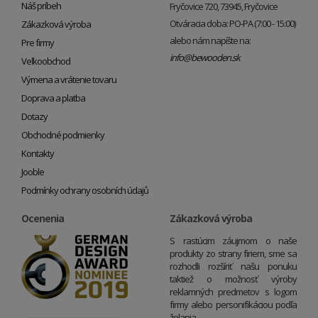
Náš príbeh
Fryčovice 720, 73945, Fryčovice
Otváracia doba: PO-PA (7:00 - 15:00)
Zákazková výroba
alebo nám napíšte na:
Pre firmy
info@bewooden.sk
Veľkoobchod
Výmena a vrátenie tovaru
Doprava a platba
Dotazy
Obchodné podmienky
Kontakty
Jooble
Podmínky ochrany osobních údajů
Ocenenia
Zákazková výroba
S rastúcim záujmom o naše
produkty zo strany firiem, sme sa
rozhodli rozšíriť našu ponuku
taktiež o možnosť výroby
reklamných predmetov s logom
firmy alebo personifikáciou podľa
želania.