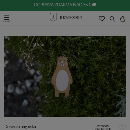
DOPRAVA ZDARMA NAD 35 € 🚚
BE
WOODEN
Drevená magnetka
Pridať do
obľúbených