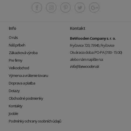
Info
Kontakt
O nás
BeWooden Company s. r. o.
Náš príbeh
Fryčovice 720, 73945, Fryčovice
Otváracia doba: PO-PA (7:00 - 15:00)
Zákazková výroba
alebo nám napíšte na:
Pre firmy
info@bewooden.sk
Veľkoobchod
Výmena a vrátenie tovaru
Doprava a platba
Dotazy
Obchodné podmienky
Kontakty
Jooble
Podmínky ochrany osobních údajů