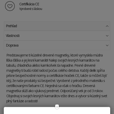
Certifikácia CE
Vyrobené s láskou
Prehľad
Vlastnosti
Doprava
Predstavujeme ti kúzelné drevené magnetky, ktoré vymyslela múdra
líška Eliška a jej lesní kamaráti! Nalep svojich lesných kamarátov na
tabuľu, chladnička alebo kamkoľvek ťa napadne. Pevné drevené
magnetky ti budú robiť radosť počas celého detstva. Každý dielik spĺňa
prísne bezpečnostné normy a certifikácie hračiek CE, takže si môžeš býť
istý, že naše produkty sú bezpečné. Vyrobené z prírodného materiálu s
certifikovanými farbami CE. Nejedná sa však o hračku. Drevená
magnetka slúží ako výukový predmet. Odporúčaný vek je od 3 rokov.
Objednaj si svojich lesných kamarátov ešte dnes a vytvor si kúzelný svet
plný fantázie a radosti!