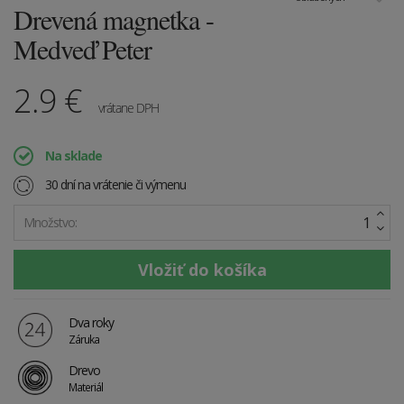
Drevená magnetka -
Medveď Peter
2.9
€
vrátane DPH
Na sklade
30 dní na vrátenie či výmenu
Množstvo:
Dva roky
Záruka
Drevo
Materiál