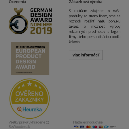
Ocenenia
Zákazková výroba
S rastúcim záujmom o naše
produkty zo strany firiem, sme sa
rozhodli rozšíriť našu ponuku
taktiež o možnosť výroby
reklamných predmetov s logom
firmy alebo personifikáciou podľa
želania.
viac informácií
Všetky práva vyhradené (c)
Plaťte jednoduchšie!
BeWooden.sk