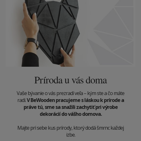
Príroda u vás doma
Vaše bývanie o vás prezradí veľa – kým ste a čo máte
radi.
V BeWooden pracujeme s láskou k prírode a
práve tú, sme sa snažili zachytiť pri výrobe
dekorácií do vášho domova.
Majte pri sebe kus prírody, ktorý dodá šmrnc každej
izbe.