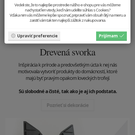
Vedeli ste, že to najlepšie prostredie nášho e-shopu pre vás môžeme
nachystať len vtedy, keď nám udelíte súhlas s Cookies?
Vďaka nim vás môžeme lepšie spoznať, pripraviť vám obsah šitý na mieru a
zaistiť vám tak ten najlepší zážitok z nakupovania.
Upraviť preferencie
Prijímam
Drevená svorka
Inšpirácia k prírode a predovšetkým úcta k nej nás
motivovala vytvoriť produkty do domácností, ktoré
majú byť pravým opakom loveckých trofejí.
Sú slobodné a čisté, tak ako je aj ich podstata.
Pozrieť si dekorácie