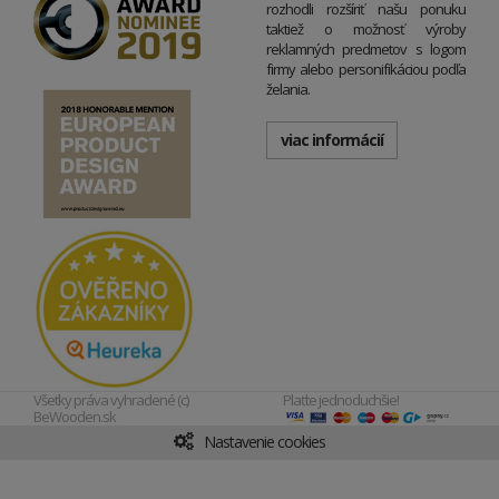
rozhodli rozšíriť našu ponuku
taktiež o možnosť výroby
reklamných predmetov s logom
firmy alebo personifikáciou podľa
želania.
viac informácií
Všetky práva vyhradené (c)
Plaťte jednoduchšie!
BeWooden.sk
Nastavenie cookies