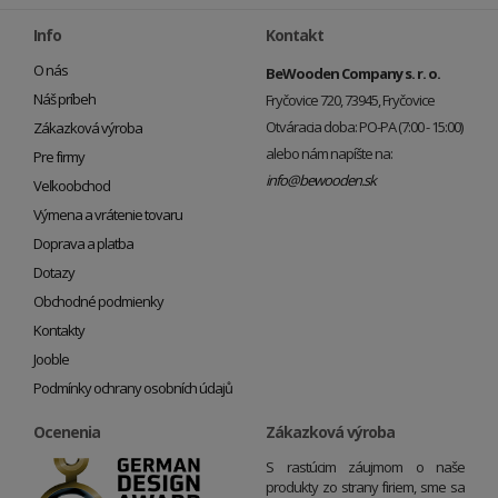
Info
Kontakt
O nás
BeWooden Company s. r. o.
Náš príbeh
Fryčovice 720, 73945, Fryčovice
Otváracia doba: PO-PA (7:00 - 15:00)
Zákazková výroba
alebo nám napíšte na:
Pre firmy
info@bewooden.sk
Veľkoobchod
Výmena a vrátenie tovaru
Doprava a platba
Dotazy
Obchodné podmienky
Kontakty
Jooble
Podmínky ochrany osobních údajů
Ocenenia
Zákazková výroba
S rastúcim záujmom o naše
produkty zo strany firiem, sme sa