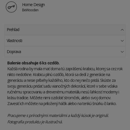
Home Design
BeWooden
Prehľad
Vlastnosti
Doprava
Balenie obsahuje 6 ks ozdôb.
Každá rodina by mala mať doma tú zaprášenú krabicu, ktorej sa cez rok
nikto nedotkne. Krabicu plnú ozdôb, ktorá sa dedí z generácie na
generáciu a nesie príbehy každého, kto do nej niečo pridá. Skúste za
svoju generáciu pridať sadu vianočných dekorácií, ktoré v sebe vďaka
ručnému spracovaniu a drevenému materiálu nesú ľahkosť moderny i
krásu tradície. Môžete nimi ozdobiť stromček, alebo svoj domov.
Zavesiť ich môžete na priložený háčik alebo na tenkú šnúrku či lanko.
Pracujeme s prírodnými materiálmi a každý kúsok je originál.
Fotografia produktu je ilustračná.