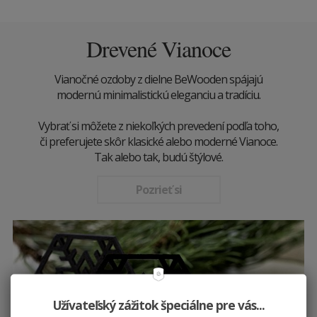
Drevené Vianoce
Vianočné ozdoby z dielne BeWooden spájajú
modernú minimalistickú eleganciu a tradíciu.
Vybrať si môžete z niekoľkých prevedení podľa toho,
či preferujete skôr klasické alebo moderné Vianoce.
Tak alebo tak, budú štýlové.
Pozrieť si
Užívateľský zážitok špeciálne pre vás...