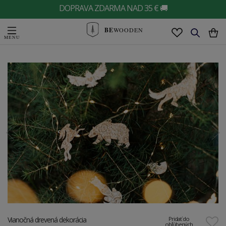
DOPRAVA ZDARMA NAD 35 € 🚚
BE
WOODEN
Vianočná drevená dekorácia
Pridať do
obľúbených