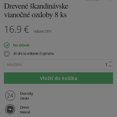
Drevené škandinávske
vianočné ozdoby 8 ks
16.9
€
vrátane DPH
Na sklade
30 dní na vrátenie či výmenu
Množstvo:
Dva roky
Záruka
Drevo
Materiál