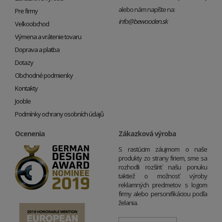
alebo nám napíšte na:
Pre firmy
info@bewooden.sk
Veľkoobchod
Výmena a vrátenie tovaru
Doprava a platba
Dotazy
Obchodné podmienky
Kontakty
Jooble
Podmínky ochrany osobních údajů
Ocenenia
Zákazková výroba
S rastúcim záujmom o naše
produkty zo strany firiem, sme sa
rozhodli rozšíriť našu ponuku
taktiež o možnosť výroby
reklamných predmetov s logom
firmy alebo personifikáciou podľa
želania.