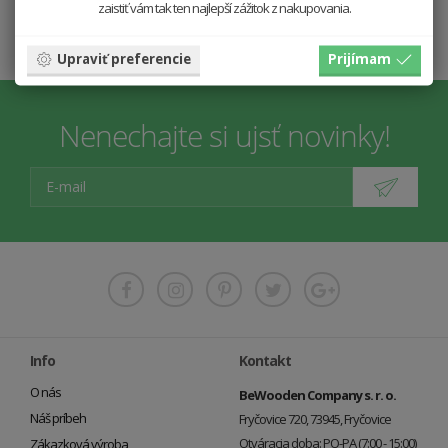
19.9 €
zaistiť vám tak ten najlepší zážitok z nakupovania.
Vložiť do košíka
Upraviť preferencie
Prijímam
Nenechajte si ujsť novinky!
Info
Kontakt
O nás
BeWooden Company s. r. o.
Náš príbeh
Fryčovice 720, 73945, Fryčovice
Otváracia doba: PO-PA (7:00 - 15:00)
Zákazková výroba