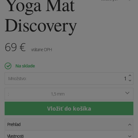
Yoga Mat
Discovery
69
€
vrátane DPH
Na sklade
Množstvo:
:
1,5 mm
Prehľad
Vlastnosti