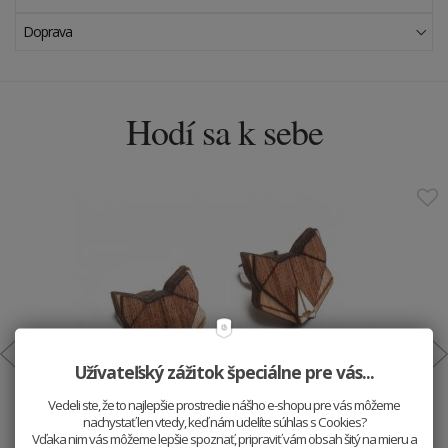
Doprava
Hodí sa k sebe
Užívateľský zážitok špeciálne pre vás...
Vedeli ste, že to najlepšie prostredie nášho e-shopu pre vás môžeme
Drevené náušnice Fox Earrings
nachystať len vtedy, keď nám udelíte súhlas s Cookies?
Vďaka nim vás môžeme lepšie spoznať, pripraviť vám obsah šitý na mieru a