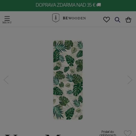
DOPRAVA ZDARMA NAD 35 € 🚚
BE
WOODEN
Pridať do
obľúbených