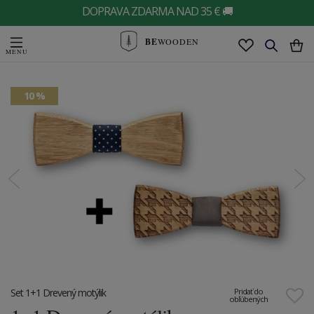
DOPRAVA ZDARMA NAD 35 € 🚚
BE
WOODEN
10 %
Set 1+1 Drevený motýlik
Pridať do
obľúbených