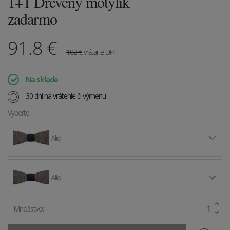
1+1 Drevený motýlik
zadarmo
91.8
€
102
€
vrátane DPH
Na sklade
30 dní na vrátenie či výmenu
Vyberte:
Aliq
Aliq
Množstvo: