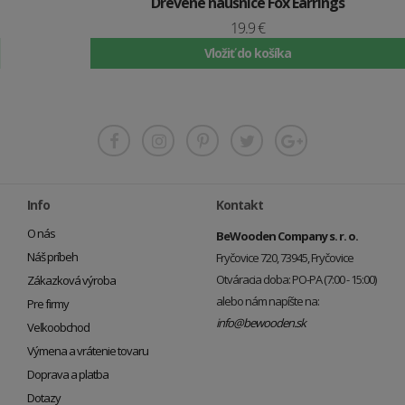
Drevené náušnice Fox Earrings
19.9 €
Vložiť do košíka
Info
Kontakt
O nás
BeWooden Company s. r. o.
Náš príbeh
Fryčovice 720, 73945, Fryčovice
Otváracia doba: PO-PA (7:00 - 15:00)
Zákazková výroba
alebo nám napíšte na:
Pre firmy
info@bewooden.sk
Veľkoobchod
Výmena a vrátenie tovaru
Doprava a platba
Dotazy