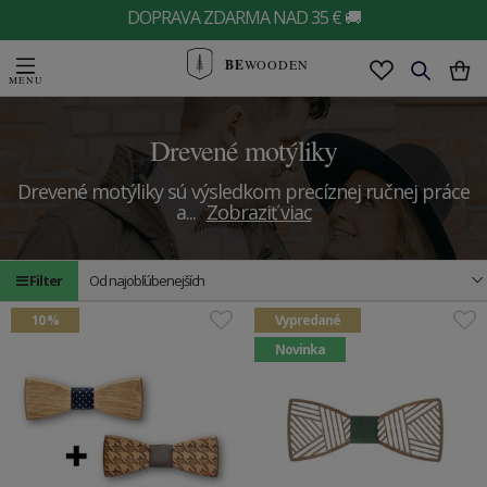
DOPRAVA ZDARMA NAD 35 € 🚚
BE
WOODEN
Drevené motýliky
Drevené motýliky sú výsledkom precíznej ručnej práce
a
...
Zobraziť viac
Filter
Od najobľúbenejších
10 %
Vypredané
Novinka