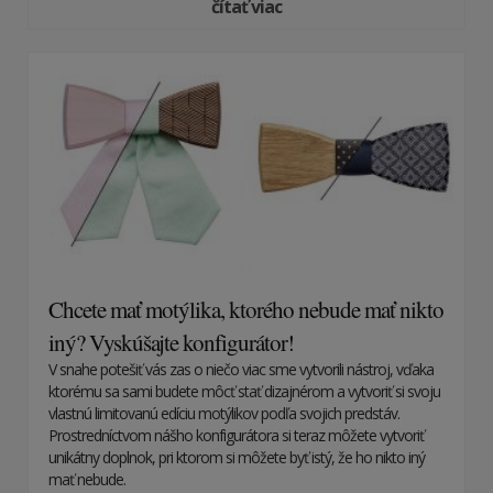
čítať viac
Chcete mať motýlika, ktorého nebude mať nikto
iný? Vyskúšajte konfigurátor!
V snahe potešiť vás zas o niečo viac sme vytvorili nástroj, vďaka
ktorému sa sami budete môcť stať dizajnérom a vytvoriť si svoju
vlastnú limitovanú edíciu motýlikov podľa svojich predstáv.
Prostredníctvom nášho konfigurátora si teraz môžete vytvoriť
unikátny doplnok, pri ktorom si môžete byť istý, že ho nikto iný
mať nebude.