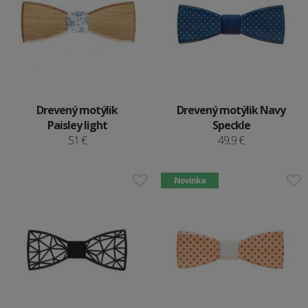
Drevený motýlik
Drevený motýlik Navy
Paisley light
Speckle
51 €
49.9 €
Novinka