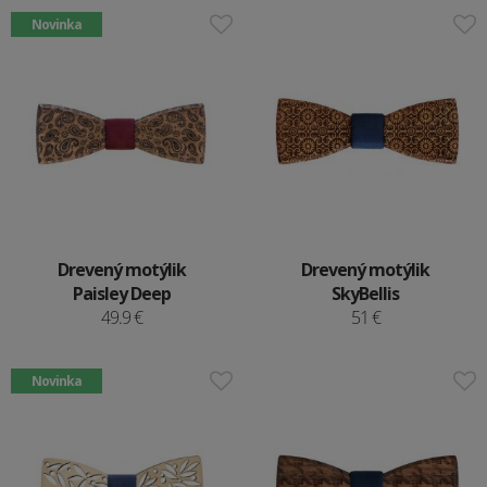
Novinka
Drevený motýlik
Drevený motýlik
Paisley Deep
SkyBellis
49.9 €
51 €
Novinka