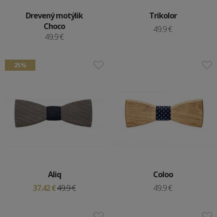
Drevený motýlik
Trikolor
Choco
49.9 €
49.9 €
25 %
Aliq
Coloo
37.42 €
49.9 €
49.9 €