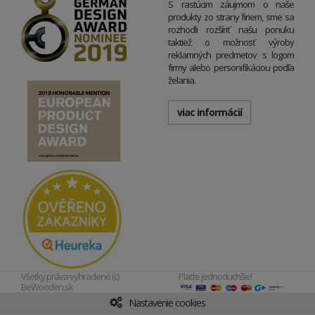
S rastúcim záujmom o naše
produkty zo strany firiem, sme sa
rozhodli rozšíriť našu ponuku
taktiež o možnosť výroby
reklamných predmetov s logom
firmy alebo personifikáciou podľa
želania.
viac informácií
Všetky práva vyhradené (c)
Plaťte jednoduchšie!
BeWooden.sk
Nastavenie cookies