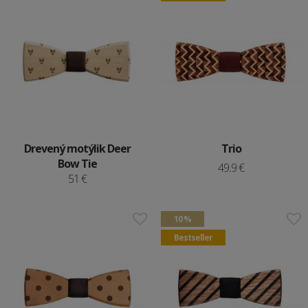
Drevený motýlik Deer
Trio
Bow Tie
49.9 €
51 €
10 %
Bestseller