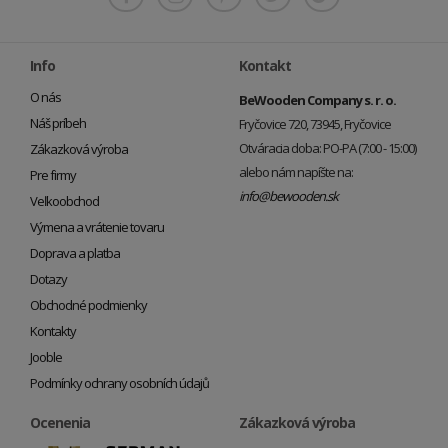
Info
Kontakt
O nás
BeWooden Company s. r. o.
Náš príbeh
Fryčovice 720, 73945, Fryčovice
Otváracia doba: PO-PA (7:00 - 15:00)
Zákazková výroba
alebo nám napíšte na:
Pre firmy
info@bewooden.sk
Veľkoobchod
Výmena a vrátenie tovaru
Doprava a platba
Dotazy
Obchodné podmienky
Kontakty
Jooble
Podmínky ochrany osobních údajů
Ocenenia
Zákazková výroba