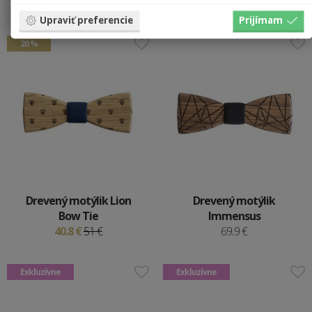
40.8 €
51 €
Upraviť preferencie
Prijímam
20 %
Drevený motýlik Lion
Drevený motýlik
Bow Tie
Immensus
40.8 €
51 €
69.9 €
Exkluzívne
Exkluzívne