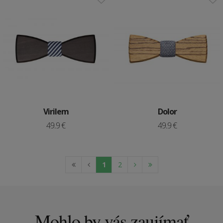
Virilem
Dolor
49.9 €
49.9 €
1
2
Mohlo by vás zaujímať