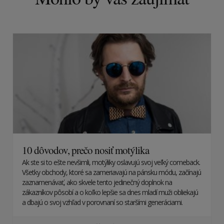
10 dôvodov, prečo nosiť motýlika
Ak ste si to ešte nevšimli, motýliky oslavujú svoj veľký comeback.
Všetky obchody, ktoré sa zameriavajú na pánsku módu, začínajú
zaznamenávať, ako skvele tento jedinečný doplnok na
zákazníkov pôsobí a o koľko lepšie sa dnes mladí muži obliekajú
a dbajú o svoj vzhľad v porovnaní so staršími generáciami.