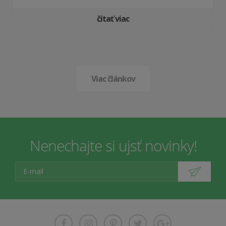
čítať viac
Viac článkov
Nenechajte si ujsť novinky!