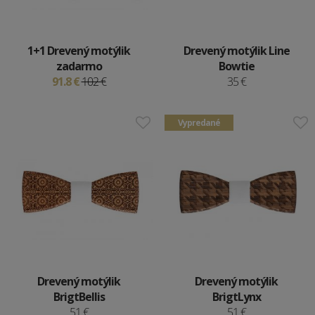
1+1 Drevený motýlik
Drevený motýlik Line
zadarmo
Bowtie
91.8 €
102 €
35 €
Vypredané
Drevený motýlik
Drevený motýlik
BrigtBellis
BrigtLynx
51 €
51 €