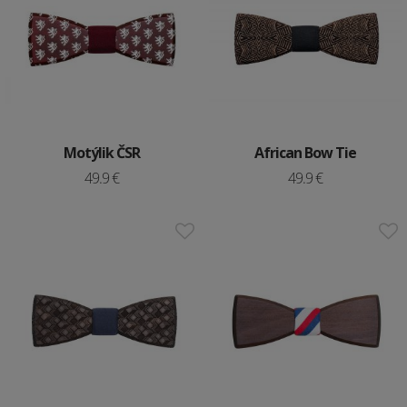
Motýlik ČSR
African Bow Tie
49.9 €
49.9 €