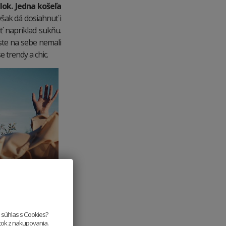
lok. Jedna košeľa
však dá dosiahnuť i
ť napríklad sukňu.
ste na sebe nemali
e trendy a chic.
e súhlas s Cookies?
itok z nakupovania.