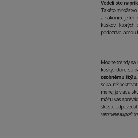
Vedeli ste naprí
Takéto množstvo z
a nakoniec je len
kúskov, ktorých 
podozrivo lacnou k
Módne trendy sa me
kúsky, ktoré sú 
osobnému štýlu. 
seba, rešpektovať
menej je viac a skú
môžu vás sprevádz
skúste odpovedať 
vezmete aspoň tri