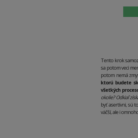
Tento krok samozr
sa potom veci menia
potom nemá zmysel
ktorú budete sk
všetkých proceso
okolie? Odkiaľ zí
byť asertívni, sú 
väčší, ale i omnoh