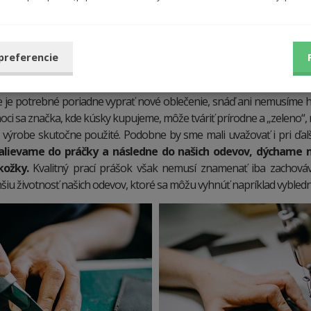
Pranie tiež netreba podceňovať
 preferencie
vec, ktorú ľudia až tak neberú do úvahy. Myslíme tým spôsob, ak
e je potrebné poriadne vyprať nové oblečenie, snáď ani nemusíme ho
hoci sa značka, kde kúsky kupujeme, môže tváriť prírodne a „zeleno“,
ri výrobe skutočne použité. Podobne by sme mali uvažovať i pri ďa
alievame do práčky a následne do našich odevov, dýchame 
kožky.
Kvalitný prací prášok však nemusí znamenať iba zachováv
lhšiu životnosť našich odevov, ktoré sa môžu vyhnúť napríklad vybledn