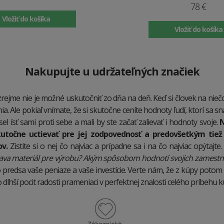
78 €
Vložiť do košíka
Vložiť do košíka
Nakupujte u udržateľných značiek
ejme nie je možné uskutočniť zo dňa na deň. Keď si človek na niečo
. Ale pokiaľ vnímate, že si skutočne ceníte hodnoty ľudí, ktorí sa sna
 ísť sami proti sebe a mali by ste začať zalievať i hodnoty svoje.
N
utočne uctievať pre jej zodpovednosť a predovšetkým tiež
v.
Zistite si o nej čo najviac a prípadne sa i na čo najviac opýtajte.
skava materiál pre výrobu? Akým spôsobom hodnotí svojich zamest
to predsa vaše peniaze a vaše investície. Verte nám, že z kúpy poto
o dlhší pocit radosti prameniaci v perfektnej znalosti celého príbehu 