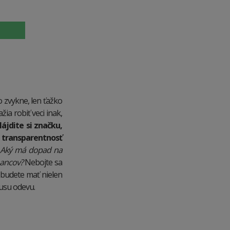
 zvykne, len ťažko
žia robiť veci inak,
ájdite si značku,
 transparentnosť
Aký má dopad na
nancov?
Nebojte sa
m budete mať nielen
kusu odevu.