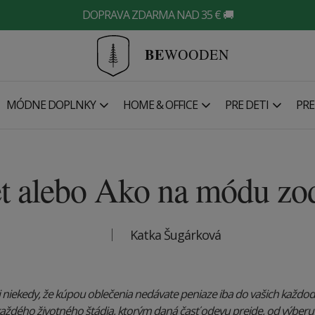
DOPRAVA ZDARMA NAD 35 € 🚚
BE
WOODEN
MÓDNE DOPLNKY
HOME & OFFICE
PRE DETI
PRE
t alebo Ako na módu zo
Katka Šugárková
i niekedy, že kúpou oblečenia nedávate peniaze iba do vašich každ
každého životného štádia, ktorým daná časť odevu prejde, od výberu