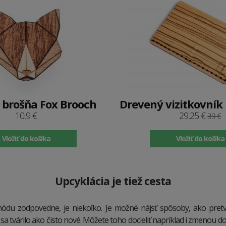
 brošňa Fox Brooch
Drevený vizitkovník
10.9 €
29.25 €
39 €
Vložiť do košíka
Vložiť do košíka
Upcyklácia je tiež cesta
módu zodpovedne, je niekoľko. Je možné nájsť spôsoby, ako pret
 sa tvárilo ako čisto nové. Môžete toho docieliť napríklad i zmenou d