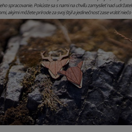
jeho spracovanie. Pokúste sa s nami na chvíľu zamyslieť nad udržat
i, akými môžete prírode za svoj štýl a jedinečnosť zase vrátiť niečo