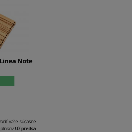
 Linea Note
voriť vaše súčasné
oplnkov.
Už predsa