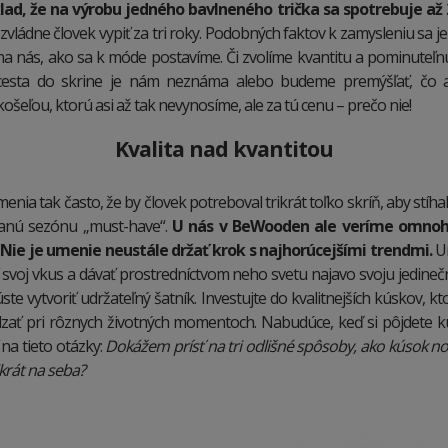
klad, že na výrobu jedného bavlneného trička sa spotrebuje až 2
vládne človek vypiť za tri roky. Podobných faktov k zamysleniu sa j
 na nás, ako sa k móde postavíme. Či zvolíme kvantitu a pominuteľn
cesta do skrine je nám neznáma alebo budeme premýšľať, čo a
ošeľou, ktorú asi až tak nevynosíme, ale za tú cenu – prečo nie!
Kvalita nad kvantitou
nia tak často, že by človek potreboval trikrát toľko skríň, aby stíh
danú sezónu „must-have“.
U nás v BeWooden ale veríme omnoh
Nie je umenie neustále držať krok s najhorúcejšími trendmi.
Um
 svoj vkus a dávať prostredníctvom neho svetu najavo svoju jedinečn
ste vytvoriť udržateľný šatník. Investujte do kvalitnejších kúskov, kt
ať pri rôznych životných momentoch. Nabudúce, keď si pôjdete kúp
na tieto otázky:
Dokážem prísť na tri odlišné spôsoby, ako kúsok nosi
krát na seba?