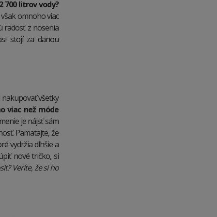
 700 litrov vody?
e však omnoho viac
ú radosť z nosenia
si stojí za danou
al nakupovať všetky
o viac než móde
enie je nájsť sám
osť. Pamätajte, že
oré vydržia dlhšie a
iť nové tričko, si
ť? Veríte, že si ho