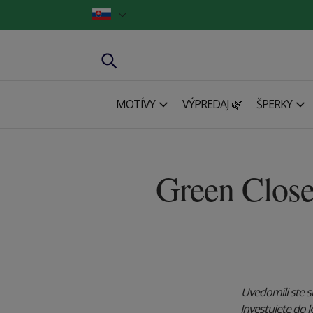
MOTÍVY
VÝPREDAJ 🌿
ŠPERKY
Green Close
Uvedomili ste s
Investujete do 