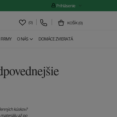
Prihlásenie
(
0
)
KOŠÍK
(
0
)
 FIRMY
O NÁS
DOMÁCE ZVIERATÁ
dpovednejšie
odenných kúskov?
 materiálu až po