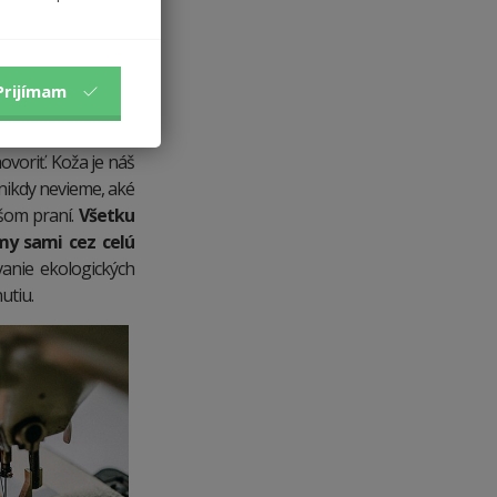
Prijímam
ým svoju bielizeň
voriť. Koža je náš
 nikdy nevieme, aké
lšom praní.
Všetku
my sami cez celú
anie ekologických
utiu.