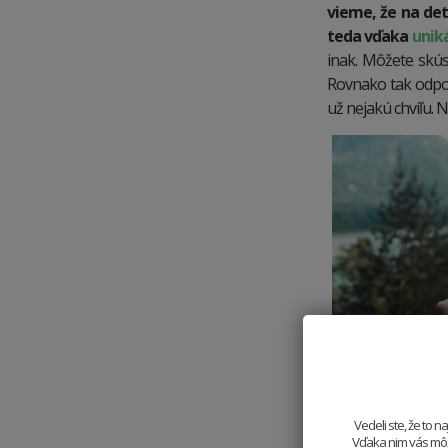
vieme, že na det
teda vďaka
unik
inak. Môžete skús
Rovnako tak odpor
už nejakú chvíľu. N
Vedeli ste, že to 
Vďaka nim vás môže