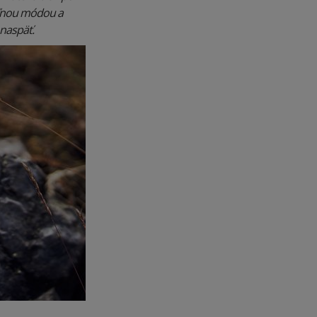
eľnou módou a
 naspäť.