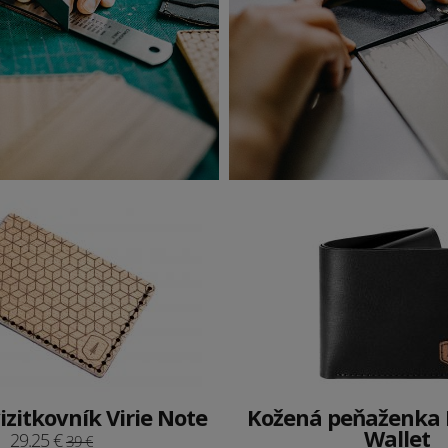
zitkovník Virie Note
Kožená peňaženka 
Wallet
29.25 €
39 €