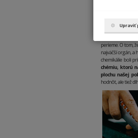
Upraviť
Toto zvykne byť 
perieme. O tom, ž
najväčší orgán, a 
chemikálie boli p
chémiu, ktorú n
plochu našej po
hodnôt, ale tiež d