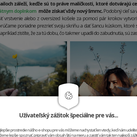
ailoch záleží, keďže sú to práve maličkosti, ktoré dotvárajú ce
átnym doplnkom
môže získať vždy nový šmrnc.
Podobný cieľ sa 
iť vrstvenie alebo z oversized košele za pomoci pár krokov vytvori
účame poriadne prezrieť svoju skriňu a dať šancu kúskom, ktoré 
apríklad zistíte, že za tú dobu, čo takmer upadli do zabudnutia, sú zas
Užívateľský zážitok špeciálne pre vás...
najlepšie prostredie nášho e-shopu pre vás môžeme nachystať len vtedy, keď nám udelít
me lepšie spoznať, pripraviť vám obsah šitý na mieru a zaistiť vám tak ten najlepší záž