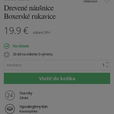
obľúbených
Drevené náušnice
Boxerské rukavice
19.9
€
vrátane DPH
Na sklade
30 dní na vrátenie či výmenu
Množstvo:
Dva roky
Záruka
Hypoalergénny titán
Kovová tyčinka