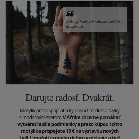
Krásu prírody uchovávame v našich
produktoch.
Darujte radosť. Dvakrát.
Motýlik preto spája africký pôvod, tradície a zvyky
s moderným svetom.
V Afrike chceme pomáhať
vytvárať lepšie podmienky a preto kúpou tohto
motýlika prispejete 10
€
na výstavbu nových
škôl. Umožníte mnoho deťom vzdelanie a tiež