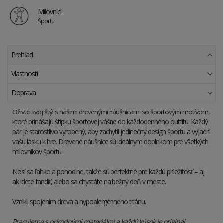
Milovníci
Športu
Prehľad
Vlastnosti
Doprava
Oživte svoj štýl s našimi drevenými náušnicami so športovým motívom,
ktoré prinášajú štipku športovej vášne do každodenného outfitu. Každý
pár je starostlivo vyrobený, aby zachytil jedinečný design športu a vyjadril
vašu lásku k hre. Drevené náušnice sú ideálnym doplnkom pre všetkých
milovníkov športu.
Nosí sa ľahko a pohodlne, takže sú perfektné pre každú príležitosť – aj
ak idete fandiť, alebo sa chystáte na bežný deň v meste.
Vznikli spojením dreva a hypoalergénneho titánu.
Pracujeme s prírodnými materiálmi a každý kúsok je originál.