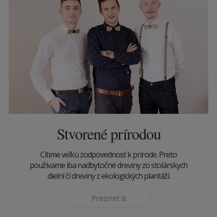
Stvorené prírodou
Cítime veľkú zodpovednosť k prírode. Preto
používame iba nadbytočné dreviny zo stolárskych
dielní či dreviny z ekologických plantáží.
Prezrieť si