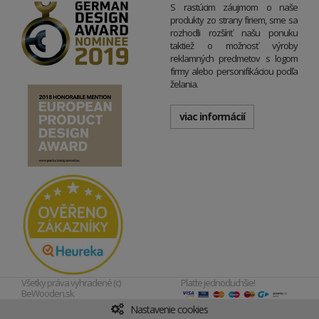
S rastúcim záujmom o naše
produkty zo strany firiem, sme sa
rozhodli rozšíriť našu ponuku
taktiež o možnosť výroby
reklamných predmetov s logom
firmy alebo personifikáciou podľa
želania.
viac informácií
Všetky práva vyhradené (c)
Plaťte jednoduchšie!
BeWooden.sk
Nastavenie cookies