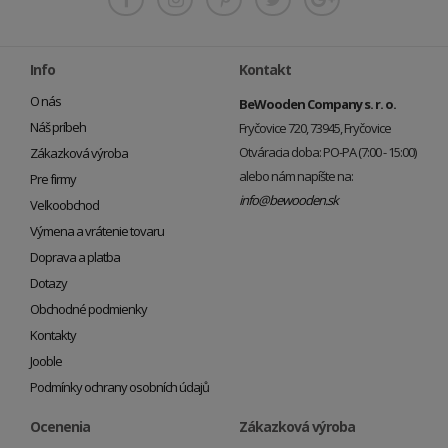
Info
Kontakt
O nás
BeWooden Company s. r. o.
Náš príbeh
Fryčovice 720, 73945, Fryčovice
Otváracia doba: PO-PA (7:00 - 15:00)
Zákazková výroba
alebo nám napíšte na:
Pre firmy
info@bewooden.sk
Veľkoobchod
Výmena a vrátenie tovaru
Doprava a platba
Dotazy
Obchodné podmienky
Kontakty
Jooble
Podmínky ochrany osobních údajů
Ocenenia
Zákazková výroba