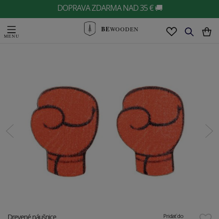
DOPRAVA ZDARMA NAD 35 € 🚚
BE
WOODEN
Drevené náušnice
Pridať do