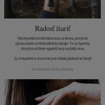
Radosť žiariť
Neobyvklá kombinácia kovu a dreva, precízne
spracovanie a minimalistický dizajn. To sú šperky,
ktorými môžete vyjadriť svoj osobitý vkus.
Sú zmyselné a stvorené pre všetky jedinečné ženy!
Prehliadať všetky šperky