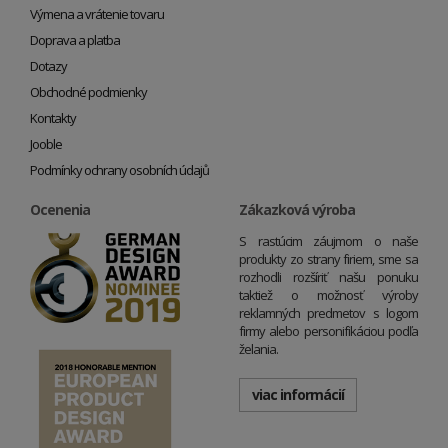
Výmena a vrátenie tovaru
Doprava a platba
Dotazy
Obchodné podmienky
Kontakty
Jooble
Podmínky ochrany osobních údajů
Ocenenia
Zákazková výroba
S rastúcim záujmom o naše
produkty zo strany firiem, sme sa
rozhodli rozšíriť našu ponuku
taktiež o možnosť výroby
reklamných predmetov s logom
firmy alebo personifikáciou podľa
želania.
viac informácií