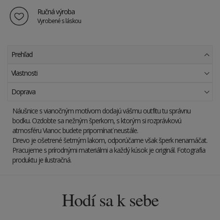
Ručná výroba
Vyrobené s láskou
Prehľad
Vlastnosti
Doprava
Náušnice s vianočným motívom dodajú vášmu outfitu tu správnu
bodku. Ozdobte sa nežným šperkom, s ktorým si rozprávkovú
atmosféru Vianoc budete pripomínať neustále.
Drevo je ošetrené šetrným lakom, odporúčame však šperk nenamáčat.
Pracujeme s prírodnými materiálmi a každý kúsok je originál. Fotografia
produktu je ilustračná.
Hodí sa k sebe