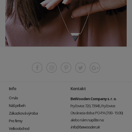
Info
Kontakt
O nás
BeWooden Company s. r. o.
Náš príbeh
Fryčovice 720, 73945, Fryčovice
Otváracia doba: PO-PA (7:00 - 15:00)
Zákazková výroba
alebo nám napíšte na:
Pre firmy
info@bewooden.sk
Veľkoobchod