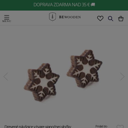
DOPRAVA ZDARMA NAD 35 € 🚚
BE
WOODEN
Drevené náušnice v tvare vianočnej vločky
Pridať do