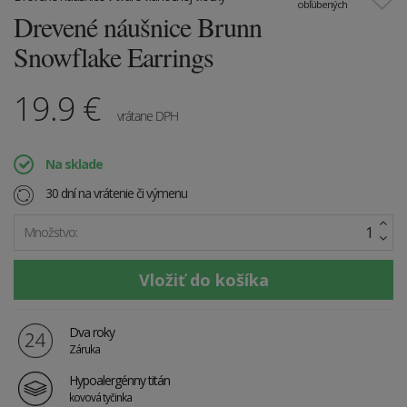
obľúbených
Drevené náušnice Brunn
Snowflake Earrings
19.9
€
vrátane DPH
Na sklade
30 dní na vrátenie či výmenu
Množstvo:
Dva roky
Záruka
Hypoalergénny titán
kovová tyčinka