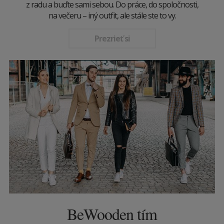
z radu a buďte sami sebou. Do práce, do spoločnosti,
na večeru – iný outfit, ale stále ste to vy.
Prezrieť si
BeWooden tím