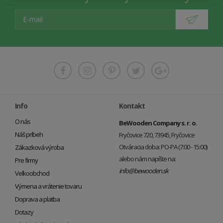
Info
Kontakt
O nás
BeWooden Company s. r. o.
Náš príbeh
Fryčovice 720, 73945, Fryčovice
Otváracia doba: PO-PA (7:00 - 15:00)
Zákazková výroba
alebo nám napíšte na:
Pre firmy
info@bewooden.sk
Veľkoobchod
Výmena a vrátenie tovaru
Doprava a platba
Dotazy