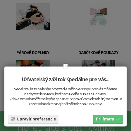
PÁROVÉ DOPLNKY
DARČEKOVÉ POUKAZY
Užívateľský zážitok špeciálne pre vás...
Vedeli ste, že to najlepšie prostredie nášho e-shopu pre vás môžeme
nachystať len vtedy, keď nám udelíte súhlas s Cookies?
Vďaka nim vás môžeme lepšie spoznať, pripraviť vám obsah šitý na mieru a
zaistiť vám tak ten najlepší zážitok z nakupovania.
Upraviť preferencie
Prijímam
Nenechajte si ujsť novinky!