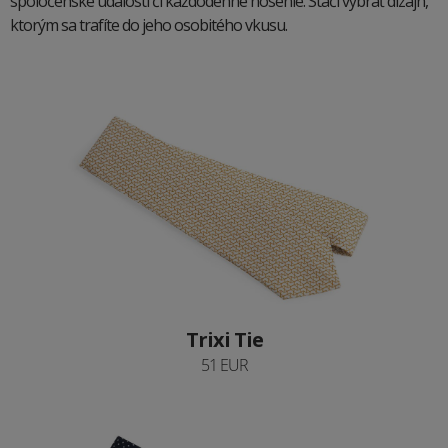
spoločenské udalosti či každodenné nosenie. Stačí vybrať dizajn,
ktorým sa trafíte do jeho osobitého vkusu.
Trixi Tie
51 EUR