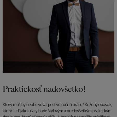
Praktickosť nadovšetko!
Ktorý muž by neobdivoval poctivú ručnú prácu? Kožený opasok,
ktorý sedí jako uliaty bude štýlovým a predovšetkým praktickým