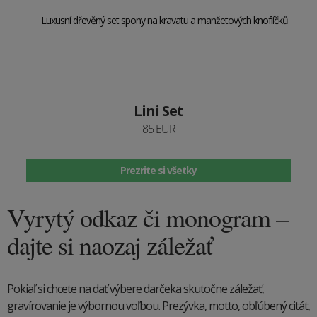
Lini Set
85 EUR
Prezrite si všetky
Vyrytý odkaz či monogram –
dajte si naozaj záležať
Pokiaľ si chcete na dať výbere darčeka skutočne záležať,
gravírovanie je výbornou voľbou. Prezývka, motto, obľúbený citát,