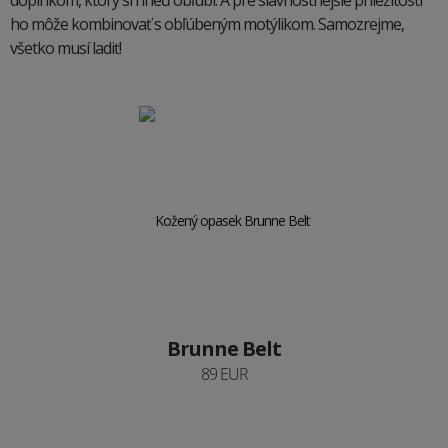
doplnkom, ktorý si hneď obľúbi. A pre slávnostnejšie príležitosti
ho môže kombinovať s obľúbeným motýlikom. Samozrejme,
všetko musí ladiť!
Brunne Belt
89 EUR