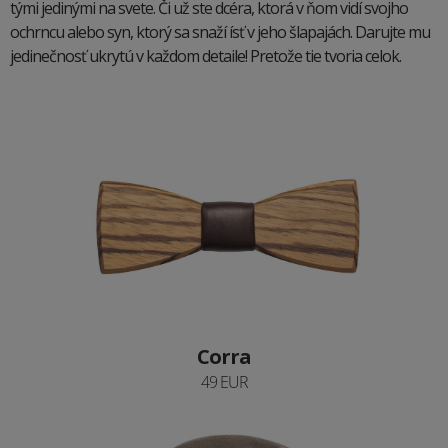
tými jedinými na svete. Či už ste dcéra, ktorá v ňom vidí svojho
ochrncu alebo syn, ktorý sa snaží ísť v jeho šlapajách. Darujte mu
jedinečnosť ukrytú v každom detaile! Pretože tie tvoria celok.
Corra
49 EUR