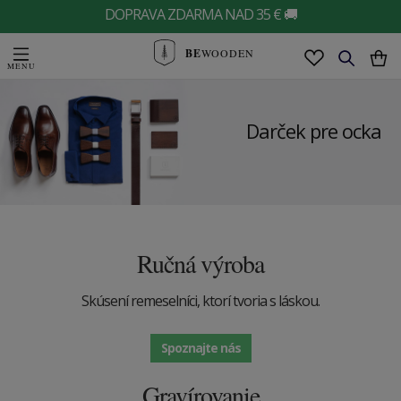
DOPRAVA ZDARMA NAD 35 € 🚚
BE
WOODEN
Darček pre ocka
Ručná výroba
Skúsení remeselníci, ktorí tvoria s láskou.
Spoznajte nás
Gravírovanie