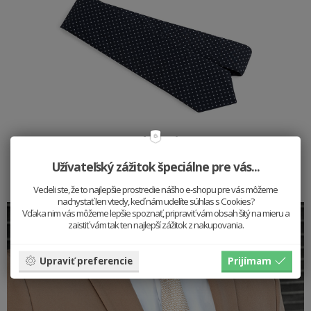
Coloo Tie
51 EUR
Užívateľský zážitok špeciálne pre vás...
Vedeli ste, že to najlepšie prostredie nášho e-shopu pre vás môžeme
nachystať len vtedy, keď nám udelíte súhlas s Cookies?
Vďaka nim vás môžeme lepšie spoznať, pripraviť vám obsah šitý na mieru a
zaistiť vám tak ten najlepší zážitok z nakupovania.
Upraviť preferencie
Prijímam