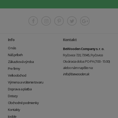
Info
Kontakt
O nás
BeWooden Company s. r. o.
Náš príbeh
Fryčovice 720, 73945, Fryčovice
Otváracia doba: PO-PA (7:00 - 15:00)
Zákazková výroba
alebo nám napíšte na:
Pre firmy
info@bewooden.sk
Veľkoobchod
Výmena a vrátenie tovaru
Doprava a platba
Dotazy
Obchodné podmienky
Kontakty
Jooble