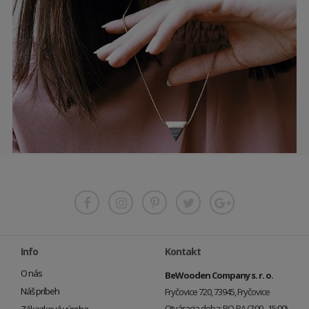
Info
Kontakt
O nás
BeWooden Company s. r. o.
Náš príbeh
Fryčovice 720, 73945, Fryčovice
Otváracia doba: PO-PA (7:00 - 15:00)
Zákazková výroba