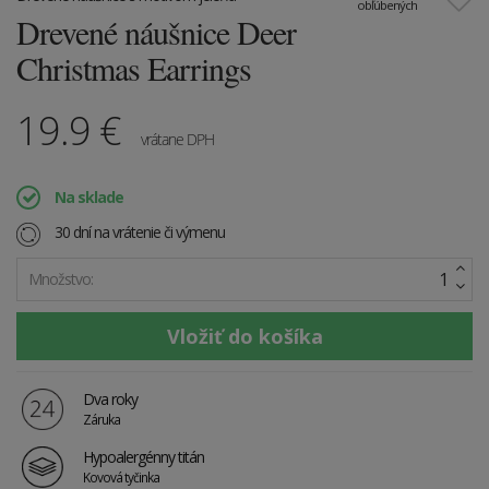
obľúbených
Drevené náušnice Deer
Christmas Earrings
19.9
€
vrátane DPH
Na sklade
30 dní na vrátenie či výmenu
Množstvo:
Dva roky
Záruka
Hypoalergénny titán
Kovová tyčinka