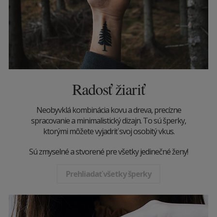
Radosť žiariť
Neobyvklá kombinácia kovu a dreva, precízne
spracovanie a minimalistický dizajn. To sú šperky,
ktorými môžete vyjadriť svoj osobitý vkus.
Sú zmyselné a stvorené pre všetky jedinečné ženy!
Prehliadať všetky šperky