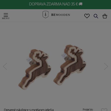
DOPRAVA ZDARMA NAD 35 € 🚚
BE
WOODEN
Drevené náušnice s motívom jeleňa
Pridať do