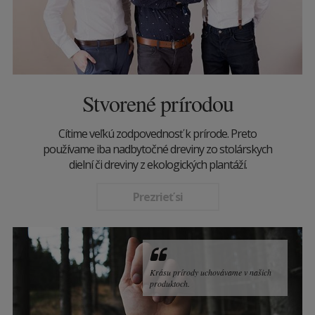
Stvorené prírodou
Cítime veľkú zodpovednosť k prírode. Preto
používame iba nadbytočné dreviny zo stolárskych
dielní či dreviny z ekologických plantáží.
Prezrieť si
Krásu prírody uchovávame v našich
produktoch.