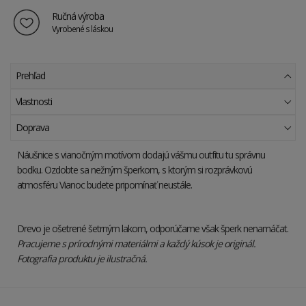
Ručná výroba
Vyrobené s láskou
Prehľad
Vlastnosti
Doprava
Náušnice s vianočným motívom dodajú vášmu outfitu tu správnu
bodku. Ozdobte sa nežným šperkom, s ktorým si rozprávkovú
atmosféru Vianoc budete pripomínať neustále.
Drevo je ošetrené šetrným lakom, odporúčame však šperk nenamáčat.
Pracujeme s prírodnými materiálmi a každý kúsok je originál.
Fotografia produktu je ilustračná.