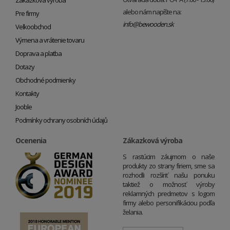
alebo nám napíšte na:
Pre firmy
info@bewooden.sk
Veľkoobchod
Výmena a vrátenie tovaru
Doprava a platba
Dotazy
Obchodné podmienky
Kontakty
Jooble
Podmínky ochrany osobních údajů
Ocenenia
Zákazková výroba
S rastúcim záujmom o naše
produkty zo strany firiem, sme sa
rozhodli rozšíriť našu ponuku
taktiež o možnosť výroby
reklamných predmetov s logom
firmy alebo personifikáciou podľa
želania.