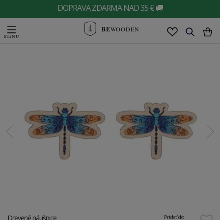
DOPRAVA ZDARMA NAD 35 € 🚚
BE
WOODEN
Drevené náušnice
Pridať do