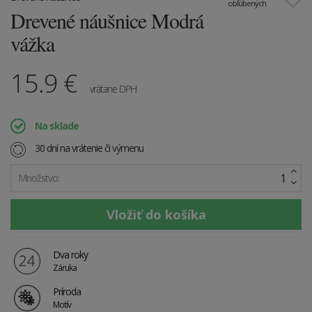
obľúbených
Drevené náušnice Modrá
vážka
15.9
€
vrátane DPH
Na sklade
30 dní na vrátenie či výmenu
Množstvo:
Dva roky
Záruka
Príroda
Motív