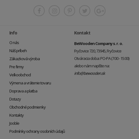
Info
Kontakt
O nás
BeWooden Company s. r. o.
Náš príbeh
Fryčovice 720, 73945, Fryčovice
Otváracia doba: PO-PA (7:00 - 15:00)
Zákazková výroba
alebo nám napíšte na:
Pre firmy
info@bewooden.sk
Veľkoobchod
Výmena a vrátenie tovaru
Doprava a platba
Dotazy
Obchodné podmienky
Kontakty
Jooble
Podmínky ochrany osobních údajů