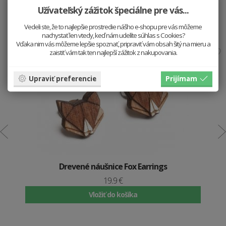
Užívateľský zážitok špeciálne pre vás...
Hodí sa k sebe
Vedeli ste, že to najlepšie prostredie nášho e-shopu pre vás môžeme
nachystať len vtedy, keď nám udelíte súhlas s Cookies?
Vďaka nim vás môžeme lepšie spoznať, pripraviť vám obsah šitý na mieru a
zaistiť vám tak ten najlepší zážitok z nakupovania.
Upraviť preferencie
Prijímam
Drevené náušnice Fox Earrings
19.9 €
Vložiť do košíka