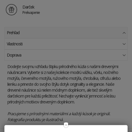
Darček
Prekvapenie
Prehľad
Vlastnosti
Doprava
Dodejte svojmu vzhľadu štipku prírodného kúzla s našimi drevenými
náušnicami. Vyberte si z našej kolekcie modrú vážku, včelu, nočného
motýľa, červeného motýľa, ružového motýľa, chrobáka, cifrušu alebo
lienku a prineste do svojho štýlu dotyk originality a elegancie. Naše
drevené náušnice sú nielen módnym doplnkom, ale tiež skvelým
darčekom pre každú príležitosť. Nechajte vyniknúť jemnosť a krásu
prírodných motívov dreveným doplnkom.
Pracujeme s prírodnými materiálmi a každý kúsok je originál.
Fotografia produktu je ilustračná.