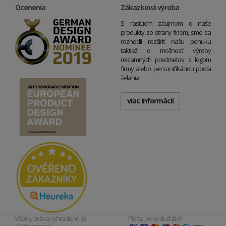
Ocenenia
Zákazková výroba
S rastúcim záujmom o naše
produkty zo strany firiem, sme sa
rozhodli rozšíriť našu ponuku
taktiež o možnosť výroby
reklamných predmetov s logom
firmy alebo personifikáciou podľa
želania.
viac informácií
Všetky práva vyhradené (c)
Plaťte jednoduchšie!
BeWooden.sk