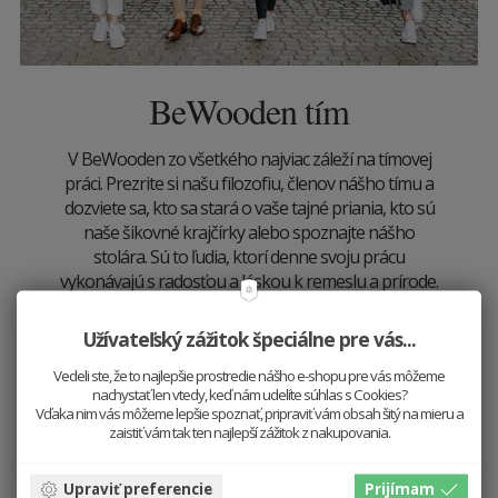
BeWooden tím
V BeWooden zo všetkého najviac záleží na tímovej
práci. Prezrite si našu filozofiu, členov nášho tímu a
dozviete sa, kto sa stará o vaše tajné priania, kto sú
naše šikovné krajčírky alebo spoznajte nášho
stolára. Sú to ľudia, ktorí denne svoju prácu
vykonávajú s radosťou a láskou k remeslu a prírode.
Viac
Užívateľský zážitok špeciálne pre vás...
Vedeli ste, že to najlepšie prostredie nášho e-shopu pre vás môžeme
nachystať len vtedy, keď nám udelíte súhlas s Cookies?
Vďaka nim vás môžeme lepšie spoznať, pripraviť vám obsah šitý na mieru a
zaistiť vám tak ten najlepší zážitok z nakupovania.
Upraviť preferencie
Prijímam