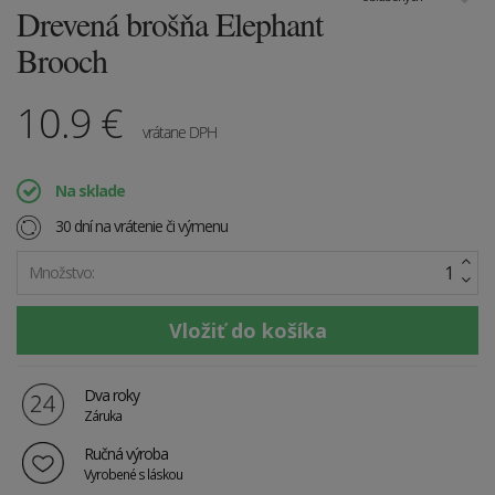
Drevená brošňa Elephant
Brooch
10.9
€
vrátane DPH
Na sklade
30 dní na vrátenie či výmenu
Množstvo:
Dva roky
Záruka
Ručná výroba
Vyrobené s láskou