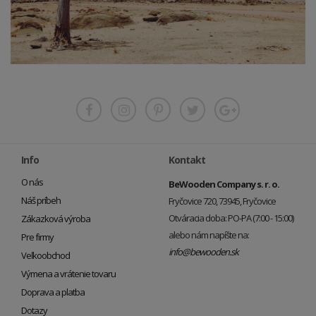
Info
Kontakt
O nás
BeWooden Company s. r. o.
Náš príbeh
Fryčovice 720, 73945, Fryčovice
Otváracia doba: PO-PA (7:00 - 15:00)
Zákazková výroba
alebo nám napíšte na:
Pre firmy
info@bewooden.sk
Veľkoobchod
Výmena a vrátenie tovaru
Doprava a platba
Dotazy