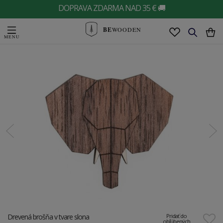
DOPRAVA ZDARMA NAD 35 € 🚚
BE
WOODEN
Drevená brošňa v tvare slona
Pridať do
obľúbených