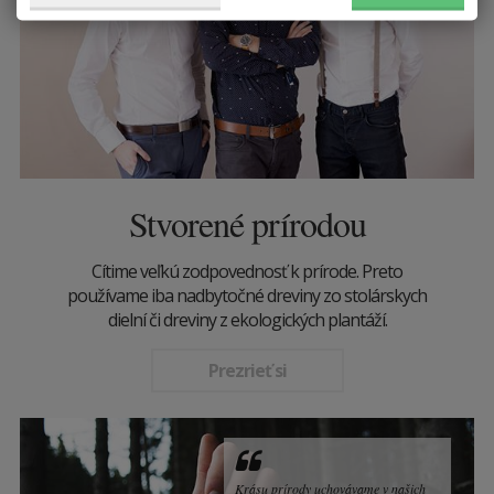
Stvorené prírodou
Cítime veľkú zodpovednosť k prírode. Preto
používame iba nadbytočné dreviny zo stolárskych
dielní či dreviny z ekologických plantáží.
Prezrieť si
Krásu prírody uchovávame v našich