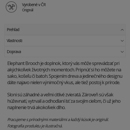
Vyrobené v ČR
Originál
Prehľad
Vlastnosti
Doprava
Elephant Brooch je doplnok, ktorý vás môže sprevádzať pri
akýchkoľvek životných momentoch. Pripnúť si ho môžete na
sako, košeľu či batoh. Spojením dreva a jedinečného designu
dáte najavo nielen výnimočný vkus, ale tiež postoj k prírode.
Sloni sú záhadné a veľmi citlivé zvieratá. Zároveň sú však
húževnatí, vytrvalí a odhodlaní ísť za svojím cieľom, či už jeho
naplnenie trvá akokoľvek dlho.
Pracujeme s prírodnými materiálmi a každý kúsok je originál.
Fotografia produktu je ilustračná.