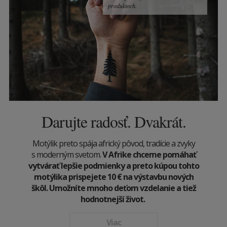
produktoch.
Darujte radosť. Dvakrát.
Motýlik preto spája africký pôvod, tradície a zvyky
s moderným svetom.
V Afrike chceme pomáhať
vytvárať lepšie podmienky a preto kúpou tohto
motýlika prispejete 10
€
na výstavbu nových
škôl. Umožníte mnoho deťom vzdelanie a tiež
hodnotnejší život.
Viac