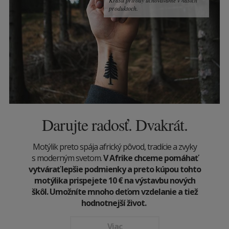
produktoch.
Darujte radosť. Dvakrát.
Motýlik preto spája africký pôvod, tradície a zvyky
s moderným svetom.
V Afrike chceme pomáhať
vytvárať lepšie podmienky a preto kúpou tohto
motýlika prispejete 10
€
na výstavbu nových
škôl. Umožníte mnoho deťom vzdelanie a tiež
hodnotnejší život.
Viac