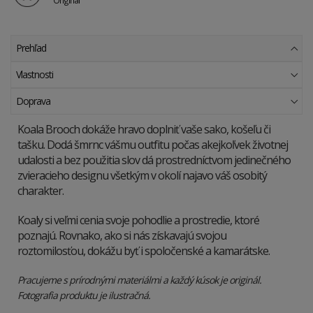
Originál
Prehľad
Vlastnosti
Doprava
Koala Brooch dokáže hravo doplniť vaše sako, košeľu či
tašku. Dodá šmrnc vášmu outfitu počas akejkoľvek životnej
udalosti a bez použitia slov dá prostredníctvom jedinečného
zvieracieho designu všetkým v okolí najavo váš osobitý
charakter.
Koaly si veľmi cenia svoje pohodlie a prostredie, ktoré
poznajú. Rovnako, ako si nás získavajú svojou
roztomilosťou, dokážu byť i spoločenské a kamarátske.
Pracujeme s prírodnými materiálmi a každý kúsok je originál.
Fotografia produktu je ilustračná.