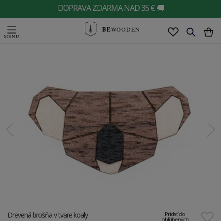
DOPRAVA ZDARMA NAD 35 € 🚚
BE
WOODEN
Drevená brošňa v tvare koaly
Pridať do
obľúbených