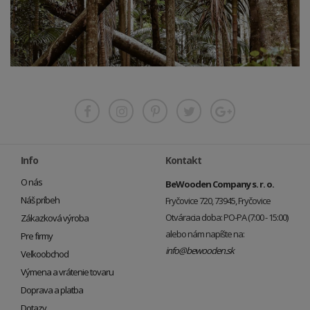
Info
Kontakt
O nás
BeWooden Company s. r. o.
Náš príbeh
Fryčovice 720, 73945, Fryčovice
Otváracia doba: PO-PA (7:00 - 15:00)
Zákazková výroba
alebo nám napíšte na:
Pre firmy
info@bewooden.sk
Veľkoobchod
Výmena a vrátenie tovaru
Doprava a platba
Dotazy