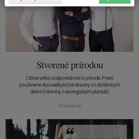
Stvorené prírodou
Cítime veľkú zodpovednosť k prírode. Preto
používame iba nadbytočné dreviny zo stolárskych
dielní či dreviny z ekologických plantáží.
Prezrieť si
Krásu prírody uchovávame v našich