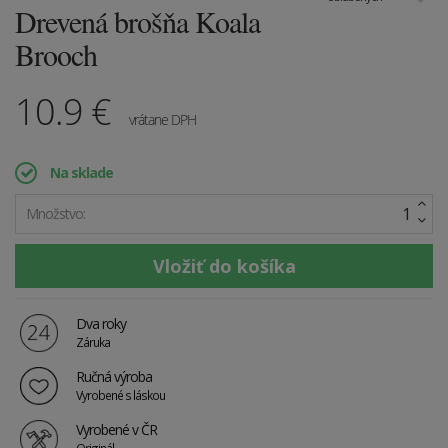
Drevená brošňa Koala
Brooch
10.9
€
vrátane DPH
Na sklade
Množstvo:
Dva roky
Záruka
Ručná výroba
Vyrobené s láskou
Vyrobené v ČR