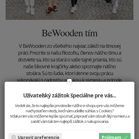
BeWooden tím
V BeWooden zo všetkého najviac záleží na tímovej
práci. Prezrite si našu filozofiu, členov nášho tímu a
dozviete sa, kto sa stará o vaše tajné priania, kto sú
naše šikovné krajčírky alebo spoznajte nášho
stolára. Sú to ľudia, ktorí denne svoju prácu
vykonávajú s radosťou a láskou k remeslu a prírode.
Viac
Užívateľský zážitok špeciálne pre vás...
Vedeli ste, že to najlepšie prostredie nášho e-shopu pre vás môžeme
nachystať len vtedy, keď nám udelíte súhlas s Cookies?
Vďaka nim vás môžeme lepšie spoznať, pripraviť vám obsah šitý na mieru a
zaistiť vám tak ten najlepší zážitok z nakupovania.
Upraviť preferencie
Prijímam