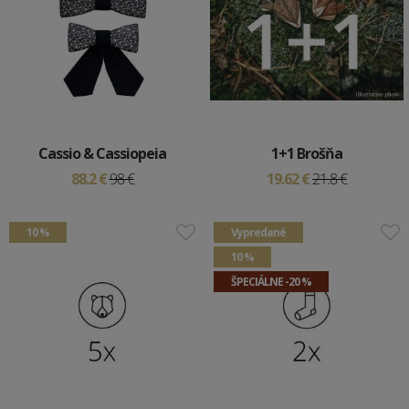
Cassio & Cassiopeia
1+1 Brošňa
88.2 €
98 €
19.62 €
21.8 €
10 %
Vypredané
10 %
ŠPECIÁLNE -20 %