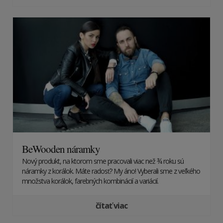
BeWooden náramky
Nový produkt, na ktorom sme pracovali viac než ¾ roku sú
náramky z korálok. Máte radosť? My áno! Vyberali sme z veľkého
množstva korálok, farebných kombinácií a variácií.
čítať viac