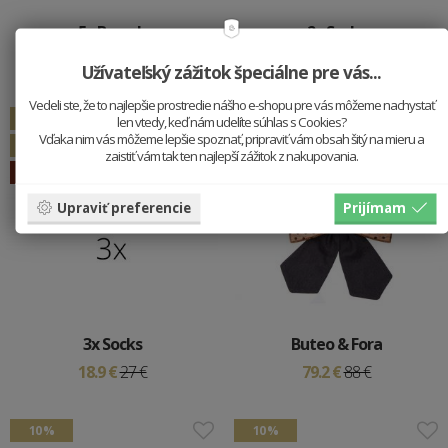
5x Brooch
2x Socks
48.6 €
54 €
16.2 €
18 €
Užívateľský zážitok špeciálne pre vás...
Vedeli ste, že to najlepšie prostredie nášho e-shopu pre vás môžeme nachystať
Vypredané
10 %
len vtedy, keď nám udelíte súhlas s Cookies?
Vďaka nim vás môžeme lepšie spoznať, pripraviť vám obsah šitý na mieru a
30 %
zaistiť vám tak ten najlepší zážitok z nakupovania.
ŠPECIÁLNE -20 %
Upraviť preferencie
Prijímam
3x Socks
Buteo & Fora
18.9 €
27 €
79.2 €
88 €
10 %
10 %