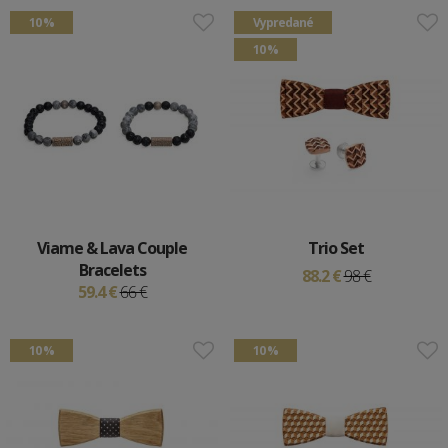
10 %
Vypredané
10 %
Viame & Lava Couple
Trio Set
Bracelets
88.2 €
98 €
59.4 €
66 €
10 %
10 %