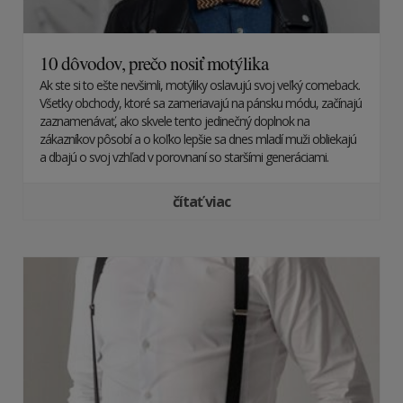
10 dôvodov, prečo nosiť motýlika
Ak ste si to ešte nevšimli, motýliky oslavujú svoj veľký comeback.
Všetky obchody, ktoré sa zameriavajú na pánsku módu, začínajú
zaznamenávať, ako skvele tento jedinečný doplnok na
zákazníkov pôsobí a o koľko lepšie sa dnes mladí muži obliekajú
a dbajú o svoj vzhľad v porovnaní so staršími generáciami.
čítať viac