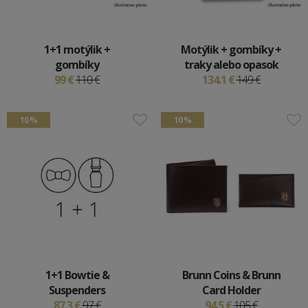
1+1 motýlik +
Motýlik + gombíky +
gombíky
traky alebo opasok
99 €
110 €
134.1 €
149 €
10 %
10 %
1+1 Bowtie &
Brunn Coins & Brunn
Suspenders
Card Holder
87.3 €
97 €
94.5 €
105 €