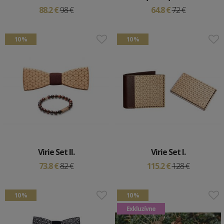
88.2 €
98 €
64.8 €
72 €
10 %
10 %
Virie Set II.
Virie Set I.
73.8 €
82 €
115.2 €
128 €
10 %
10 %
Exkluzívne