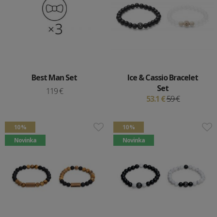
Best Man Set
Ice & Cassio Bracelet
Set
119 €
53.1 €
59 €
10 %
10 %
Novinka
Novinka