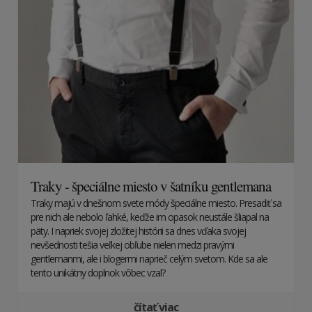
Traky - špeciálne miesto v šatníku gentlemana
Traky majú v dnešnom svete módy špeciálne miesto. Presadiť sa
pre nich ale nebolo ľahké, keďže im opasok neustále šliapal na
päty. I napriek svojej zložitej histórii sa dnes vďaka svojej
nevšednosti tešia veľkej obľube nielen medzi pravými
gentlemanmi, ale i blogermi naprieč celým svetom. Kde sa ale
tento unikátny doplnok vôbec vzal?
čítať viac