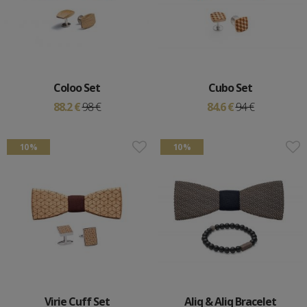
Coloo Set
Cubo Set
88.2 €
98 €
84.6 €
94 €
10 %
10 %
Virie Cuff Set
Aliq & Aliq Bracelet