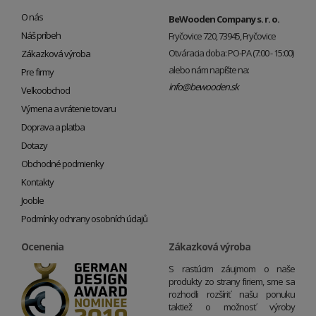
O nás
BeWooden Company s. r. o.
Náš príbeh
Fryčovice 720, 73945, Fryčovice
Otváracia doba: PO-PA (7:00 - 15:00)
Zákazková výroba
alebo nám napíšte na:
Pre firmy
info@bewooden.sk
Veľkoobchod
Výmena a vrátenie tovaru
Doprava a platba
Dotazy
Obchodné podmienky
Kontakty
Jooble
Podmínky ochrany osobních údajů
Ocenenia
Zákazková výroba
S rastúcim záujmom o naše
produkty zo strany firiem, sme sa
rozhodli rozšíriť našu ponuku
taktiež o možnosť výroby