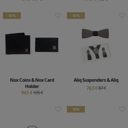
10 %
10 %
Nox Coins & Nox Card
Aliq Suspenders & Aliq
Holder
78.3 €
87 €
94.5 €
105 €
10 %