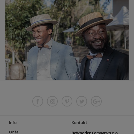
Info
Kontakt
O nás
BeWooden Company s. r. o.