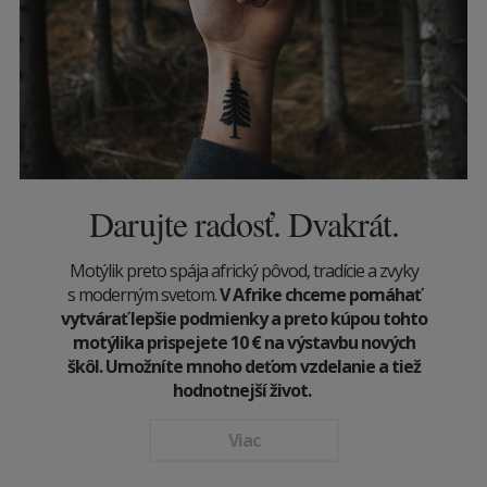
Darujte radosť. Dvakrát.
Motýlik preto spája africký pôvod, tradície a zvyky
s moderným svetom.
V Afrike chceme pomáhať
vytvárať lepšie podmienky a preto kúpou tohto
motýlika prispejete 10
€
na výstavbu nových
škôl. Umožníte mnoho deťom vzdelanie a tiež
hodnotnejší život.
Viac