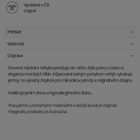
Vyrobené v ČR
Originál
Prehľad
Vlastnosti
Doprava
Drevené náušnice Veľryba prinášajú do vášho štýlu pokoj oceánu a
eleganciu morských hlbín. Inšpirované ladným pohybom veľrýb vytvárajú
jemný, no výrazný doplnok pre milovníkov prírody a originálneho dizajnu.
Vznikli spojením dreva a hypoalergénneho titánu.
Pracujeme s prírodnými materiálmi a každý kúsok je originál.
Fotografia produktu je ilustračná.