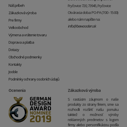
Náš príbeh
Fryčovice 720, 73945, Fryčovice
Otváracia doba: PO-PA (7:00 - 15:00)
Zákazková výroba
alebo nám napíšte na:
Pre firmy
info@bewooden.sk
Veľkoobchod
Výmena a vrátenie tovaru
Doprava a platba
Dotazy
Obchodné podmienky
Kontakty
Jooble
Podmínky ochrany osobních údajů
Ocenenia
Zákazková výroba
S rastúcim záujmom o naše
produkty zo strany firiem, sme sa
rozhodli rozšíriť našu ponuku
taktiež o možnosť výroby
reklamných predmetov s logom
firmy alebo personifikáciou podľa