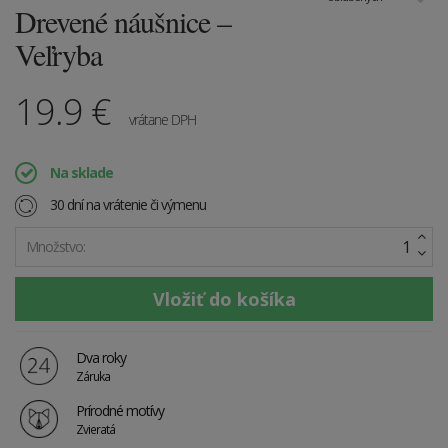
Drevené náušnice –
Veľryba
19.9
€
vrátane DPH
Na sklade
30 dní na vrátenie či výmenu
Množstvo:
Dva roky
Záruka
Prírodné motívy
Zvieratá