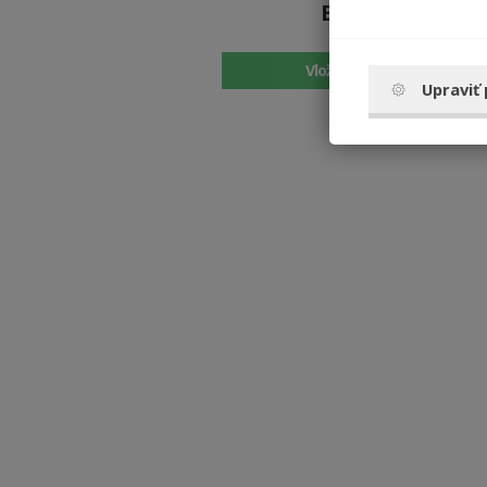
Brooch
10.9 €
Vložiť do košíka
Upraviť