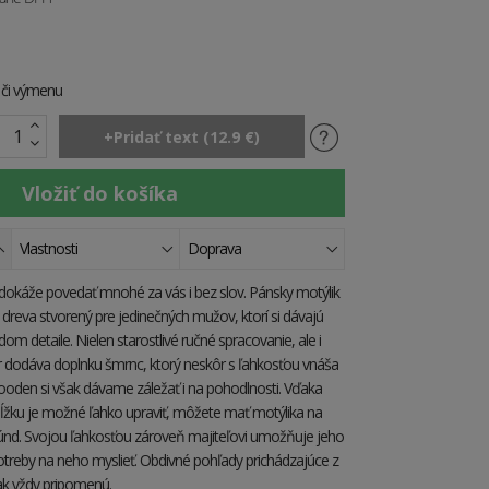
e či výmenu
Vlastnosti
Doprava
dokáže povedať mnohé za vás i bez slov. Pánsky motýlik
dreva stvorený pre jedinečných mužov, ktorí si dávajú
om detaile. Nielen starostlivé ručné spracovanie, ale i
r dodáva doplnku šmrnc, ktorý neskôr s ľahkosťou vnáša
oden si však dávame záležať i na pohodlnosti. Vďaka
 dĺžku je možné ľahko upraviť, môžete mať motýlika na
kúnd. Svojou ľahkosťou zároveň majiteľovi umožňuje jeho
otreby na neho myslieť. Obdivné pohľady prichádzajúce z
šak vždy pripomenú.