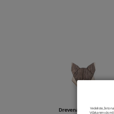
Vedeli ste, že to 
Drevená brošňa Wolf
Vďaka nim vás môže