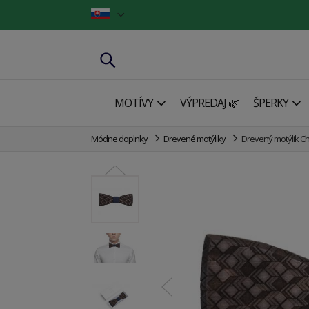
MOTÍVY
VÝPREDAJ 🌿
ŠPERKY
Módne doplnky
Drevené motýliky
Drevený motýlik C