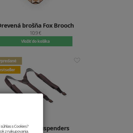
Drevená brošňa Fox Brooch
10.9 €
Vložiť do košíka
ypredané
stseller
e súhlas s Cookies?
Traky Punm Suspenders
itok z nakupovania.