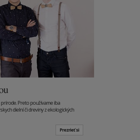
dou
 prírode. Preto používame iba
kych dielní či dreviny z ekologických
Prezrieť si