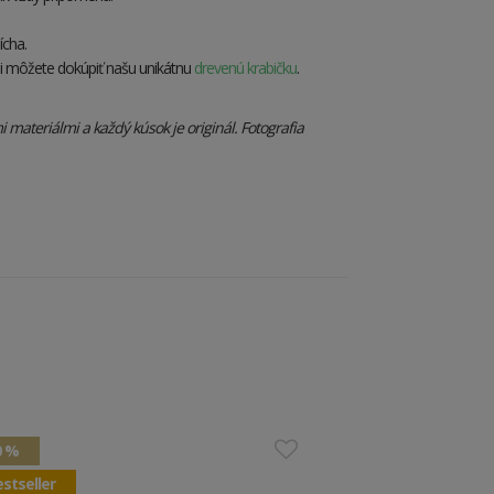
ícha.
i môžete dokúpiť našu unikátnu
drevenú krabičku
.
materiálmi a každý kúsok je originál. Fotografia
0 %
stseller