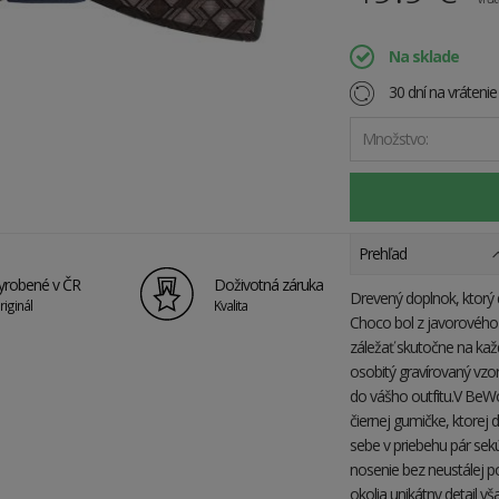
Na sklade
30 dní na vráteni
Množstvo:
Prehľad
yrobené v ČR
Doživotná záruka
Drevený doplnok, ktorý 
riginál
Kvalita
Choco bol z javorového 
záležať skutočne na každ
osobitý gravírovaný vzo
do vášho outfitu.V BeWo
čiernej gumičke, ktorej
sebe v priebehu pár se
nosenie bez neustálej p
okolia unikátny detail v