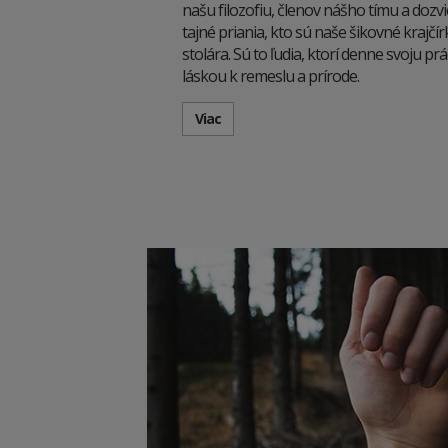
našu filozofiu, členov nášho tímu a dozvi
tajné priania, kto sú naše šikovné krajč
stolára. Sú to ľudia, ktorí denne svoju p
láskou k remeslu a prírode.
Viac