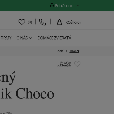
Prihlásenie
(
0
)
KOŠÍK
(
0
)
 FIRMY
O NÁS
DOMÁCE ZVIERATÁ
ďalší
Trikolor
Pridať do
obľúbených
ený
ik Choco
tane DPH