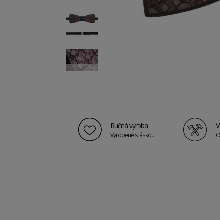
Ručná výroba
V
Vyrobené s láskou
O