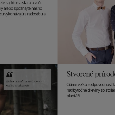
ete sa, kto sa stará o vaše
írky alebo spoznajte nášho
rácu vykonávajú s radosťou a
Stvorené príro
Krásu prírody uchovávame v
Cítime veľkú zodpovednosť k
našich produktoch.
nadbytočné dreviny zo stolárs
plantáží.