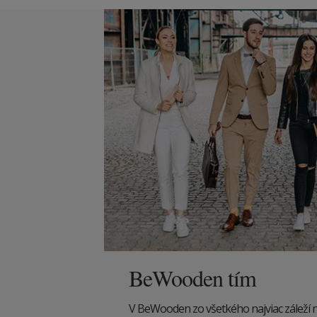
BeWooden tím
V BeWooden zo všetkého najviac záleží na 