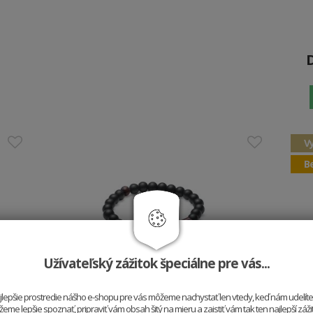
V
Be
Užívateľský zážitok špeciálne pre vás...
najlepšie prostredie nášho e-shopu pre vás môžeme nachystať len vtedy, keď nám udelít
Korálkový náramok Nox
me lepšie spoznať, pripraviť vám obsah šitý na mieru a zaistiť vám tak ten najlepší záž