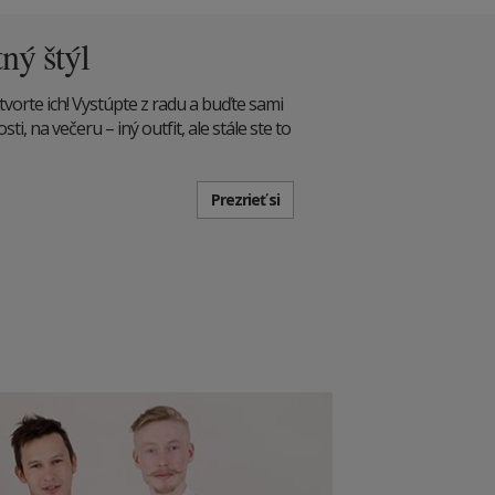
tný štýl
tvorte ich! Vystúpte z radu a buďte sami
i, na večeru – iný outfit, ale stále ste to
Prezrieť si