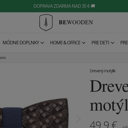
DOPRAVA ZDARMA NAD 35 € 🚚
BE
WOODEN
MÓDNE DOPLNKY
HOME & OFFICE
PRE DETI
PRE
hoco
Drevený motýlik
Drev
motýl
49.9
€
vrá