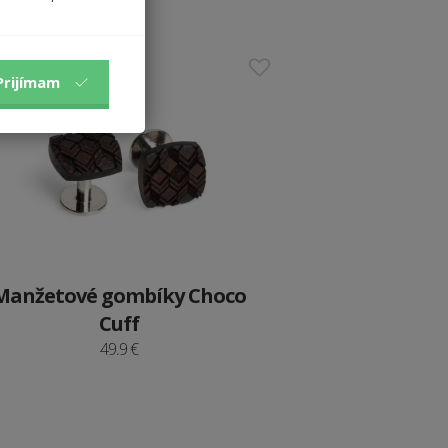
48 €
ypredané
Prijímam
Manžetové gombíky Choco
Cuff
49.9 €