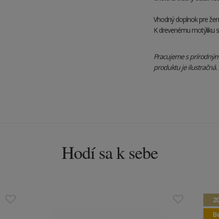
Vhodný doplnok pre žen
K drevenému motýliku s
Pracujeme s prírodnými 
produktu je ilustračná.
Hodí sa k sebe
2
Be