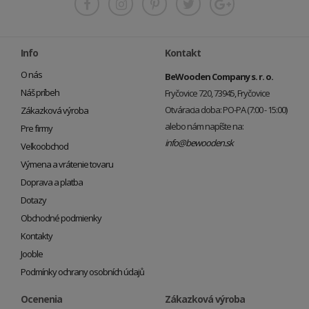
Info
Kontakt
O nás
BeWooden Company s. r. o.
Náš príbeh
Fryčovice 720, 73945, Fryčovice
Otváracia doba: PO-PA (7:00 - 15:00)
Zákazková výroba
alebo nám napíšte na:
Pre firmy
info@bewooden.sk
Veľkoobchod
Výmena a vrátenie tovaru
Doprava a platba
Dotazy
Obchodné podmienky
Kontakty
Jooble
Podmínky ochrany osobních údajů
Ocenenia
Zákazková výroba