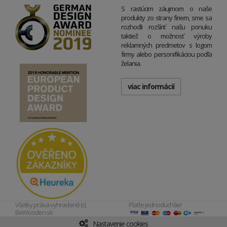
S rastúcim záujmom o naše
produkty zo strany firiem, sme sa
rozhodli rozšíriť našu ponuku
taktiež o možnosť výroby
reklamných predmetov s logom
firmy alebo personifikáciou podľa
želania.
viac informácií
Všetky práva vyhradené (c)
Plaťte jednoduchšie!
BeWooden.sk
Nastavenie cookies