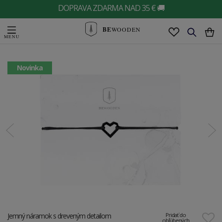
DOPRAVA ZDARMA NAD 35 € 🚚
BE
WOODEN
Novinka
Jemný náramok s dreveným detailom
Pridať do
obľúbených