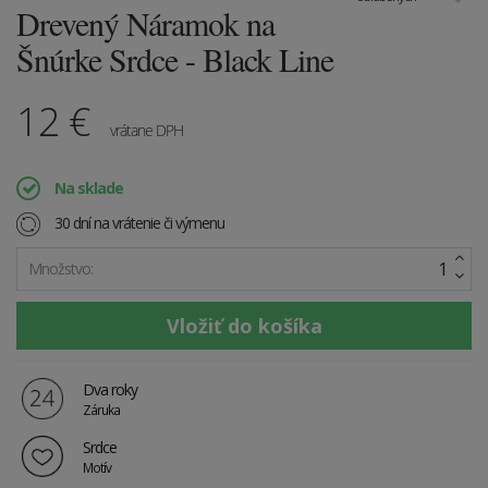
Drevený Náramok na
Šnúrke Srdce - Black Line
12
€
vrátane DPH
Na sklade
30 dní na vrátenie či výmenu
Množstvo:
Dva roky
Záruka
Srdce
Motív