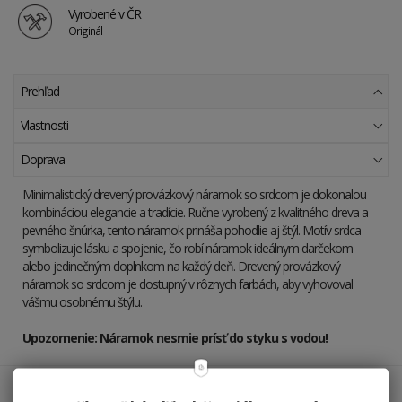
Vyrobené v ČR
Originál
Prehľad
Vlastnosti
Doprava
Minimalistický drevený provázkový náramok so srdcom je dokonalou
kombináciou elegancie a tradície. Ručne vyrobený z kvalitného dreva a
pevného šnúrka, tento náramok prináša pohodlie aj štýl. Motív srdca
symbolizuje lásku a spojenie, čo robí náramok ideálnym darčekom
alebo jedinečným doplnkom na každý deň. Drevený provázkový
náramok so srdcom je dostupný v rôznych farbách, aby vyhovoval
vášmu osobnému štýlu.
Upozornenie: Náramok nesmie prísť do styku s vodou!