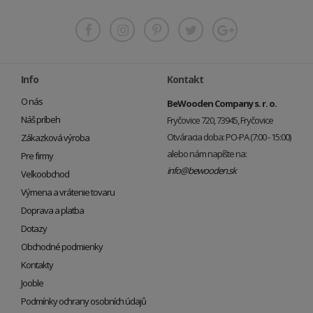
Info
Kontakt
O nás
BeWooden Company s. r. o.
Náš príbeh
Fryčovice 720, 73945, Fryčovice
Otváracia doba: PO-PA (7:00 - 15:00)
Zákazková výroba
alebo nám napíšte na:
Pre firmy
info@bewooden.sk
Veľkoobchod
Výmena a vrátenie tovaru
Doprava a platba
Dotazy
Obchodné podmienky
Kontakty
Jooble
Podmínky ochrany osobních údajů