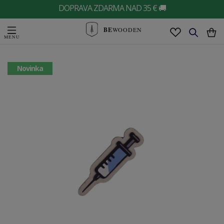
DOPRAVA ZDARMA NAD 35 € 🚚
BE
WOODEN
Novinka