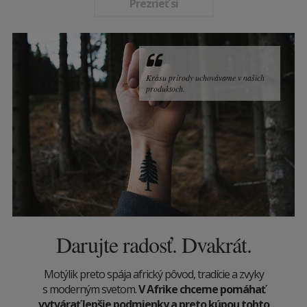
Prezrieť si
Krásu prírody uchovávame v našich
produktoch.
Darujte radosť. Dvakrát.
Motýlik preto spája africký pôvod, tradície a zvyky
s moderným svetom.
V Afrike chceme pomáhať
vytvárať lepšie podmienky a preto kúpou tohto