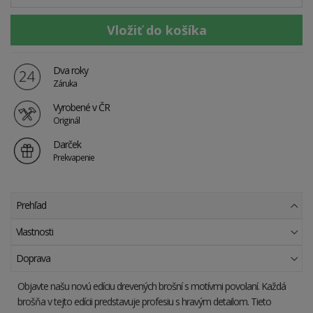
Dva roky
Záruka
Vyrobené v ČR
Originál
Darček
Prekvapenie
Prehľad
Vlastnosti
Doprava
Objavte našu novú edíciu drevených brošní s motívmi povolaní. Každá
brošňa v tejto edícii predstavuje profesiu s hravým detailom. Tieto