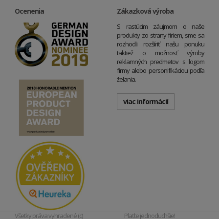
Ocenenia
Zákazková výroba
S rastúcim záujmom o naše
produkty zo strany firiem, sme sa
rozhodli rozšíriť našu ponuku
taktiež o možnosť výroby
reklamných predmetov s logom
firmy alebo personifikáciou podľa
želania.
viac informácií
Všetky práva vyhradené (c)
Plaťte jednoduchšie!