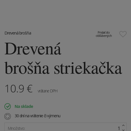
Drevená brošňa
Pridať do
obľúbených
Drevená
brošňa striekačka
10.9
€
vrátane DPH
Na sklade
30 dní na vrátenie či výmenu
Množstvo: