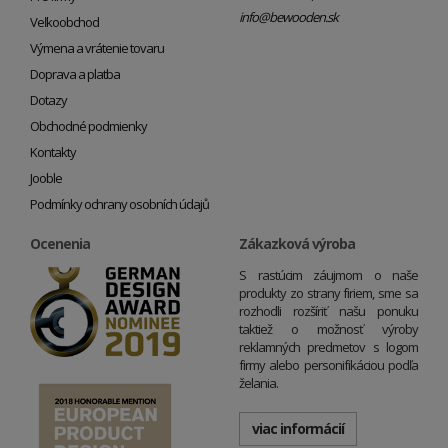
info@bewooden.sk
Veľkoobchod
Výmena a vrátenie tovaru
Doprava a platba
Dotazy
Obchodné podmienky
Kontakty
Jooble
Podmínky ochrany osobních údajů
Ocenenia
Zákazková výroba
S rastúcim záujmom o naše
produkty zo strany firiem, sme sa
rozhodli rozšíriť našu ponuku
taktiež o možnosť výroby
reklamných predmetov s logom
firmy alebo personifikáciou podľa
želania.
viac informácií