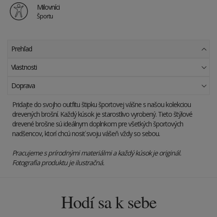
Milovníci
Športu
Prehľad
Vlastnosti
Doprava
Pridajte do svojho outfitu štipku športovej vášne s našou kolekciou
drevených brošní. Každý kúsok je starostlivo vyrobený. Tieto štýlové
drevené brošne sú ideálnym doplnkom pre všetkých športových
nadšencov, ktorí chcú nosiť svoju vášeň vždy so sebou.
Pracujeme s prírodnými materiálmi a každý kúsok je originál.
Fotografia produktu je ilustračná.
Hodí sa k sebe