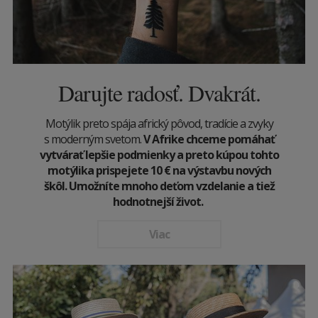
Darujte radosť. Dvakrát.
Motýlik preto spája africký pôvod, tradície a zvyky
s moderným svetom.
V Afrike chceme pomáhať
vytvárať lepšie podmienky a preto kúpou tohto
motýlika prispejete 10
€
na výstavbu nových
škôl. Umožníte mnoho deťom vzdelanie a tiež
hodnotnejší život.
Viac