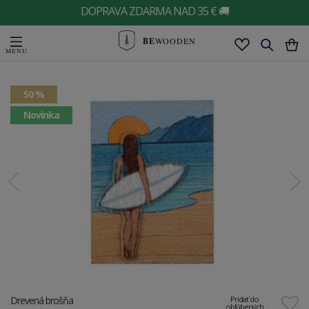
DOPRAVA ZDARMA NAD 35 € 🚚
BE
WOODEN
50 %
Novinka
Drevená brošňa
Pridať do
obľúbených