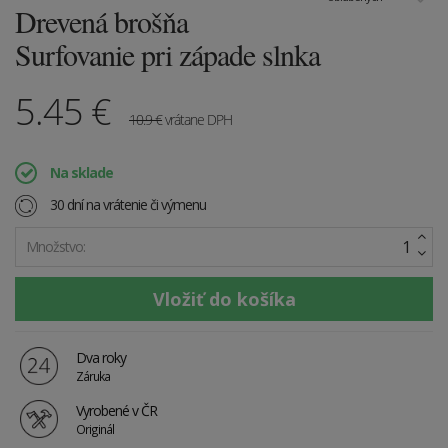
Drevená brošňa
Surfovanie pri západe slnka
5.45
€
10.9
€
vrátane DPH
Na sklade
30 dní na vrátenie či výmenu
Množstvo:
Dva roky
Záruka
Vyrobené v ČR
Originál