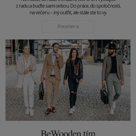
z radu a buďte sami sebou. Do práce, do spoločnosti,
na večeru – iný outfit, ale stále ste to vy.
Prezrieť si
BeWooden tím