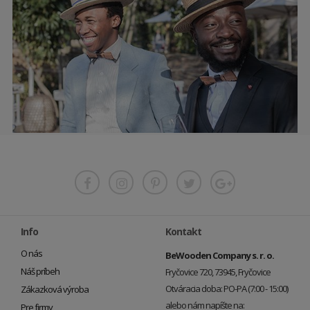
Info
Kontakt
O nás
BeWooden Company s. r. o.
Náš príbeh
Fryčovice 720, 73945, Fryčovice
Otváracia doba: PO-PA (7:00 - 15:00)
Zákazková výroba
alebo nám napíšte na:
Pre firmy