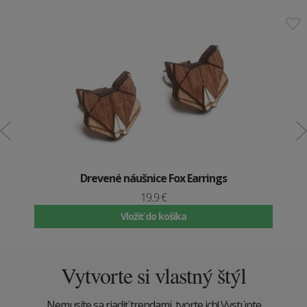
Drevené náušnice Fox Earrings
19.9 €
Vložiť do košíka
Vytvorte si vlastný štýl
Nemusíte sa riadiť trendami, tvorte ich! Vystúpte