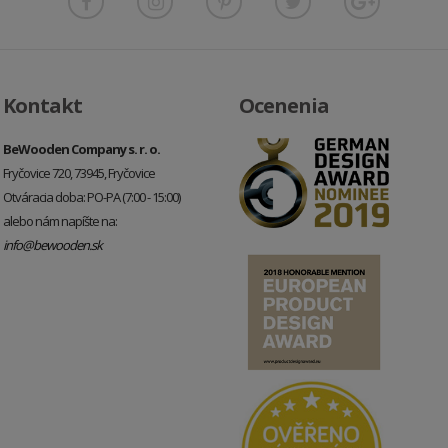
Kontakt
Ocenenia
BeWooden Company s. r. o.
Fryčovice 720, 73945, Fryčovice
Otváracia doba: PO-PA (7:00 - 15:00)
alebo nám napíšte na:
info@bewooden.sk