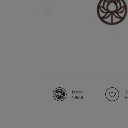
Drevo
Ru
Materiál
Vy