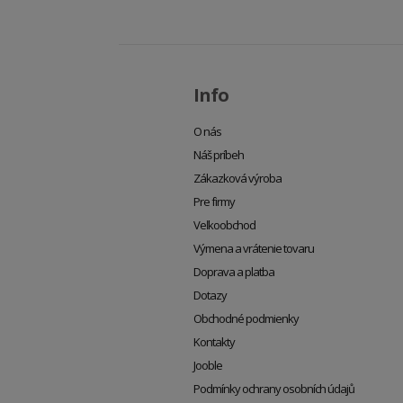
Info
O nás
Náš príbeh
Zákazková výroba
Pre firmy
Veľkoobchod
Výmena a vrátenie tovaru
Doprava a platba
Dotazy
Obchodné podmienky
Kontakty
Jooble
Podmínky ochrany osobních údajů