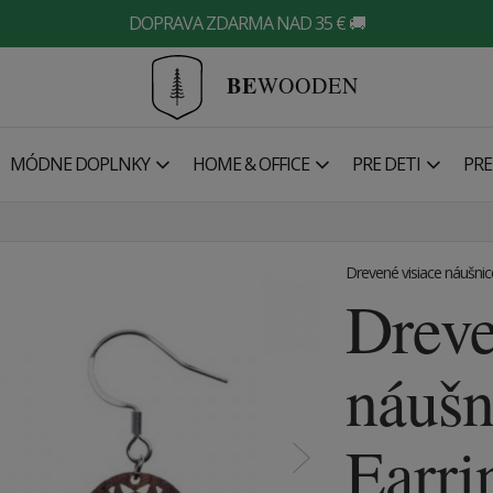
DOPRAVA ZDARMA NAD 35 € 🚚
BE
WOODEN
MÓDNE DOPLNKY
HOME & OFFICE
PRE DETI
PRE
Drevené visiace náušnic
Drev
náušn
Earri