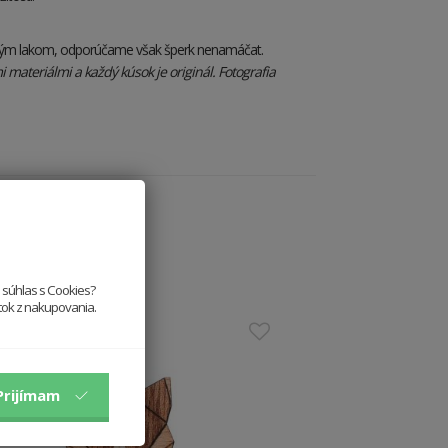
rným lakom, odporúčame však šperk nenamáčat.
materiálmi a každý kúsok je originál. Fotografia
e súhlas s Cookies?
itok z nakupovania.
Prijímam