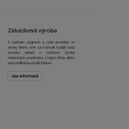
Zákazková výroba
S rastúcim záujmom o naše produkty zo
strany firiem, sme sa rozhodli rozšíriť našu
ponuku taktiež o možnosť výroby
reklamných predmetov s logom firmy alebo
personifikáciou podľa želania.
viac informácií