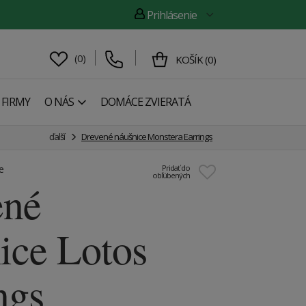
Prihlásenie
(
0
)
KOŠÍK
(
0
)
 FIRMY
O NÁS
DOMÁCE ZVIERATÁ
ďalší
Drevené náušnice Monstera Earrings
e
Pridať do
obľúbených
ené
ice Lotos
ngs