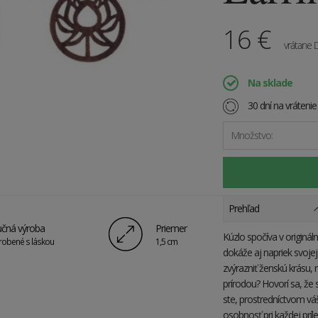
16
€
vrátane
Na sklade
30 dní na vráteni
Množstvo:
Prehľad
čná výroba
Priemer
Kúzlo spočíva v originá
robené s láskou
1,5 cm
dokáže aj napriek svojej 
zvýrazniť ženskú krásu, 
prírodou? Hovorí sa, že 
ste, prostredníctvom váš
osobnosť pri každej príle