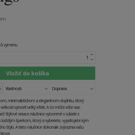
 DPH
e či výmenu
Vlastnosti
Doprava
lnom, minimalistickom a elegantnom doplnku, ktorý
veľkosti vytvoriť veľký efekt. A čo môže ešte viac
než štýlové visiace náušnice vytvorené v súlade s
s každým šperkom, ktorý si vyberiete, vyjadrujete kým
ho štýlu. A tieto náušnice dokonale zvýraznia vašu
žitosti.