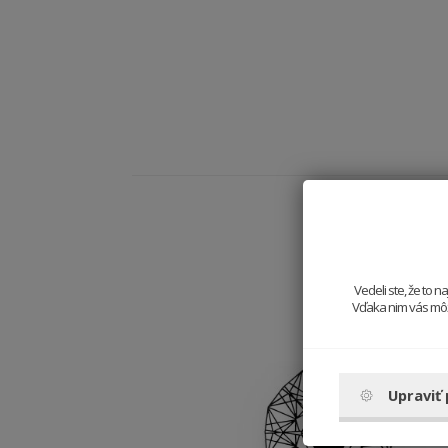
Vedeli ste, že to 
Vďaka nim vás môže
Upraviť