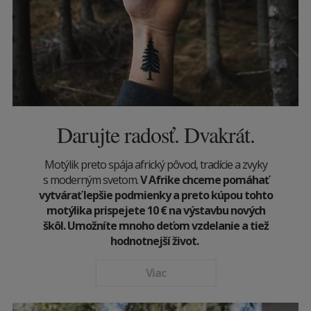
Darujte radosť. Dvakrát.
Motýlik preto spája africký pôvod, tradície a zvyky
s moderným svetom.
V Afrike chceme pomáhať
vytvárať lepšie podmienky a preto kúpou tohto
motýlika prispejete 10
€
na výstavbu nových
škôl. Umožníte mnoho deťom vzdelanie a tiež
hodnotnejší život.
Viac