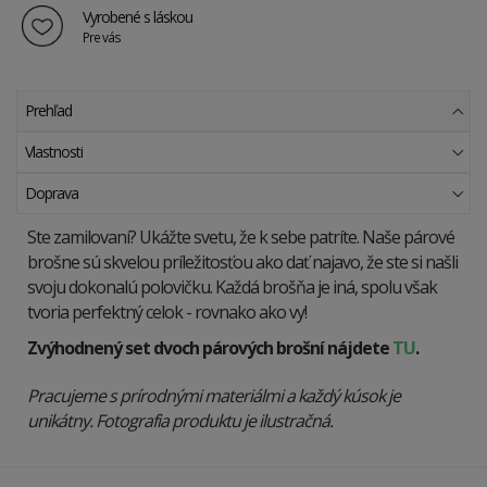
Vyrobené s láskou
Pre vás
Prehľad
Vlastnosti
Doprava
Ste zamilovaní? Ukážte svetu, že k sebe patríte. Naše párové
brošne sú skvelou príležitosťou ako dať najavo, že ste si našli
svoju dokonalú polovičku. Každá brošňa je iná, spolu však
tvoria perfektný celok - rovnako ako vy!
Zvýhodnený set dvoch párových brošní nájdete
TU
.
Pracujeme s prírodnými materiálmi a každý kúsok je
unikátny. Fotografia produktu je ilustračná.