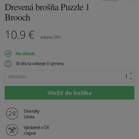
Drevená brošňa Puzzle 1
Brooch
10.9
€
vrátane DPH
Na sklade
30 dní na vrátenie či výmenu
Množstvo:
Dva roky
Záruka
Vyrobené v ČR
Originál