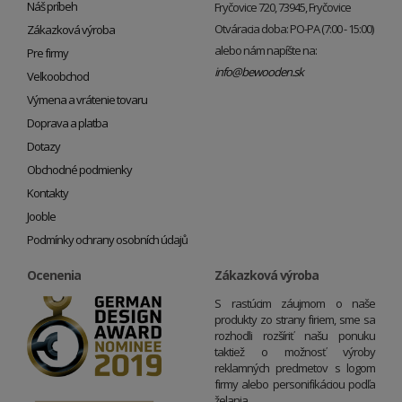
Náš príbeh
Fryčovice 720, 73945, Fryčovice
Otváracia doba: PO-PA (7:00 - 15:00)
Zákazková výroba
alebo nám napíšte na:
Pre firmy
info@bewooden.sk
Veľkoobchod
Výmena a vrátenie tovaru
Doprava a platba
Dotazy
Obchodné podmienky
Kontakty
Jooble
Podmínky ochrany osobních údajů
Ocenenia
Zákazková výroba
S rastúcim záujmom o naše
produkty zo strany firiem, sme sa
rozhodli rozšíriť našu ponuku
taktiež o možnosť výroby
reklamných predmetov s logom
firmy alebo personifikáciou podľa
želania.