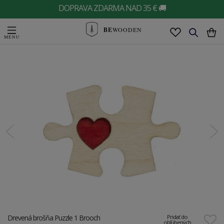
DOPRAVA ZDARMA NAD 35 € 🚚
BE
WOODEN
Drevená brošňa Puzzle 1 Brooch
Pridať do
obľúbených