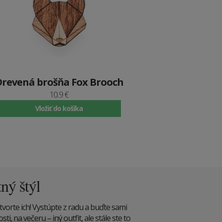
Drevená brošňa Fox Brooch
10.9 €
Vložiť do košíka
tný štýl
tvorte ich! Vystúpte z radu a buďte sami
i, na večeru – iný outfit, ale stále ste to