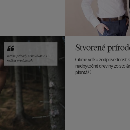
Stvorené príro
Krásu prírody uchovávame v
Cítime veľkú zodpovednosť k
našich produktoch.
nadbytočné dreviny zo stolárs
plantáží.