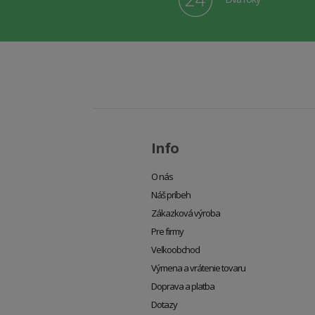
Info
O nás
Náš príbeh
Zákazková výroba
Pre firmy
Veľkoobchod
Výmena a vrátenie tovaru
Doprava a platba
Dotazy