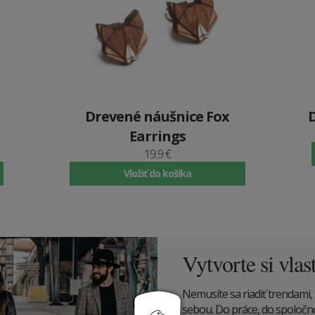
Drevené náušnice Fox
Earrings
19.9 €
Vložiť do košíka
Vytvorte si vlas
Nemusíte sa riadiť trendami, 
sebou. Do práce, do spoločnost