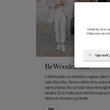
Vedeli ste, že to 
Vďaka nim vás môže
Upraviť
BeWooden tím
V BeWooden zo všetkého najviac záleží na 
našu filozofiu, členov nášho tímu a dozvi
tajné priania, kto sú naše šikovné krajč
stolára. Sú to ľudia, ktorí denne svoju p
láskou k remeslu a prírode.
Viac