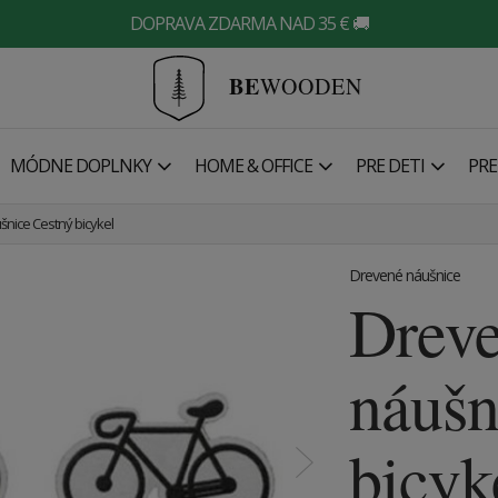
DOPRAVA ZDARMA NAD 35 € 🚚
BE
WOODEN
MÓDNE DOPLNKY
HOME & OFFICE
PRE DETI
PRE
nice Cestný bicykel
Drevené náušnice
Drev
náušn
bicyk