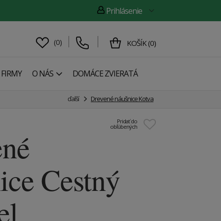
Prihlásenie
(
0
)
KOŠÍK
(
0
)
 FIRMY
O NÁS
DOMÁCE ZVIERATÁ
ďalší
Drevené náušnice Kotva
Pridať do
obľúbených
ené
ice Cestný
el