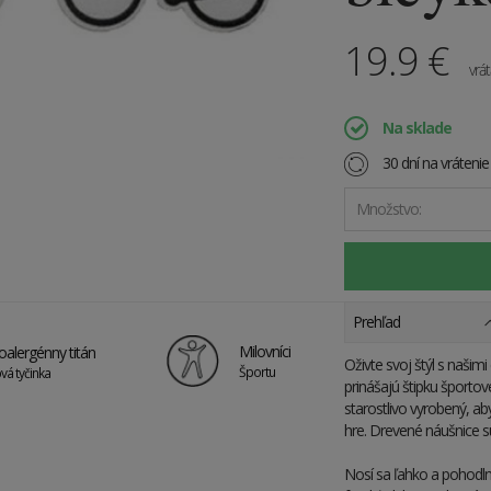
19.9
€
vrá
Na sklade
30 dní na vráteni
Množstvo:
Prehľad
Milovníci
alergénny titán
Oživte svoj štýl s naši
Športu
vá tyčinka
prinášajú štipku športo
starostlivo vyrobený, aby
hre. Drevené náušnice s
Nosí sa ľahko a pohodlne