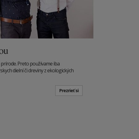
dou
 prírode. Preto používame iba
kych dielní či dreviny z ekologických
Prezrieť si