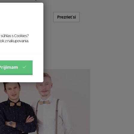
Prezrieť si
e súhlas s Cookies?
itok z nakupovania.
Prijímam