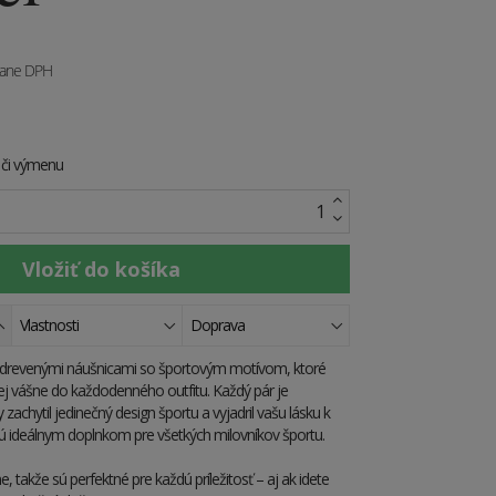
tane DPH
e či výmenu
Vlastnosti
Doprava
mi drevenými náušnicami so športovým motívom, ktoré
vej vášne do každodenného outfitu. Každý pár je
 zachytil jedinečný design športu a vyjadril vašu lásku k
ú ideálnym doplnkom pre všetkých milovníkov športu.
, takže sú perfektné pre každú príležitosť – aj ak idete