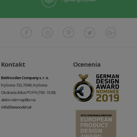
Kontakt
Ocenenia
BeWooden Company s. r. o.
Fryčovice 720, 73945, Fryčovice
Otváracia doba: PO-PA (7:00 - 15:00)
alebo nám napíšte na:
info@bewooden.sk