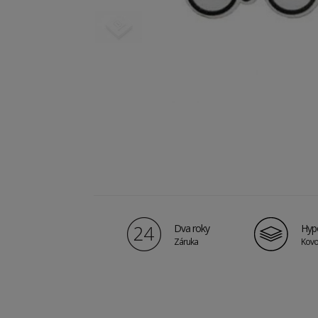
Dva roky
Hypo
Záruka
Kovo