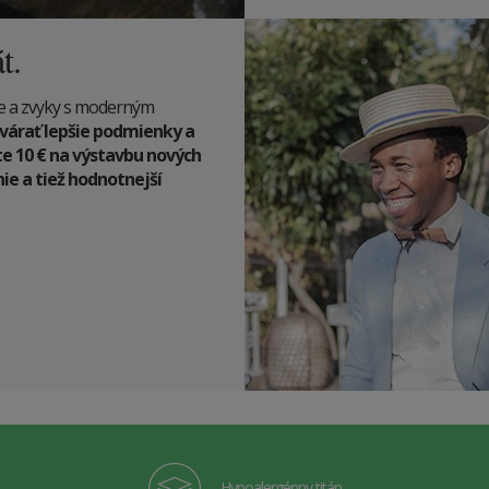
t.
cie a zvyky s moderným
várať lepšie podmienky a
te 10
€
na výstavbu nových
e a tiež hodnotnejší
Hypoalergénny titán