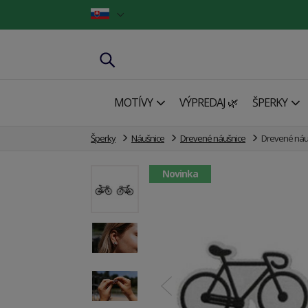
MOTÍVY
VÝPREDAJ 🌿
ŠPERKY
Šperky
Náušnice
Drevené náušnice
Drevené náuš
Novinka