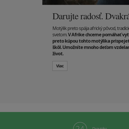
Darujte radosť. Dvakrá
Motýlik preto spája africký pôvod, tradí
svetom.
V Afrike chceme pomáhať vyt
preto kúpou tohto motýlika prispeje
škôl. Umožníte mnoho deťom vzdelani
život.
Viac
Dva roky