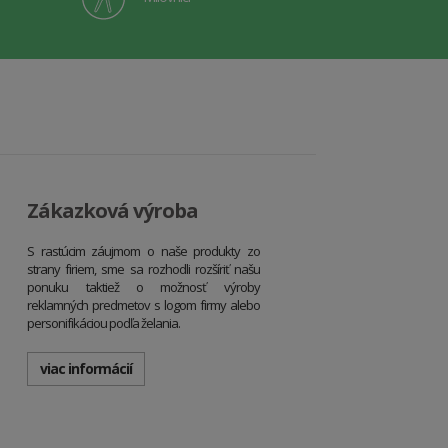
Zákazková výroba
S rastúcim záujmom o naše produkty zo
strany firiem, sme sa rozhodli rozšíriť našu
ponuku taktiež o možnosť výroby
reklamných predmetov s logom firmy alebo
personifikáciou podľa želania.
viac informácií