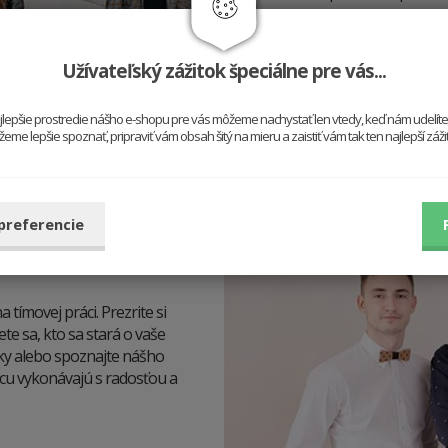
vy.
Užívateľský zážitok špeciálne pre vás...
najlepšie prostredie nášho e-shopu pre vás môžeme nachystať len vtedy, keď nám udelít
me lepšie spoznať, pripraviť vám obsah šitý na mieru a zaistiť vám tak ten najlepší záž
 preferencie
tímovej práci. Prezrite si
ete sa, kto sa stará o vaše
írky alebo spoznajte nášho
rácu vykonávajú s radosťou a