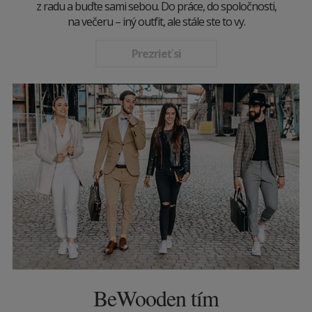
z radu a buďte sami sebou. Do práce, do spoločnosti,
na večeru – iný outfit, ale stále ste to vy.
Prezrieť si
BeWooden tím