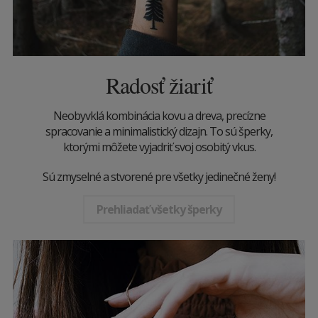
Radosť žiariť
Neobyvklá kombinácia kovu a dreva, precízne
spracovanie a minimalistický dizajn. To sú šperky,
ktorými môžete vyjadriť svoj osobitý vkus.
Sú zmyselné a stvorené pre všetky jedinečné ženy!
Prehliadať všetky šperky