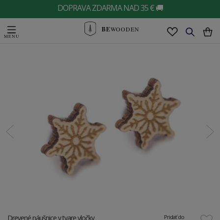
DOPRAVA ZDARMA NAD 35 € 🚚
BE
WOODEN
Drevené náušnice v tvare vločky
Pridať do