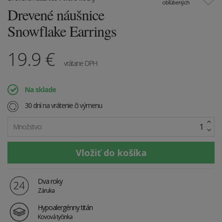
obľúbených
Drevené náušnice
Snowflake Earrings
19.9
€
vrátane DPH
Na sklade
30 dní na vrátenie či výmenu
Množstvo:
Dva roky
Záruka
Hypoalergénny titán
Kovová tyčinka