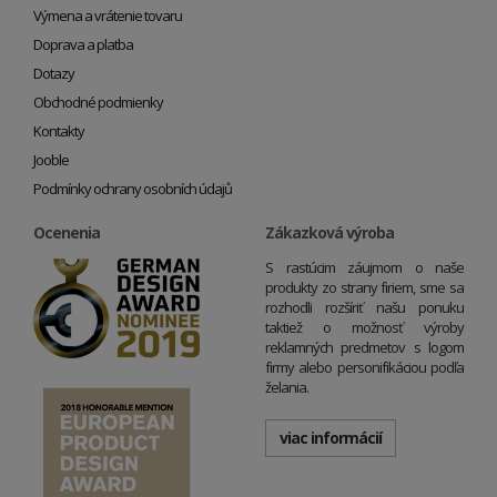
Výmena a vrátenie tovaru
Doprava a platba
Dotazy
Obchodné podmienky
Kontakty
Jooble
Podmínky ochrany osobních údajů
Ocenenia
Zákazková výroba
S rastúcim záujmom o naše
produkty zo strany firiem, sme sa
rozhodli rozšíriť našu ponuku
taktiež o možnosť výroby
reklamných predmetov s logom
firmy alebo personifikáciou podľa
želania.
viac informácií