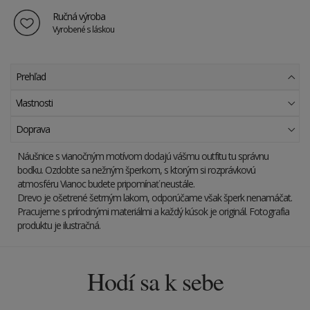
Ručná výroba
Vyrobené s láskou
Prehľad
Vlastnosti
Doprava
Náušnice s vianočným motívom dodajú vášmu outfitu tu správnu
bodku. Ozdobte sa nežným šperkom, s ktorým si rozprávkovú
atmosféru Vianoc budete pripomínať neustále.
Drevo je ošetrené šetrným lakom, odporúčame však šperk nenamáčat.
Pracujeme s prírodnými materiálmi a každý kúsok je originál. Fotografia
produktu je ilustračná.
Hodí sa k sebe