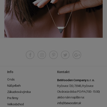
Info
Kontakt
O nás
BeWooden Company s. r. o.
Náš príbeh
Fryčovice 720, 73945, Fryčovice
Otváracia doba: PO-PA (7:00 - 15:00)
Zákazková výroba
alebo nám napíšte na:
Pre firmy
info@bewooden.sk
Veľkoobchod