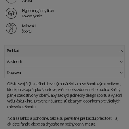
Záruka
Hypoalergénny titán
Kovová tyčinka
Milovníci
Športu
Prehľad
Vlastnosti
Doprava
Oživte svoj štýl s našimi drevenými náušnicami so športovým motívom,
ktoré prinášajú štipku športovej vášne do každodenného outfitu. Každý
pár je starostlivo vyrobený, aby zachytil jedinečný design športu a vyjadril
vašu lásku k hre. Drevené náušnice sú ideálnym doplnkom pre všetkých
milovníkov športu.
Nosí sa ľahko a pohodlne, takže sú perfektné pre každú príležitosť – aj
ak idete fandiť, alebo sa chystáte na bežný deň v meste.