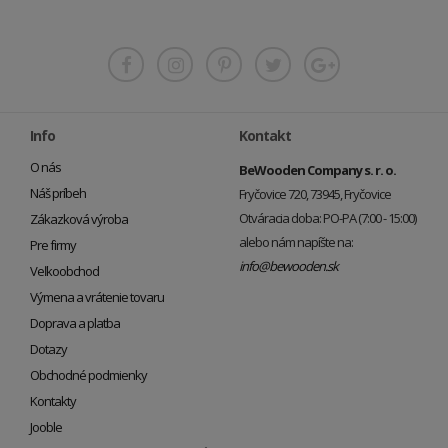
Info
Kontakt
O nás
BeWooden Company s. r. o.
Náš príbeh
Fryčovice 720, 73945, Fryčovice
Otváracia doba: PO-PA (7:00 - 15:00)
Zákazková výroba
alebo nám napíšte na:
Pre firmy
info@bewooden.sk
Veľkoobchod
Výmena a vrátenie tovaru
Doprava a platba
Dotazy
Obchodné podmienky
Kontakty
Jooble