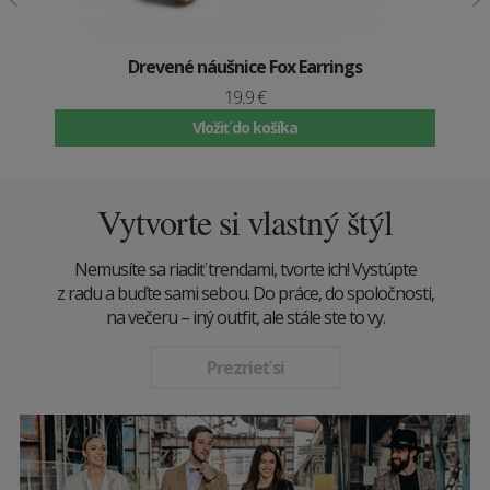
Drevené náušnice Fox Earrings
19.9 €
Vložiť do košíka
Vytvorte si vlastný štýl
Nemusíte sa riadiť trendami, tvorte ich! Vystúpte
z radu a buďte sami sebou. Do práce, do spoločnosti,
na večeru – iný outfit, ale stále ste to vy.
Prezrieť si