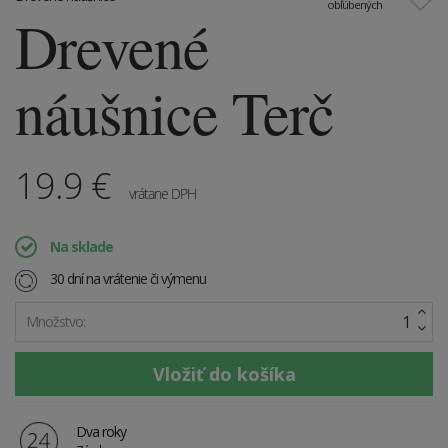
obľúbených
Drevené
náušnice Terč
19.9
€
vrátane DPH
Na sklade
30 dní na vrátenie či výmenu
Množstvo:
Dva roky