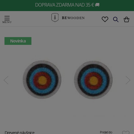
DOPRAVA ZDARMA NAD 35 € 🚚
BE
WOODEN
Novinka
Drevené náušnice
Pridať do