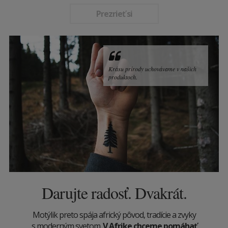
Prezrieť si
Krásu prírody uchovávame v našich
produktoch.
Darujte radosť. Dvakrát.
Motýlik preto spája africký pôvod, tradície a zvyky
s moderným svetom.
V Afrike chceme pomáhať