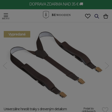
DOPRAVA ZDARMA NAD 35 € 🚚
BE
WOODEN
Vypredané
Univerzálne hnedé traky s dreveným detailom
Pridať do
obľúbených