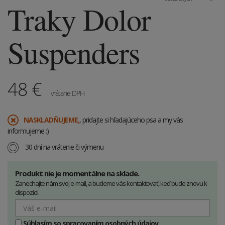
Traky Dolor
Suspenders
48
€
vrátane DPH
​NASKLADŇUJEME,
, pridajte si hľadajúceho psa a my vás
informujeme :)
30 dní na vrátenie či výmenu
Produkt nie je momentálne na sklade.
Zanechajte nám svoj e-mail, a budeme vás kontaktovať, keď bude znovu k
dispozícii.
Súhlasím so spracovaním osobných údajov