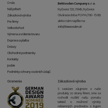
O nás
BeWooden Company s. r. o.
Náš príbeh
Fryčovice 720, 73945, Fryčovice
Otváracia doba: PO-PA (7:00 - 15:00)
Zákazková výroba
alebo nám napíšte na:
Pre firmy
info@bewooden.sk
Veľkoobchod
Výmena a vrátenie tovaru
Doprava a platba
Dotazy
Obchodné podmienky
Kontakty
Jooble
Podmínky ochrany osobních údajů
Ocenenia
Zákazková výroba
S rastúcim záujmom o naše
produkty zo strany firiem, sme sa
rozhodli rozšíriť našu ponuku
taktiež o možnosť výroby
reklamných predmetov s logom