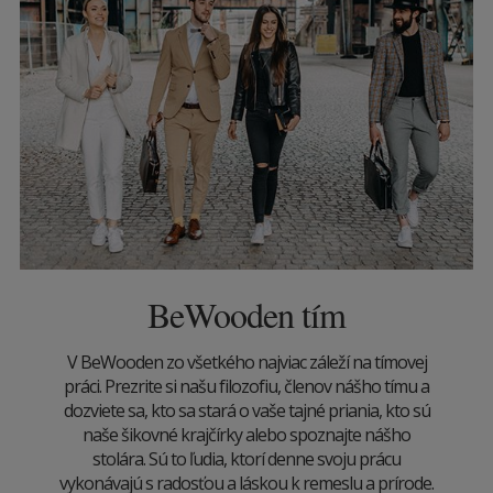
BeWooden tím
V BeWooden zo všetkého najviac záleží na tímovej
práci. Prezrite si našu filozofiu, členov nášho tímu a
dozviete sa, kto sa stará o vaše tajné priania, kto sú
naše šikovné krajčírky alebo spoznajte nášho
stolára. Sú to ľudia, ktorí denne svoju prácu
vykonávajú s radosťou a láskou k remeslu a prírode.