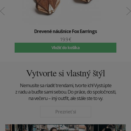
Drevené náušnice Fox Earrings
19.9 €
Vložiť do košíka
Vytvorte si vlastný štýl
Nemusíte sa riadiť trendami, tvorte ich! Vystúpte
z radu a buďte sami sebou. Do práce, do spoločnosti,
na večeru – iný outfit, ale stále ste to vy.
Prezrieť si