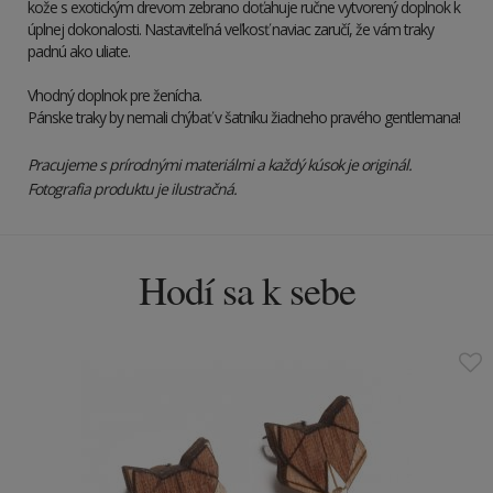
kože s exotickým drevom zebrano doťahuje ručne vytvorený doplnok k
úplnej dokonalosti. Nastaviteľná veľkosť naviac zaručí, že vám traky
padnú ako uliate.
Vhodný doplnok pre ženícha.
Pánske traky by nemali chýbať v šatníku žiadneho pravého gentlemana!
Pracujeme s prírodnými materiálmi a každý kúsok je originál.
Fotografia produktu je ilustračná.
Hodí sa k sebe