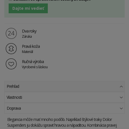
Dajte mi vedieť
Dva roky
Záruka
Pravá koža
Materiál
Ručná výroba
Vyrobené s láskou
Prehľad
Vlastnosti
Doprava
Elegancia môže mať mnoho podôb. Napríklad štýlové traky Dolor
Suspenders ju dokážu spraviť hravou a nápaditou. Kombinácia pravej