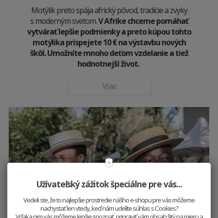
Motýlik preto spája africký pôvod, tradície a zvyky
s moderným svetom.
V Afrike chceme pomáhať
vytvárať lepšie podmienky a preto kúpou tohto
motýlika prispejete 10
€
na výstavbu nových
škôl. Umožníte mnoho deťom vzdelanie a tiež
hodnotnejší život.
Viac
Užívateľský zážitok špeciálne pre vás...
Vedeli ste, že to najlepšie prostredie nášho e-shopu pre vás môžeme
nachystať len vtedy, keď nám udelíte súhlas s Cookies?
Vďaka nim vás môžeme lepšie spoznať, pripraviť vám obsah šitý na mieru a