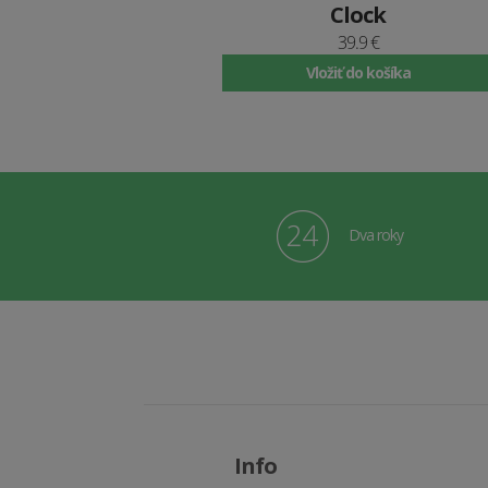
Clock
39.9 €
Vložiť do košíka
Dva roky
Info