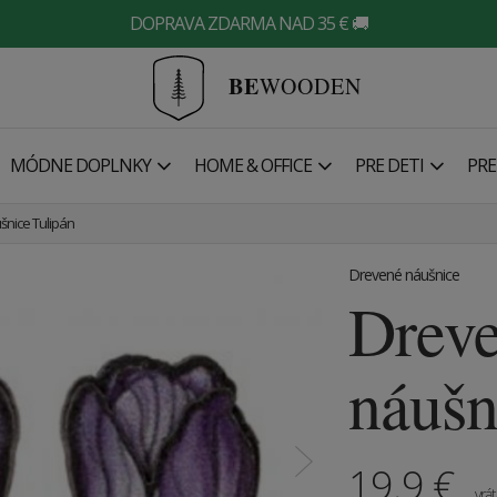
DOPRAVA ZDARMA NAD 35 € 🚚
BE
WOODEN
MÓDNE DOPLNKY
HOME & OFFICE
PRE DETI
PRE
nice Tulipán
Drevené náušnice
Drev
náušn
19.9
€
vrá