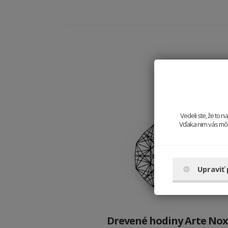
Vedeli ste, že to 
Vďaka nim vás môže
Upraviť
Drevené hodiny Arte Nox