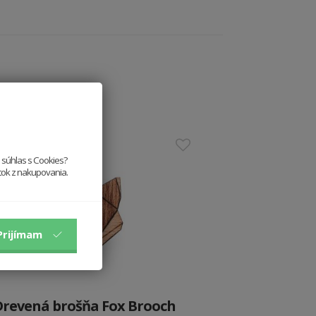
e súhlas s Cookies?
itok z nakupovania.
Prijímam
Drevená brošňa Fox Brooch