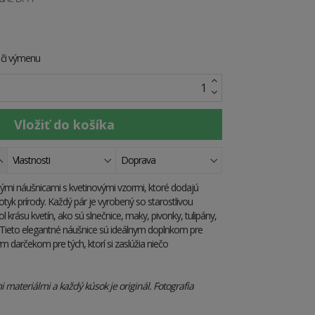
e či výmenu
Vlastnosti
Doprava
ými náušnicami s kvetinovými vzormi, ktoré dodajú
yk prírody. Každý pár je vyrobený so starostlivou
l krásu kvetín, ako sú slnečnice, maky, pivonky, tulipány,
Tieto elegantné náušnice sú ideálnym doplnkom pre
ým darčekom pre tých, ktorí si zaslúžia niečo
materiálmi a každý kúsok je originál. Fotografia