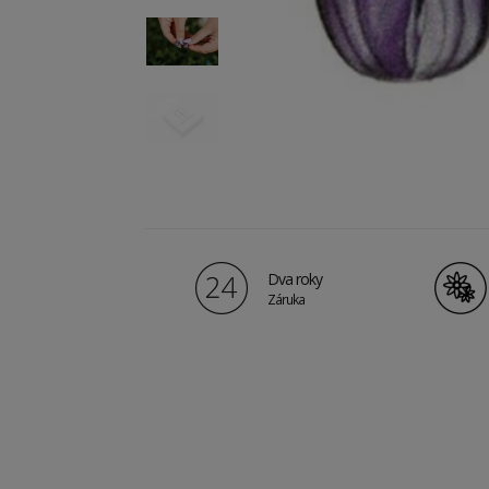
Dva roky
Záruka