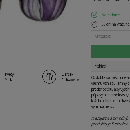
Na sklade
30 dní na vráteni
Množstvo:
Prehľad
Kvety
Darček
Ozdobte sa našimi nežn
Motív
Prekvapenie
vášmu vzhľadu jemný dot
precíznosťou, aby vystiho
púpavy a sedmokrásky. 
každú príležitosť a skvel
výnimočného.
Pracujeme s prírodnými 
produktu je ilustračná.