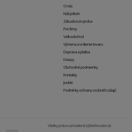
O nás
Náš príbeh
Zákazková výroba
Pre firmy
Veľkoobchod
Výmena a vrátenie tovaru
Doprava a platba
Dotazy
Obchodné podmienky
Kontakty
Jooble
Podmínky ochrany osobních údajů
Všetky práva vyhradené (c) BeWooden.sk