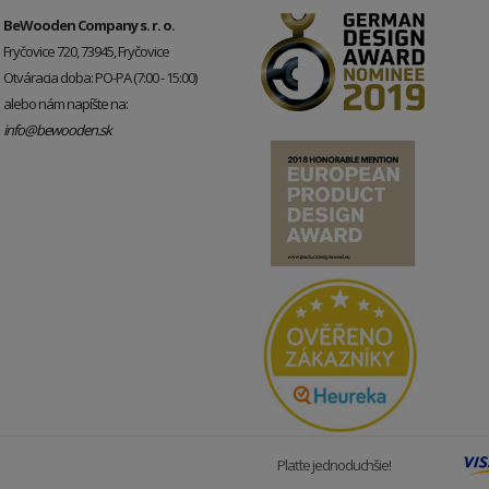
BeWooden Company s. r. o.
Fryčovice 720, 73945, Fryčovice
Otváracia doba: PO-PA (7:00 - 15:00)
alebo nám napíšte na:
info@bewooden.sk
Plaťte jednoduchšie!