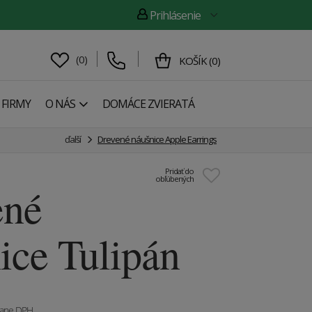
Prihlásenie
(
0
)
KOŠÍK
(
0
)
 FIRMY
O NÁS
DOMÁCE ZVIERATÁ
ďalší
Drevené náušnice Apple Earrings
Pridať do
obľúbených
ené
ice Tulipán
tane DPH