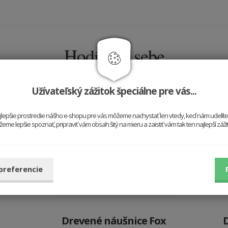
Hodí sa k sebe
Užívateľský zážitok špeciálne pre vás...
najlepšie prostredie nášho e-shopu pre vás môžeme nachystať len vtedy, keď nám udelít
me lepšie spoznať, pripraviť vám obsah šitý na mieru a zaistiť vám tak ten najlepší záž
 preferencie
Drevené náušnice Fox