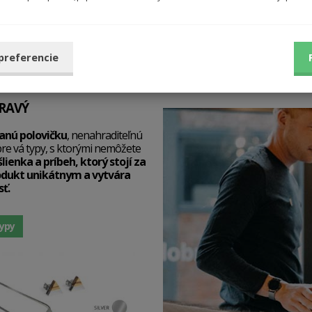
DARČEKY PRE ŽENY VÁŠHO ŽIVOT
 preferencie
PRAVÝ
anú polovičku
, nenahraditeľnú
re vá typy, s ktorými nemôžete
lienka a príbeh, ktorý stojí za
rodukt unikátnym a vytvára
ť.
typy