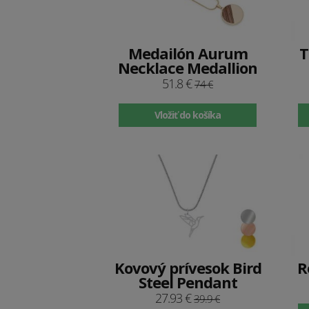
Medailón Aurum
T
Necklace Medallion
51.8 €
74 €
Vložiť do košíka
Kovový prívesok Bird
R
Steel Pendant
27.93 €
39.9 €