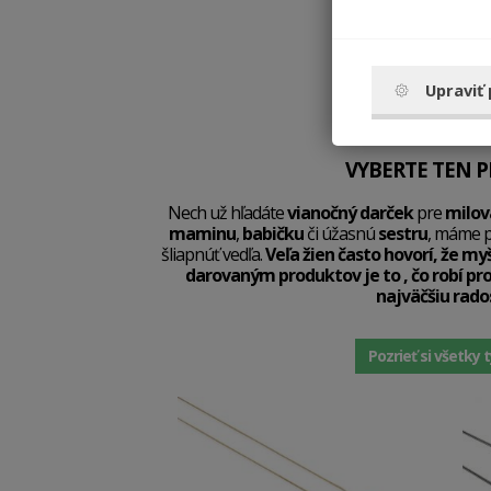
Upraviť
VYBERTE TEN 
Nech už hľadáte
vianočný darček
pre
milov
maminu
,
babičku
či úžasnú
sestru
, máme p
šliapnúť vedľa.
Veľa žien často hovorí, že myš
darovaným produktov je to , čo robí p
najväčšiu rados
Pozrieť si všetky 