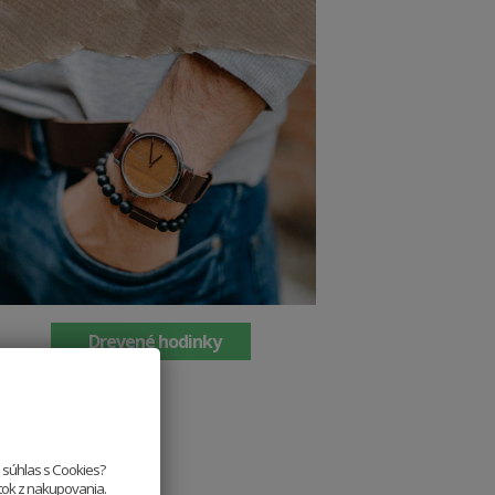
Drevené hodinky
e súhlas s Cookies?
itok z nakupovania.