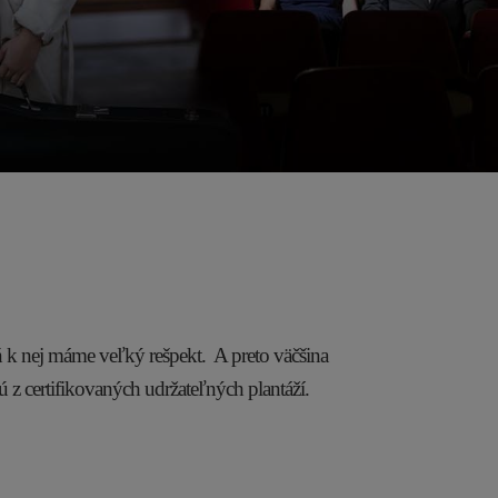
ň k nej máme veľký rešpekt. A preto väčšina
ú z certifikovaných udržateľných plantáží.