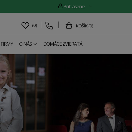
Prihlásenie
(
0
)
KOŠÍK
(
0
)
 FIRMY
O NÁS
DOMÁCE ZVIERATÁ