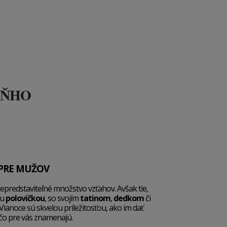
EŇHO
PRE MUŽOV
epredstaviteľné množstvo vzťahov. Avšak tie,
ou
polovičkou
, so svojím
t
atinom
,
dedkom
či
 Vianoce sú skvelou príležitosťou, ako im dať
 čo pre vás znamenajú.