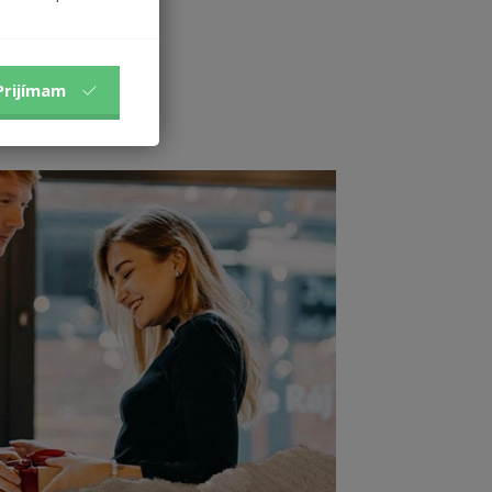
A
Prijímam