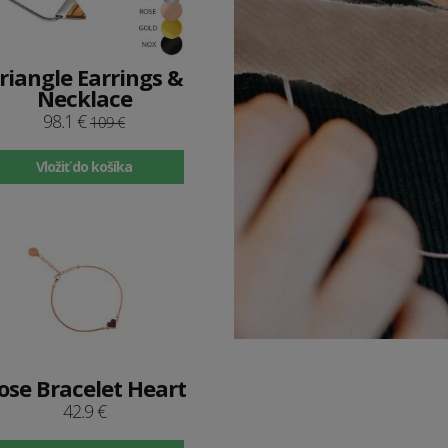
riangle Earrings &
Necklace
98.1 €
109 €
Vložiť do košíka
ose Bracelet Heart
42.9 €