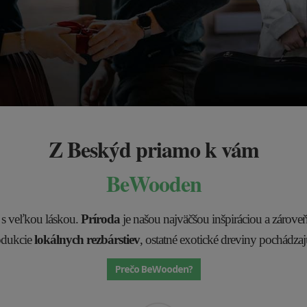
Z Beskýd priamo k vám
BeWooden
 s veľkou láskou.
Príroda
je našou najväčšou inšpiráciou a zárove
odukcie
lokálnych rezbárstiev
, ostatné exotické dreviny pochádzaj
Prečo BeWooden?