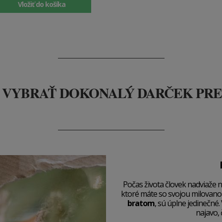
Vložiť do košíka
 VYBRAŤ DOKONALÝ DARČEK PR
Počas života človek nadviaže n
ktoré máte so svojou milovan
bratom
, sú úplne jedinečné.
najavo,