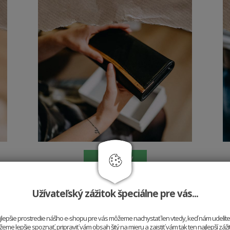
Peňaženky
Užívateľský zážitok špeciálne pre vás...
najlepšie prostredie nášho e-shopu pre vás môžeme nachystať len vtedy, keď nám udelít
me lepšie spoznať, pripraviť vám obsah šitý na mieru a zaistiť vám tak ten najlepší záž