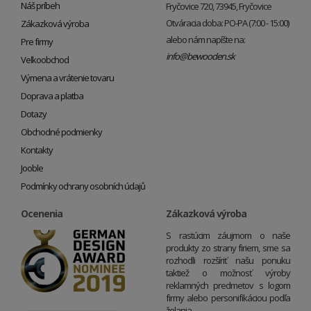
Náš príbeh
Fryčovice 720, 73945, Fryčovice
Otváracia doba: PO-PA (7:00 - 15:00)
Zákazková výroba
alebo nám napíšte na:
Pre firmy
info@bewooden.sk
Veľkoobchod
Výmena a vrátenie tovaru
Doprava a platba
Dotazy
Obchodné podmienky
Kontakty
Jooble
Podmínky ochrany osobních údajů
Ocenenia
Zákazková výroba
S rastúcim záujmom o naše
produkty zo strany firiem, sme sa
rozhodli rozšíriť našu ponuku
taktiež o možnosť výroby
reklamných predmetov s logom
firmy alebo personifikáciou podľa
želania.