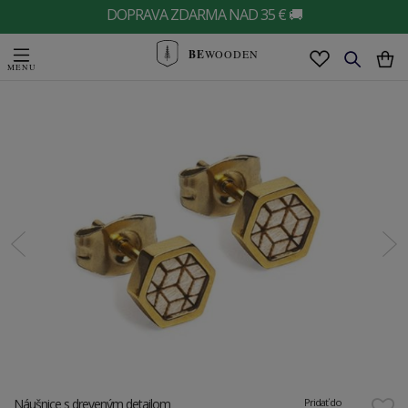
DOPRAVA ZDARMA NAD 35 € 🚚
BE
WOODEN
Náušnice s dreveným detailom
Pridať do