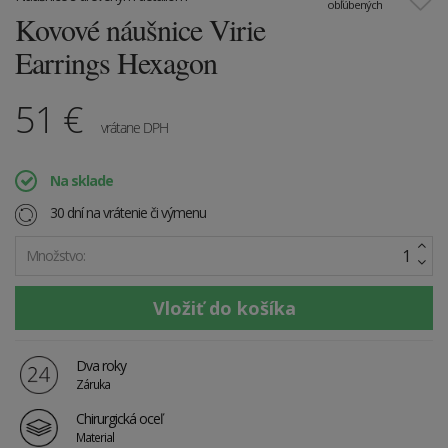
obľúbených
Kovové náušnice Virie
Earrings Hexagon
51
€
vrátane DPH
Na sklade
30 dní na vrátenie či výmenu
Množstvo:
Dva roky
Záruka
Chirurgická oceľ
Material