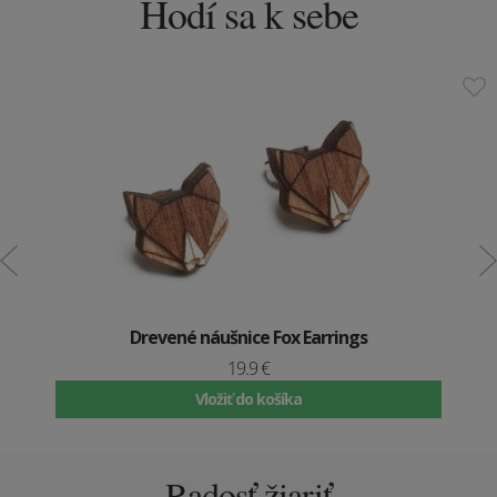
Hodí sa k sebe
Drevené náušnice Fox Earrings
19.9 €
Vložiť do košíka
Radosť žiariť