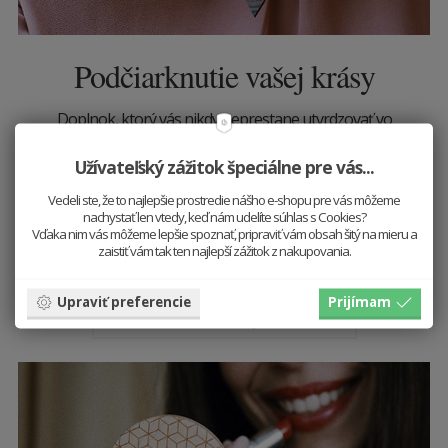
Podčiarknutie vašej krásy
Doplnok, ktorý vás nikdy neprestane utvrdzovať vo
vašej kráse.
Nepoukazuje na nedokonalosti,
naopak vždy pripomína neobyčajný pôvab svojej
Užívateľský zážitok špeciálne pre vás...
majiteľky.
Vedeli ste, že to najlepšie prostredie nášho e-shopu pre vás môžeme
nachystať len vtedy, keď nám udelíte súhlas s Cookies?
Praktický rozmer nám umožňuje dať si drevené
Vďaka nim vás môžeme lepšie spoznať, pripraviť vám obsah šitý na mieru a
zrkadielko kdekoľvek a hravý dizajn spôsobuje, že
zaistiť vám tak ten najlepší zážitok z nakupovania.
nás jeho prítomnosť skrátka baví!
Upraviť preferencie
Prijímam
Prehliadnuť si všetky zrkadielka