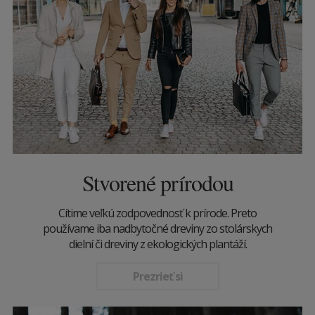
Stvorené prírodou
Cítime veľkú zodpovednosť k prírode. Preto
používame iba nadbytočné dreviny zo stolárskych
dielní či dreviny z ekologických plantáží.
Prezrieť si