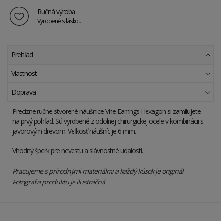
Ručná výroba
Vyrobené s láskou
Prehľad
Vlastnosti
Doprava
Precízne ručne stvorené náušnice Virie Earrings Hexagon si zamilujete
na prvý pohľad. Sú vyrobené z odolnej chirurgickej ocele v kombinácii s
javorovým drevom. Veľkosť náušníc je 6 mm.
Vhodný šperk pre nevestu a slávnostné udalosti.
Pracujeme s prírodnými materiálmi a každý kúsok je originál.
Fotografia produktu je ilustračná.