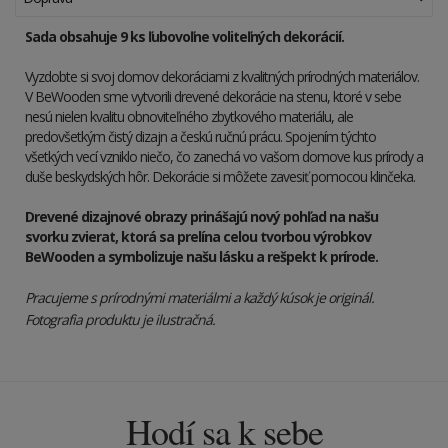
Sada obsahuje 9 ks ľubovoľne voliteľných dekorácií.
Vyzdobte si svoj domov dekoráciami z kvalitných prírodných materiálov.
V BeWooden sme vytvorili drevené dekorácie na stenu, ktoré v sebe
nesú nielen kvalitu obnoviteľného zbytkového materiálu, ale
predovšetkým čistý dizajn a českú ručnú prácu. Spojením týchto
všetkých vecí vzniklo niečo, čo zanechá vo vašom domove kus prírody a
duše beskydských hôr. Dekorácie si môžete zavesiť pomocou klinčeka.
Drevené dizajnové obrazy prinášajú nový pohľad na našu
svorku zvierat, ktorá sa prelína celou tvorbou výrobkov
BeWooden a symbolizuje našu lásku a rešpekt k prírode.
Pracujeme s prírodnými materiálmi a každý kúsok je originál.
Fotografia produktu je ilustračná.
Hodí sa k sebe