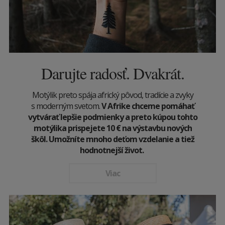
Darujte radosť. Dvakrát.
Motýlik preto spája africký pôvod, tradície a zvyky
s moderným svetom.
V Afrike chceme pomáhať
vytvárať lepšie podmienky a preto kúpou tohto
motýlika prispejete 10
€
na výstavbu nových
škôl. Umožníte mnoho deťom vzdelanie a tiež
hodnotnejší život.
Viac