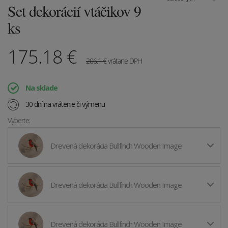
Set dekorácií vtáčikov 9
ks
175.18
€
206.1
€
vrátane DPH
Na sklade
30 dní na vrátenie či výmenu
Vyberte:
Drevená dekorácia Bullfinch Wooden Image
Drevená dekorácia Bullfinch Wooden Image
Drevená dekorácia Bullfinch Wooden Image