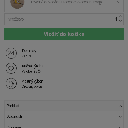
Drevená dekorácia Hoopoe Wooden Image
Množstvo:
Dva roky
Záruka
Ručná výroba
Vyrobené v ČR
Vlastný výber
Drevený obraz
Prehľad
Vlastnosti
Doprava