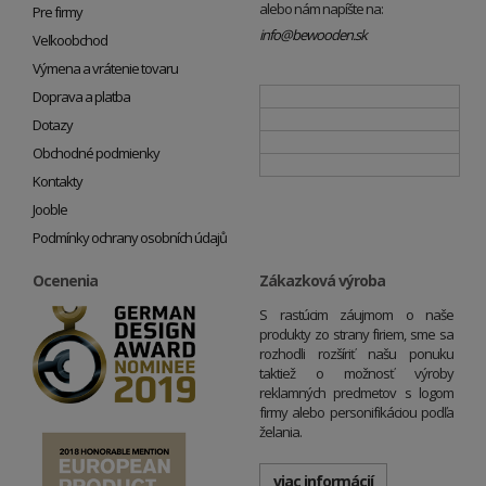
alebo nám napíšte na:
Pre firmy
info@bewooden.sk
Veľkoobchod
Výmena a vrátenie tovaru
Doprava a platba
Dotazy
Obchodné podmienky
Kontakty
Jooble
Podmínky ochrany osobních údajů
Ocenenia
Zákazková výroba
S rastúcim záujmom o naše
produkty zo strany firiem, sme sa
rozhodli rozšíriť našu ponuku
taktiež o možnosť výroby
reklamných predmetov s logom
firmy alebo personifikáciou podľa
želania.
viac informácií