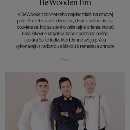
BeWooden tím
V BeWooden zo všetkého najviac záleží na tímovej
práci. Prezrite si našu filozofiu, členov nášho tímu a
dozviete sa, kto sa stará o vaše tajné priania, kto sú
naše šikovné krajčírky alebo spoznajte nášho
stolára. Sú to ľudia, ktorí denne svoju prácu
vykonávajú s radosťou a láskou k remeslu a prírode.
Viac