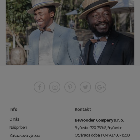
Info
Kontakt
O nás
BeWooden Company s. r. o.
Náš príbeh
Fryčovice 720, 73945, Fryčovice
Otváracia doba: PO-PA (7:00 - 15:00)
Zákazková výroba