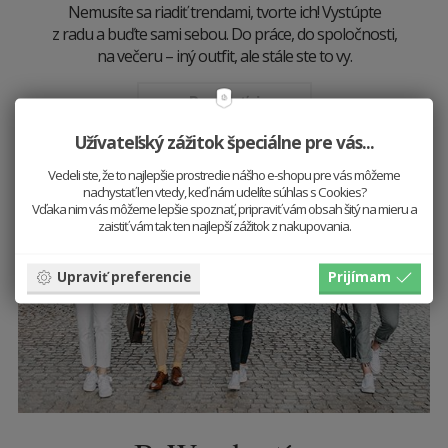
Nemusíte sa riadiť trendami, tvorte ich! Vystúpte
z radu a buďte sami sebou. Do práce, do spoločnosti,
na večeru – iný outfit, ale stále ste to vy.
Prezrieť si
Užívateľský zážitok špeciálne pre vás...
Vedeli ste, že to najlepšie prostredie nášho e-shopu pre vás môžeme
nachystať len vtedy, keď nám udelíte súhlas s Cookies?
Vďaka nim vás môžeme lepšie spoznať, pripraviť vám obsah šitý na mieru a
zaistiť vám tak ten najlepší zážitok z nakupovania.
Upraviť preferencie
Prijímam