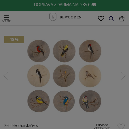
DOPRAVA ZDARMA NAD 35 € 🚚
BE
WOODEN
15 %
Set dekorácii vtáčikov
Pridať do
obľúbených