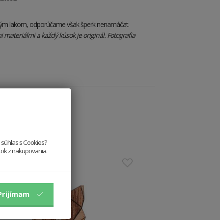
rným lakom, odporúčame však šperk nenamáčat.
materiálmi a každý kúsok je originál. Fotografia
e súhlas s Cookies?
itok z nakupovania.
Prijímam