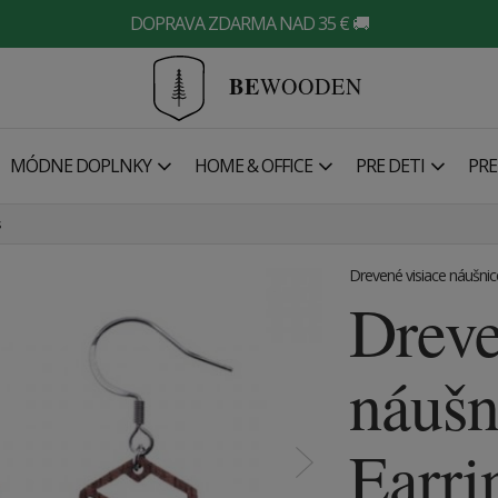
DOPRAVA ZDARMA NAD 35 € 🚚
BE
WOODEN
MÓDNE DOPLNKY
HOME & OFFICE
PRE DETI
PRE
s
Drevené visiace náušnic
Drev
náušn
Earri