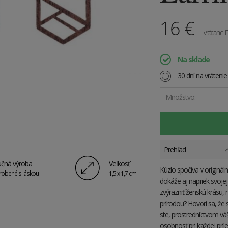
16
€
vrátane
Na sklade
30 dní na vráteni
Množstvo:
Prehľad
čná výroba
Veľkosť
Kúzlo spočíva v originá
robené s láskou
1,5 x 1,7 cm
dokáže aj napriek svojej 
zvýrazniť ženskú krásu, 
prírodou? Hovorí sa, že 
ste, prostredníctvom váš
osobnosť pri každej príle