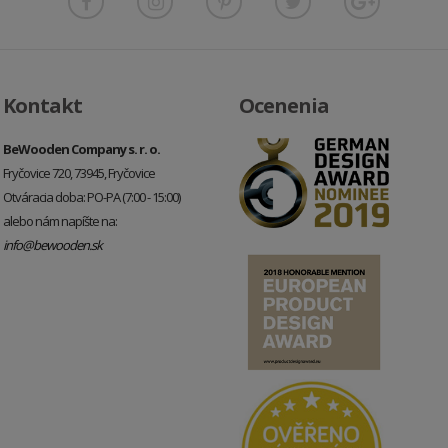
Kontakt
Ocenenia
BeWooden Company s. r. o.
Fryčovice 720, 73945, Fryčovice
Otváracia doba: PO-PA (7:00 - 15:00)
alebo nám napíšte na:
info@bewooden.sk