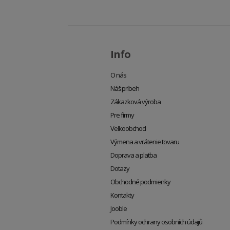
Info
O nás
Náš príbeh
Zákazková výroba
Pre firmy
Veľkoobchod
Výmena a vrátenie tovaru
Doprava a platba
Dotazy
Obchodné podmienky
Kontakty
Jooble
Podmínky ochrany osobních údajů