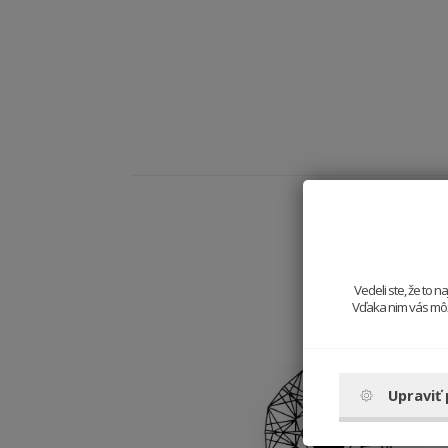
Vedeli ste, že to 
Vďaka nim vás môže
Upraviť