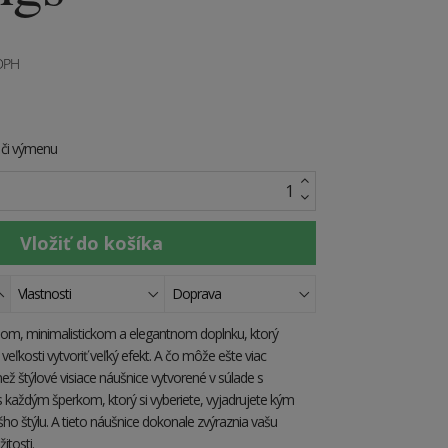
 DPH
e či výmenu
Vlastnosti
Doprava
lnom, minimalistickom a elegantnom doplnku, ktorý
veľkosti vytvoriť veľký efekt. A čo môže ešte viac
než štýlové visiace náušnice vytvorené v súlade s
s každým šperkom, ktorý si vyberiete, vyjadrujete kým
ho štýlu. A tieto náušnice dokonale zvýraznia vašu
žitosti.