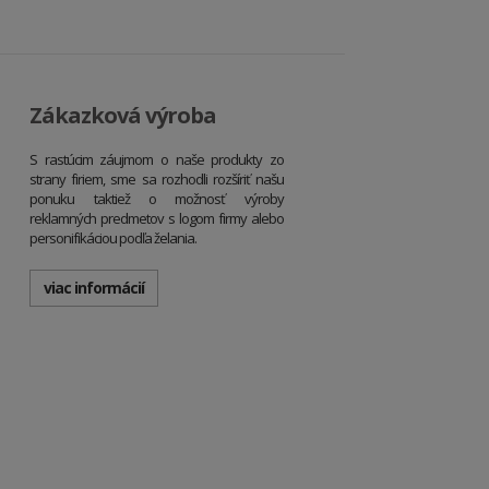
Zákazková výroba
S rastúcim záujmom o naše produkty zo
strany firiem, sme sa rozhodli rozšíriť našu
ponuku taktiež o možnosť výroby
reklamných predmetov s logom firmy alebo
personifikáciou podľa želania.
viac informácií