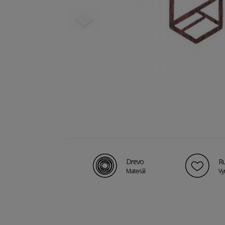
Drevo
Ru
Materiál
Vy