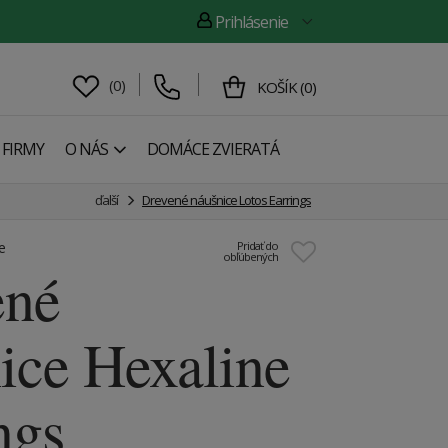
Prihlásenie
(
0
)
KOŠÍK
(
0
)
 FIRMY
O NÁS
DOMÁCE ZVIERATÁ
ďalší
Drevené náušnice Lotos Earrings
e
Pridať do
obľúbených
ené
ice Hexaline
ngs