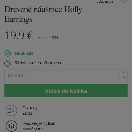
obľúbených
Drevené náušnice Holly
Earrings
19.9
€
vrátane DPH
Na sklade
30 dní na vrátenie či výmenu
Množstvo:
Dva roky
Záruka
Hypoalergénny titán
Kovová tyčinka