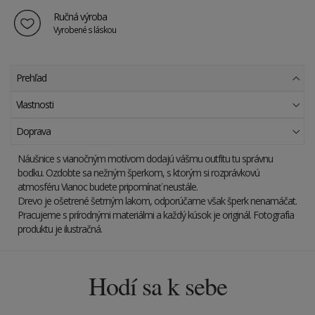
Ručná výroba
Vyrobené s láskou
Prehľad
Vlastnosti
Doprava
Náušnice s vianočným motívom dodajú vášmu outfitu tu správnu
bodku. Ozdobte sa nežným šperkom, s ktorým si rozprávkovú
atmosféru Vianoc budete pripomínať neustále.
Drevo je ošetrené šetrným lakom, odporúčame však šperk nenamáčat.
Pracujeme s prírodnými materiálmi a každý kúsok je originál. Fotografia
produktu je ilustračná.
Hodí sa k sebe