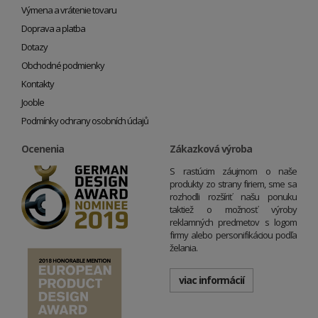
Výmena a vrátenie tovaru
Doprava a platba
Dotazy
Obchodné podmienky
Kontakty
Jooble
Podmínky ochrany osobních údajů
Ocenenia
Zákazková výroba
S rastúcim záujmom o naše
produkty zo strany firiem, sme sa
rozhodli rozšíriť našu ponuku
taktiež o možnosť výroby
reklamných predmetov s logom
firmy alebo personifikáciou podľa
želania.
viac informácií