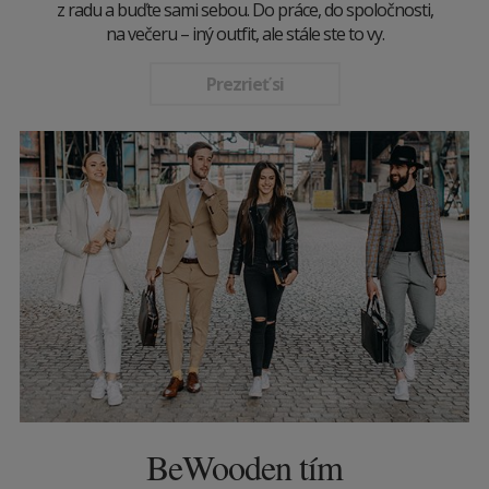
z radu a buďte sami sebou. Do práce, do spoločnosti,
na večeru – iný outfit, ale stále ste to vy.
Prezrieť si
BeWooden tím