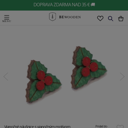
DOPRAVA ZDARMA NAD 35 € 🚚
BE
WOODEN
Vianočné náušnice s vianočným motívom
Pridať do