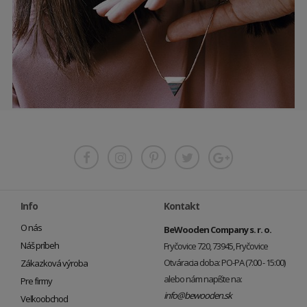
Info
Kontakt
O nás
BeWooden Company s. r. o.
Náš príbeh
Fryčovice 720, 73945, Fryčovice
Otváracia doba: PO-PA (7:00 - 15:00)
Zákazková výroba
alebo nám napíšte na:
Pre firmy
info@bewooden.sk
Veľkoobchod