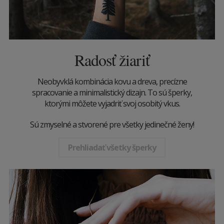
Radosť žiariť
Neobyvklá kombinácia kovu a dreva, precízne
spracovanie a minimalistický dizajn. To sú šperky,
ktorými môžete vyjadriť svoj osobitý vkus.
Sú zmyselné a stvorené pre všetky jedinečné ženy!
Prehliadať všetky šperky