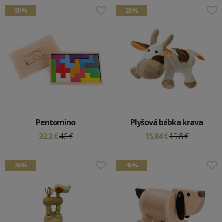
30 %
20 %
Pentomino
Plyšová bábka krava
32.2 €
46 €
15.84 €
19.8 €
20 %
40 %