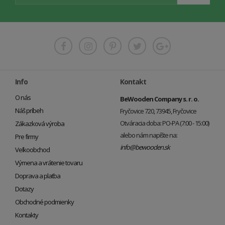
Info
Kontakt
O nás
BeWooden Company s. r. o.
Náš príbeh
Fryčovice 720, 73945, Fryčovice
Otváracia doba: PO-PA (7:00 - 15:00)
Zákazková výroba
alebo nám napíšte na:
Pre firmy
info@bewooden.sk
Veľkoobchod
Výmena a vrátenie tovaru
Doprava a platba
Dotazy
Obchodné podmienky
Kontakty