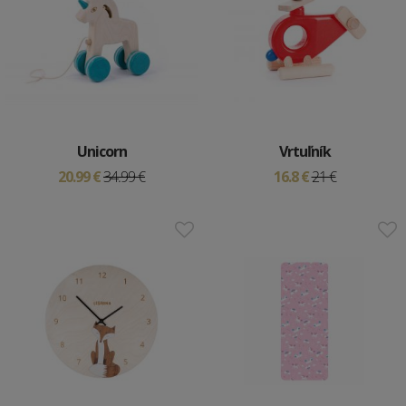
Unicorn
Vrtuľník
20.99 €
34.99 €
16.8 €
21 €