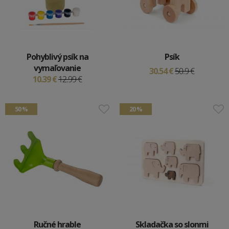
Pohyblivý psík na
Psík
vymaľovanie
30.54 €
50.9 €
10.39 €
12.99 €
50 %
20 %
Ručné hrable
Skladačka so slonmi