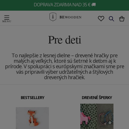
DOPRAVA ZDARMA NAD 35 € 🚚
BE
WOODEN
Pre deti
To najlepšie z lesnej dielne – drevené hračky pre
malých aj veľkých, ktoré sú šetrné k deťom aj k
prírode. V spolupráci s európskymi značkami sme pre
vás pripravili výber udržateľných a štýlových
drevených hračiek.
BESTSELLERY
DREVENÉ ŠPERKY