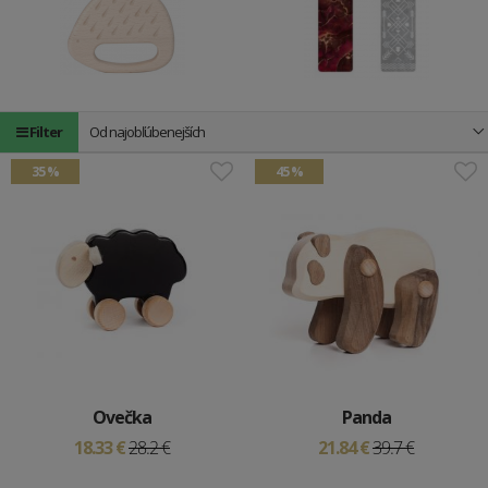
Filter
Od najobľúbenejších
35 %
45 %
Ovečka
Panda
18.33 €
28.2 €
21.84 €
39.7 €