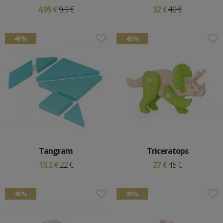
4.95 €
9.9 €
32 €
40 €
40 %
40 %
Tangram
Triceratops
13.2 €
22 €
27 €
45 €
40 %
20 %