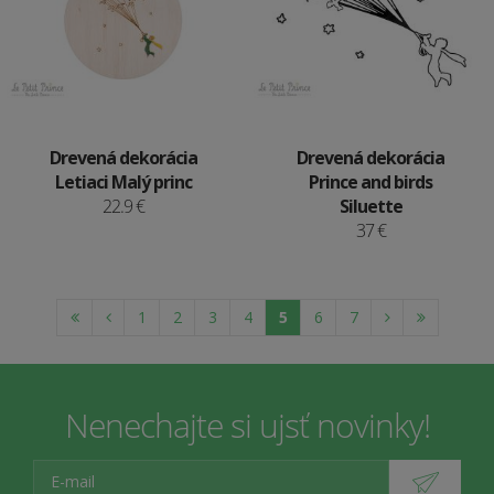
Drevená dekorácia
Drevená dekorácia
Letiaci Malý princ
Prince and birds
22.9 €
Siluette
37 €
1
2
3
4
5
6
7
Nenechajte si ujsť novinky!