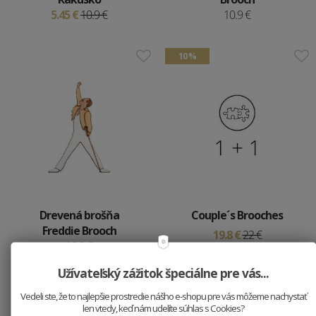
5.45 €
10.9 €
10.9 €
10 %
Drevená brošňa
Couple´s Brooches
Freddie Brooch
19.8 €
22 €
10.9 €
Užívateľský zážitok špeciálne pre vás...
Vedeli ste, že to najlepšie prostredie nášho e-shopu pre vás môžeme nachystať
len vtedy, keď nám udelíte súhlas s Cookies?