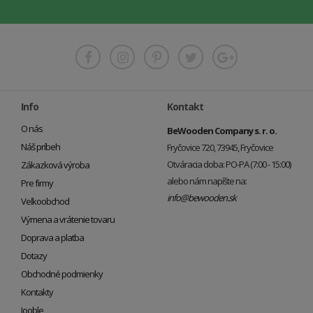
Info
Kontakt
O nás
BeWooden Company s. r. o.
Náš príbeh
Fryčovice 720, 73945, Fryčovice
Otváracia doba: PO-PA (7:00 - 15:00)
Zákazková výroba
alebo nám napíšte na:
Pre firmy
info@bewooden.sk
Veľkoobchod
Výmena a vrátenie tovaru
Doprava a platba
Dotazy
Obchodné podmienky
Kontakty
Jooble