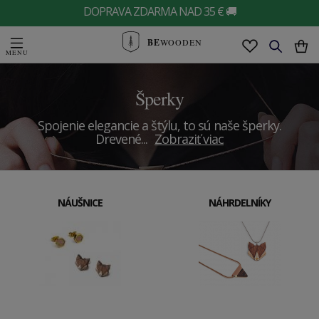
DOPRAVA ZDARMA NAD 35 € 🚚
BE
WOODEN
Šperky
Spojenie elegancie a štýlu, to sú naše šperky.
Drevené
...
Zobraziť viac
NÁUŠNICE
NÁHRDELNÍKY