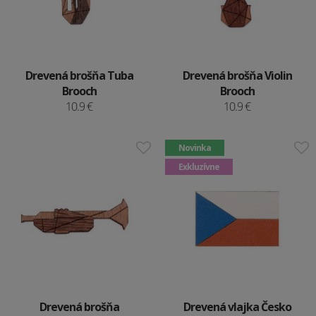
Drevená brošňa Tuba
Drevená brošňa Violin
Brooch
Brooch
10.9 €
10.9 €
Novinka
Exkluzívne
Drevená brošňa
Drevená vlajka Česko