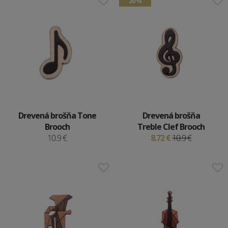
20 %
Drevená brošňa Tone
Drevená brošňa
Brooch
Treble Clef Brooch
10.9 €
8.72 €
10.9 €