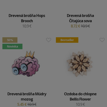
Drevená brošňa Hops
Drevená brošňa
Brooch
Čítajúca sova
10.9 €
8.72 €
10.9 €
50 %
Bestseller
Novinka
Drevená brošňa Múdry
Ozdoba do chlopne
mozog
Bellis Flower
5.45 €
10.9 €
10.9 €