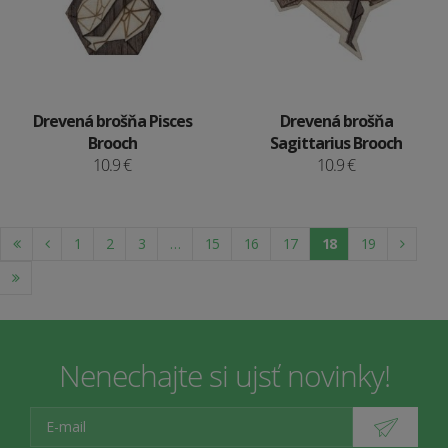
Drevená brošňa Pisces
Drevená brošňa
Brooch
Sagittarius Brooch
10.9 €
10.9 €
1
2
3
…
15
16
17
18
19
Nenechajte si ujsť novinky!