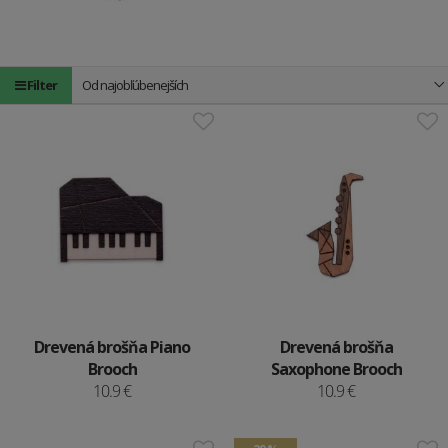
Filter
Od najobľúbenejších
Drevená brošňa Piano
Drevená brošňa
Brooch
Saxophone Brooch
10.9 €
10.9 €