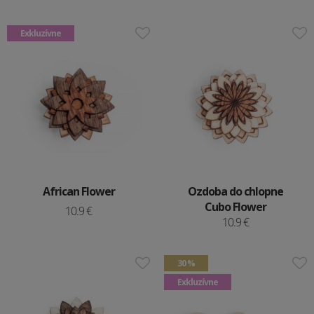
Exkluzívne
African Flower
Ozdoba do chlopne
Cubo Flower
10.9 €
10.9 €
30 %
Exkluzívne