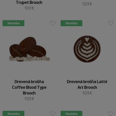
Trupet Brooch
10.9 €
10.9 €
Novinka
Novinka
Drevená brošňa
Drevená brošňa Latté
Coffee Blood Type
Art Brooch
Brooch
10.9 €
10.9 €
Novinka
Novinka