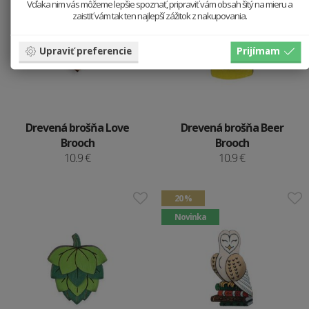
Vďaka nim vás môžeme lepšie spoznať, pripraviť vám obsah šitý na mieru a
zaistiť vám tak ten najlepší zážitok z nakupovania.
Upraviť preferencie
Prijímam
Drevená brošňa Love
Drevená brošňa Beer
Brooch
Brooch
10.9 €
10.9 €
20 %
Novinka