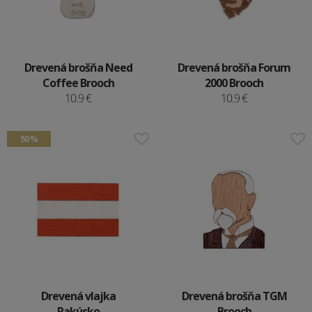
Drevená brošňa Need
Drevená brošňa Forum
Coffee Brooch
2000 Brooch
10.9 €
10.9 €
50 %
Drevená vlajka
Drevená brošňa TGM
Rakúsko
Brooch