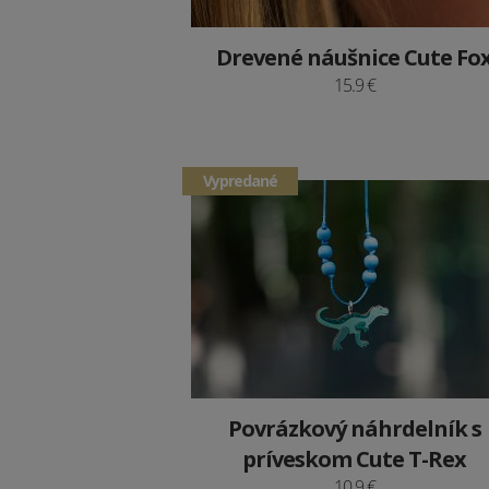
Drevené náušnice Cute Fo
15.9 €
Vypredané
Povrázkový náhrdelník s
príveskom Cute T-Rex
10.9 €