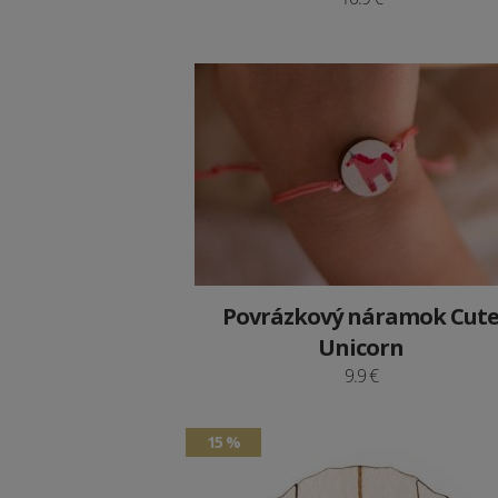
Povrázkový náramok Cut
Unicorn
9.9 €
15 %