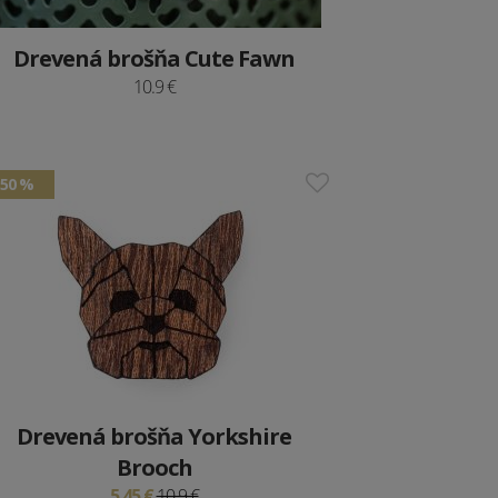
Drevená brošňa Cute Fawn
10.9 €
50 %
Drevená brošňa Yorkshire
Brooch
5.45 €
10.9 €