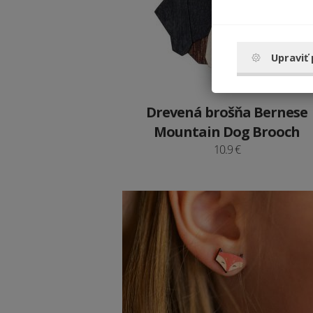
Upraviť
Drevená brošňa Bernese
Mountain Dog Brooch
10.9 €