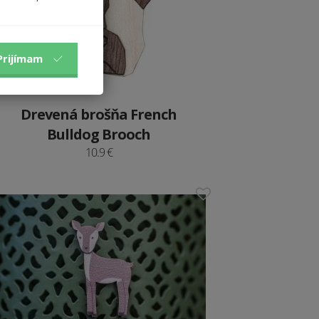
Prijímam
Drevená brošňa French
Bulldog Brooch
10.9 €