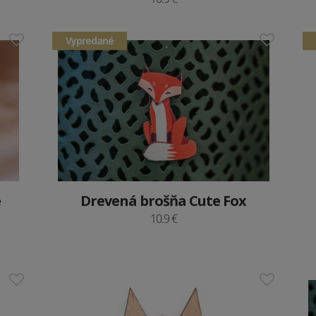
Vypredané
e
Drevená brošňa Cute Fox
10.9 €