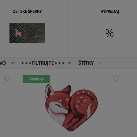
DETSKÉ ŠPERKY
VÝPREDAJ
EVO
< < < FILTRUJTE > > >
ŠTÍTKY
Novinka