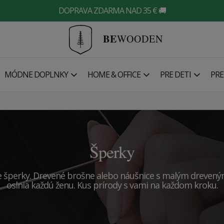
DOPRAVA ZDARMA NAD 35 € 🚚
BE
WOODEN
MÓDNE DOPLNKY
HOME & OFFICE
PRE DETI
PRE
Šperky
še šperky. Drevené
brošne alebo náušnice s malým dreveným d
oslnia každú ženu. Kus prírody s vami na každom kroku.