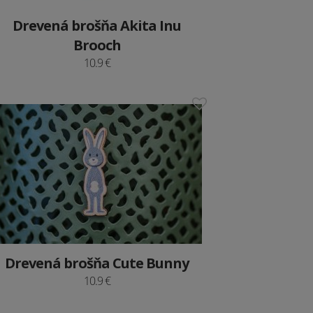
Drevená brošňa Akita Inu
Brooch
10.9 €
Drevená brošňa Cute Bunny
10.9 €