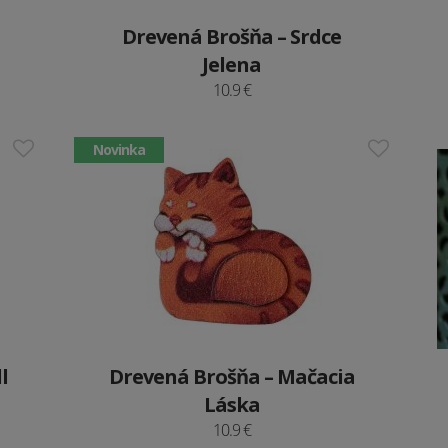
Drevená Brošňa – Srdce
Jelena
10.9 €
Novinka
l
Drevená Brošňa – Mačacia
Láska
10.9 €