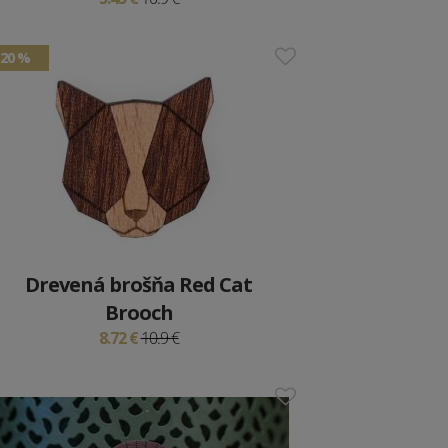
20 %
Drevená brošňa Red Cat
Brooch
8.72 €
10.9 €