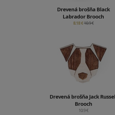
Drevená brošňa Black
Labrador Brooch
8.18 €
10.9 €
Drevená brošňa Jack Russel
Brooch
10.9 €