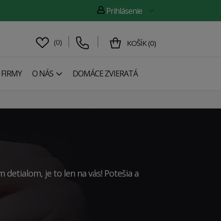
Prihlásenie
(
0
)
KOŠÍK
(
0
)
 FIRMY
O NÁS
DOMÁCE ZVIERATÁ
etialom, je to len na vás! Potešia a