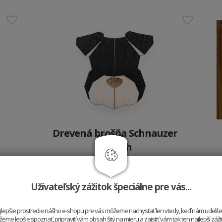
Drevená brošňa Schnauzer
Brooch
10.9 €
Užívateľský zážitok špeciálne pre vás...
najlepšie prostredie nášho e-shopu pre vás môžeme nachystať len vtedy, keď nám udelít
me lepšie spoznať, pripraviť vám obsah šitý na mieru a zaistiť vám tak ten najlepší záž