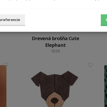
 preferencie
Drevená brošňa Cute
Elephant
10.9 €