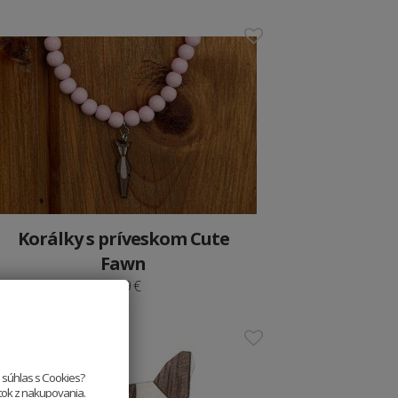
Korálky s príveskom Cute
Fawn
14.9 €
e súhlas s Cookies?
itok z nakupovania.