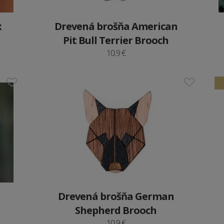
x
Drevená brošňa American
Pit Bull Terrier Brooch
10.9 €
Drevená brošňa German
Shepherd Brooch
10.9 €