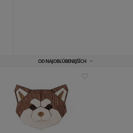
OD NAJOBĽÚBENEJŠÍCH